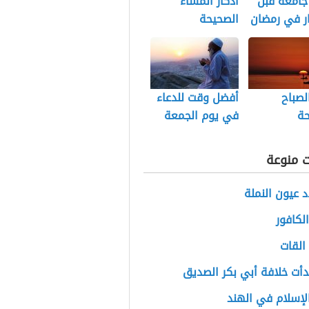
جامعة قبل
أذكار المساء
ر في رمضان
الصحيحة
الصباح
أفضل وقت للدعاء
حة
في يوم الجمعة
ت منوعة
 عيون النملة
لكافور
القات
أت خلافة أبي بكر الصديق
الإسلام في الهند