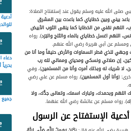
نبي صلى الله عليه وسلم يقول عند إستفتاح الصلاة:
أدعية 
باعد بيني وبين خطاياي كما باعدت بين المشرق
للوالدي
ب، اللهم نقني من الخطايا كما ينقى الثوب الأبيض
والمي
س، اللهم اغسل خطاياي بالماء والثلج والبَرَد
). رواه
ي ومسلم عن أبي هريرة رضي الله عنهم.
وجهي للذي فطر السماوات والأرض حنيفاً وما أنا من
دعاء ا
ين، إن صلاتي ونسكي ومحياي ومماتي لله رب
بحرياً أ
ين، لا شريك له وبذلك أمرت وأنا من المسلمين
)، وفي
خرى: (
وأنا أول المسلمين
). رواه مسلم عن علي رضي
ه.
 اللهم وبحمدك، وتبارك اسمك، وتعالى جدُّك، ولا
جميع ا
ك
). رواه مسلم عن عائشة رضي الله عنهما.
أدعية الإستفتاح عن الرسول
 هريرة رضي الله عنه قال: (
كَانَ رَسُولُ اللَّهِ صَلَّى اللهُ