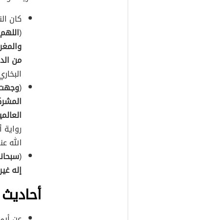
كان ال
(
اللهم 
والمغر
من الدن
البخار
(
وجهت 
المشرك
العالم
رواية أ
الله عن
(
سبحانك
إله غير
أحاديث 
عن أبي