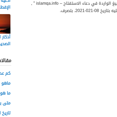
أدعية 
↑ ” الصيغ الواردة في دعاء الاستفتاح – islamqa.info ” ,
الإفطا
يخ 08-021-2021. بتصرف.
أذكار 
الصحي
مقالا
كم عدد
ماهو ا
ما هو 
متى بد
تاريخ 