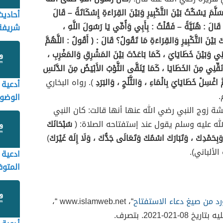
َسَلَّمَ يَسْكُتُ بَيْنَ التَّكْبِيرِ وَبَيْنَ القِرَاءَةِ إِسْكَاتَةً – قَالَ
أحاديث
 قَالَ : هُنَيَّةً – فَقُلْتُ : بِأَبِي وَأُمِّي يَا رَسُولَ اللَّهِ ،
شريفة
َ بَيْنَ التَّكْبِيرِ وَالقِرَاءَةِ مَا تَقُولُ؟ قَالَ : ( أَقُولُ : اللَّهُمَّ
يْنِي وَبَيْنَ خَطَايَايَ ، كَمَا بَاعَدْتَ بَيْنَ المَشْرِقِ وَالمَغْرِبِ ،
 نَقِّنِي مِنَ الخَطَايَا ، كَمَا يُنَقَّى الثَّوْبُ الأَبْيَضُ مِنَ الدَّنَسِ
َ اغْسِلْ خَطَايَايَ بِالْمَاءِ ، وَالثَّلْجِ ، وَالبَرَدِ
). رواه البخاري
أدعية 
.
الوضو
ة زوج النبي رضي الله عنها أنها قالت: كان النبي
له عليه وسلم يقول عند إستفتاحه الصلاة: (
سُبْحَانَكَ
 وَبِحَمْدِكَ ، وَتَبَارَكَ اسْمُكَ وَتَعَالَى جَدُّكَ ، وَلَا إِلَهَ غَيْرَكَ
)
لألباني).
ادعية 
المتوف
رد من صيغ دعاء الاستفتاح
“، www.islamweb.net “،
يخ 08-021-2021. بتصرف.