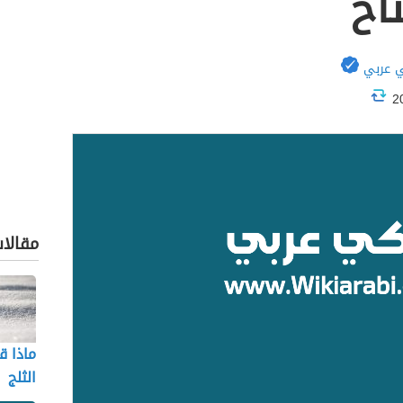
اح
 عربي
مقالا
ماذا ق
الثلج