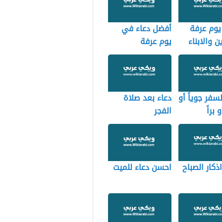
يوم عرفة
أفضل دعاء في
ن والابناء
يوم عرفة
ت
لسفر جوياً أو
دعاء بعد صلاة
و براً
الفجر
ذكار الصباح
احسن دعاء للميت