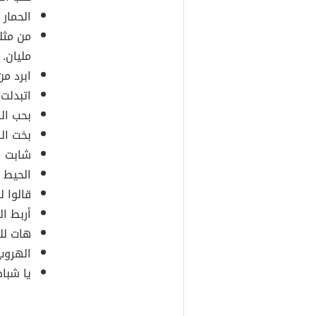
الحمار 
من مثل
مليان.
ابرد من
اتبدلت 
بحب ال
بخت ال
شابت ا
الحيط ا
قالوا ل
أربط ال
هات لل
الهروب 
يا شبا