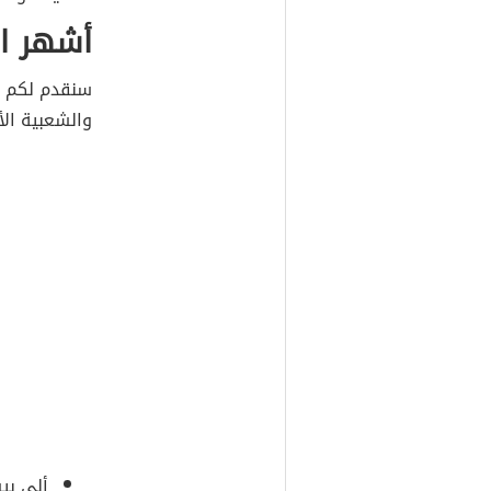
أشهر ال
سنقدم لكم م
والشعبية الأ
ألي بي