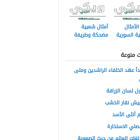
لأمثال
أمثال شعبية
ة السورية
مضحكة وطريفة
ت منوعة
أ عهد الخلفاء الراشدين ومتى
 لسان الزرافة
عيش نقار الخشب
 أنثى الأسد
صلي الاستخارة
لغات العالم من حيث الصعوبة