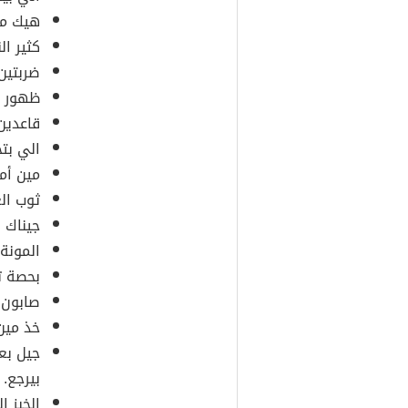
هيك مض
كثير ال
ضربتين
ظهور ا
قاعدين 
الي بتج
مين أم
ثوب ال
جيناك ي
المونة 
بحصة ت
صابون 
خذ مين 
جيل بع
بيرجع.
الخبز ا