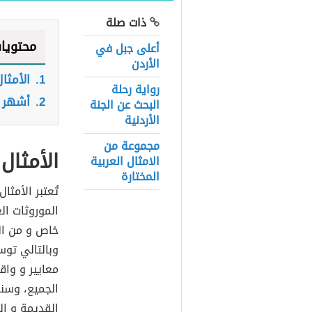
ذات صلة
محتويا
أعلى جبل في
الأردن
1.
الأمثا
رواية رحلة
2.
أشهر ا
البحث عن الجنة
الأردنية
مجموعة من
الأمثال
الامثال العربية
المختارة
تُعتبر الأمثال
الموروثات ال
خاص و من ال
وبالتالي توس
معايير و واق
الجميع، وسنق
القديمة و ا