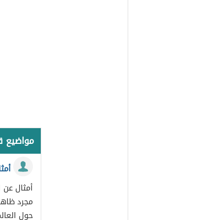
مواضيع 
أمثا
أمثال عن ا
مجرد ظاهر
حول العال