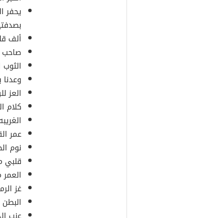
يحفر ال
بصدفتي
ألف قلب
صاحب ا
الثوب 
وعدنا ب
العز لل
كلام ا
الغريب
عمر الق
نوم الظ
قلبي م
العمر 
غز الرم
البطن 
عنب ال