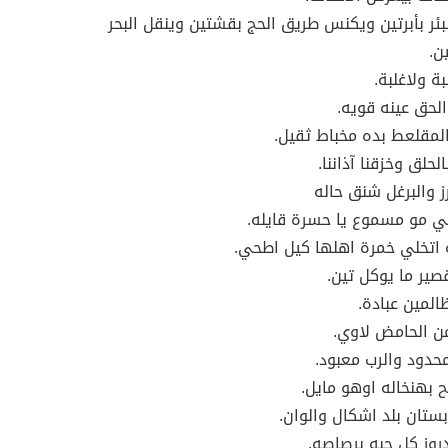
بئر بأبرتين ويكنس طريق الحج بقشتين وينقل البحر
ن.
ة ولاغلبة.
لحق عينه قويه.
المقلعط بده مخباط ثقيل.
الحلق وخزقنا آذاننا.
رز والبرغل شنق حاله
لي مو مسموع يا حسرة قايله.
ه اتخلي خمرة اهلها كيل اطحي.
صير ما يوكل تين.
المين عبادة.
ن الحامض لاوي.
محدود والرب معبود.
ح بهنخاله اوهو مايل.
بستان بلد اشكال والوان.
دروز كل حبه برصاصه.