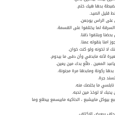
بطة بدها هيك ختم.
نط قليل الصيد.
 على الراس يوجعن.
لسرقة لما يختلفوا على القسمة.
بحضنا وبنتفوا ذقنا.
وز امنا بنقوله عمنا.
نك لا تخونه ولو كنت خوان.
عيرة لأنه مابدفي وأن دفى ما بيدوم.
اعبد المعين . طلّع بدك مين يعين.
بدها ركونة ومابدها مرة مجنونة.
سند جرة.
نابلسي ما بخلصك منه.
يحبك لا توخذ مين تحبه.
بع بيوكل مابيشبع ، اتحاكيه مابيسمع بيطلع وما
لحاف بيعرض الاكتاف.