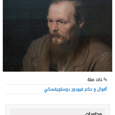
ذات صلة
أقوال و حكم فيودور دوستويفسكي
محتويات