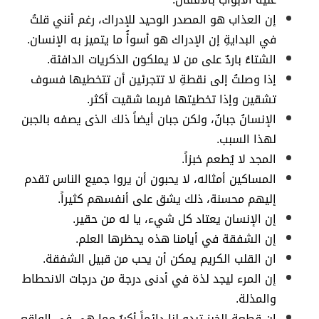
إن العذاب هو المصدر الوحيد للإدراك، رغم أنني قلتُ
في البدايةِ إن الإدراك هو أسوأُ ما يتميز به الإنسان.
الشتاءُ باردٌ على من لا يملكون الذكريات الدافئة.
إذا وصلتُ إلى نقطةِ لا تتجرئين أن تتخطيها فسوف
تشقين وإذا تخطيتها فربما شقيت أكثر.
الإنسانُ جبانٌ، ولكن جبان أيضاً ذلك الذى يصفه بالجبن
لهذا السبب.
المجد لا يُطعم خبزاً.
المساكين أمثاله، لا يحبون أن يروا جميع الناس تقدم
إليهم محسنة، ذلك يشق على أنفسهم كثيراً.
إن الإنسان يعتاد كل شيء، يا له من حقير.
إن الشفقة في أيامنا هذه يحظرها العلم.
ان القلب الكريم يمكن أن يحب من قبيل الشفقة.
إن المرء ليجد لذة في أدنى درجة من درجات الانحطاط
والمذلة.
إن قطعة الخبز تبدو لنا دائماً أكبرُ مما هي في الواقعِ