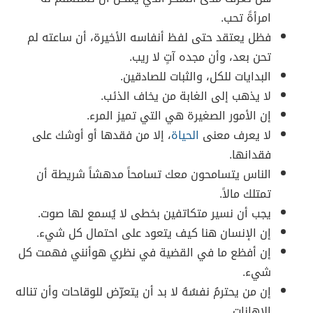
امرأةً تحب.
فظل يعتقد حتى لفظ أنفاسه الأخيرة، أن ساعته لم
تحن بعد، وأن مجده آتٍ لا ريب.
البدايات للكل، والثبات للصادقين.
لا يذهب إلى الغابة من يخاف الذئب.
إن الأمور الصغيرة هي التي تميز المرء.
لا يعرف معنى
الحياة
، إلا من فقدها أو أوشك على
فقدانها.
الناس يتسامحون معك تسامحاً مدهشاً شريطة أن
تمتلك مالاً.
يجب أن نسير متكاتفين بخطى لا يُسمع لها صوت.
إن الإنسان هنا كيف يتعود على احتمال كل شيء.
إن أفظع ما في القضية في نظري هوأنني فهمت كل
شيء.
إن من يحترمُ نفسُهُ لا بد أن يتعرّض للوقاحات وأن تناله
الإهانات.