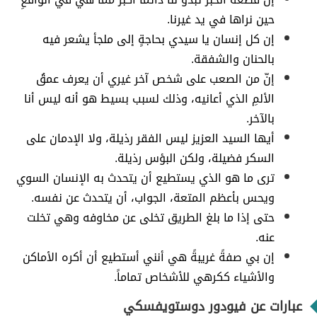
حين نراها في يد غيرنا.
إن كل إنسان يا سيدي بحاجةٍ إلى ملجأ يشعر فيه
بالحنان والشفقة.
إنّ من الصعب على شخص آخر غيري أن يعرف عمقُ
الألمِ الذي أعانيه، وذلك لسبب بسيط هو أنه ليس أنا
بالآخر.
أيها السيد العزيز ليس الفقر رذيلة، ولا الإدمان على
السكر فضيلة، ولكن البؤس رذيلة.
ترى ما هو الذي يستطيع أن يتحدث به الإنسان السوي
ويحس بأعظم المتعة، الجواب، أن يتحدث عن نفسه.
حتى إذا ما بلغ الطريق تخلى عن مخاوفه وهي تخلت
عنه.
إن بي صفةً غريبةً هي أنني أستطيع أن أكره الأماكن
والأشياء ككرهي للأشخاص تماماً.
عبارات عن فيودور دوستويفسكي