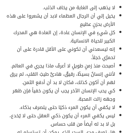
لا يذهب إلى الغابة من يخاف الذئب.
يخيل إلي أن الرجال العظماء لابد أن يشعروا على هذه
الأرض بحزنٍ عظيمٍ
كل شيءٍ في الإنسان عادة، إن العادة هي المحرك
الكبير للحياة الانسانية.
إنه ليسعدني أن تكوني على الأقل قادرة على أن
تحمرّي خجلاً.
أصبحت منذ زمنٍ طويلٍ لا أعرفُ ماذا يجري في العالم.
لأنني إنسانٌ بسيطٌ، رقيقٌ، هادئٌ طيبُ القلبِ، لم يرق
لهم أن أكون كذلك، فكان لا بد أن أدفع الثمن.
كي يحب الإنسان الآخر يجب أن يكون خفياً فإن ظهر
وجهه زالت المحبة.
لا يكفي أن يكون المرء ذكيًا حتى يتصرف بذكاء.
ليس يكفي المرء أن يكون ذكي العقل حتى لا يُخدع،
بل لا بد له أيضاً من قلب حساس.
هل تعرف مدى السحر الذي يمكن أن تستسلم له