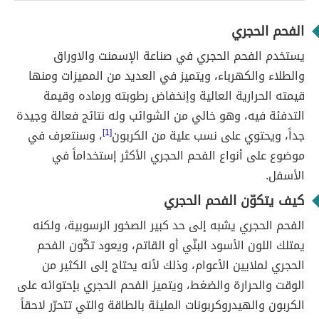
الفحم الحجري
يستخدم الفحم الحجري في صناعة الإسمنت والاوراق
والطلاء والكهرباء، ويتميز في العديد من المميزات ومنها
قيمته الحرارية العالية وإنخفاض رطوبته ورماده وقيمة
التدفئة فيه، وهو خالي من الشوائب وله نتائج فعالة وجيدة
جداً، ويحتوي على نسب علية من الكربون
[1]
، وسنتعرف في
موضوع على أنواع الفحم الحجري الأكثر إستخداماً في
الأسفل.
كيف يتكوّن الفحم الحجري
الفحم الحجري يشبه إلى حد كبير الصخور الرسوبية، ولكنه
يمتلك اللون الأسود البنّي أو القاتم، ويعود تكّون الفحم
الحجري لملايين الأعوام، وذلك لأنه يحتاج إلى الكثير من
الوقت والحرارة والضغط، ويتميز الفحم الحجري بإحتوائه على
الكربون والهيدروكربونات المليئة بالطاقة والتي تتحرّر لاحقاً