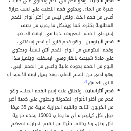
فحم اللجنيت:
وهو فحم بني ناعم ويحتوي على كميات
كبيرة من الماء، ويحتوي فحم اللجنيت على نسب حرارة
أعلى من فحم الخث، ولكن ليس من أكثر أنواع الفحم
المطلوبة بكثرة، كما ويشكل ما يقرب من نصف
إحتياطي الفحم المعروف لدينا في الوقت الحاضر.
فحم البيتومين:
وهو فحم قاري أو فحم إسفلتي،
وفحم البيتومين من انواع الفحم أليّن نسبياً، ويحتوي
على مادة شبيهة بالقار وهي الإسفلت، ويتميز هذا
النوع من الفحم بجودة عالية واعلى من الفحم البني،
وهو أدنى من الفحم الصلب، وقد يميل لونه للأسود أو
البني الغامق.
[3]
فحم أنثراسايت:
ويُطلق عليه إسم الفحم الصلب، وهو
فحم من أكثر الأنواع المتحولة ويحتوي على كمية أكبر
من الكربون الثابت والقيم الحرارية قريبة من 35 ميغا
جول لكل كيلوغرام أي ما يقارب 15000 وحدة حرارية
لكل رطل، ولا يختلف كثيرًا عن القيم الحرارية لمعظم