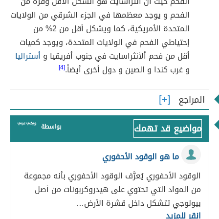
الفحم حيث ان أنثراسايت هو الشكل الأقل وفرة من
الفحم و يوجد معظمها في الجزء الشرقي من الولايات
المتحدة الأمريكية، كما ويشكل أقل من 2% من
إحتياطي الفحم في الولايات المتحدة، ويوجد كميات
أقل من فحم ألأنثراسايت في جنوب أفريقيا و
أستراليا
و غرب كندا و الصين و دول أخرى أيضاً.
[4]
المراجع
مواضيع قد تهمك
بواسطة
ما هو الوقود الأحفوري
الوقود الأحفوري يُعرَّف الوقود الأحفوري بأنه مجموعة
من المواد التي تحتوي على هيدروكربونات من أصل
بيولوجي تتشكل داخل قشرة الأرض…
انقر للمزيد