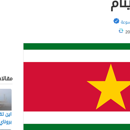
نام
سوعة
مقالا
اين تق
بروناي