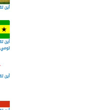
أين تق
أين تق
تومي 
أين تق