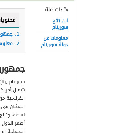
ذات صلة
محتويا
اين تقع
سورينام
1.
جمهور
معلومات عن
2.
معلوم
دولة سورينام
جمهوري
شمال أمريكا 
الفرنسية من
أصغر الدول ذ
المساحة أو 