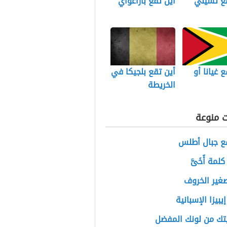
قع تشيلي
أين تقع باراغواي
ع غيانا أو
أين تقع بلجيكا في
الخريطة
ت منوعة
قع جبال أطلس
مة أُخَىَّ
غير الخروف
يبيزا الإسبانية
ك من لونك المفضل