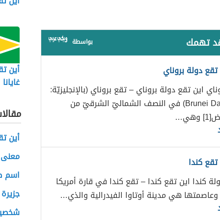
أين ت
قد تهمك
بواسطة
أين تق
 تقع دولة بروناي
غايانا
اي اين تقع دولة بروناي – تقع بروناي (بالإنجليزيّة:
Brunei Darussalam) في النصف الشماليّ الشرقيّ من
مقالا
وهي…
أين ت
معنى كل
تقع كندا
اسم ص
لة كندا اين تقع كندا – تقع كندا في قارة أمريكا
جزيرة إ
 وعاصمتها هي مدينة أوتاوا الفيدرالية والذي…
شخصيت