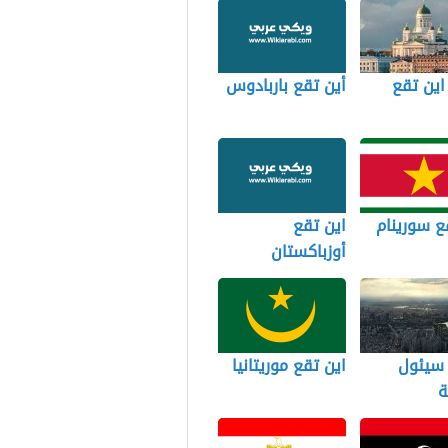
 اين تقع
أين تقع باربادوس
ع سورينام
اين تقع
أوزباكستان
 سيئول
اين تقع موريتانيا
ة