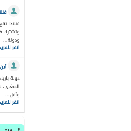
فنلن
فنلندا تقع
وتشترك فنل
ودولة…
انقر للمزيد
أين
دولة بارب
الصغرى، ف
وأقل…
انقر للمزيد