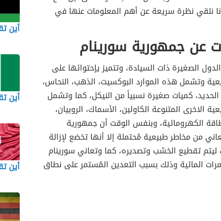
نا نلقي نظرة سريعة عن أهم المعلومات عنها في
أين تقع
ت عن جمهورية سورينام
لدول الصغيرة ذات السيادة، وتتميز يإحتوائها على
يعية وتشمل هذه الموارد البوكسيت، الذهب، النحاس،
م الحديد، كميات صغيرة نسبياً من النيكل، كما وتشمل
أين تق
عية الاخرى المتنوعة الكاولين، الأسماك، الروبيان،
طاقة الكهرومائية، وبنفس الوقت أن جمهورية
عاني من مخاطر طبيعية مُحتملة إلا أنها تخضع لإزالة
ك ليتم تقطيع الخشب وتصديره، كما وتعاني سورينام
رات المائية وذلك بسبب التعدين المُستمر على نطاق
أين ت