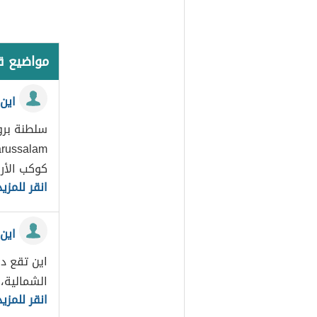
مواضيع 
اين
سلطنة برون
كوكب الأرض[1] 
انقر للمزيد
اين 
اين تقع دو
الشمالية،
انقر للمزيد