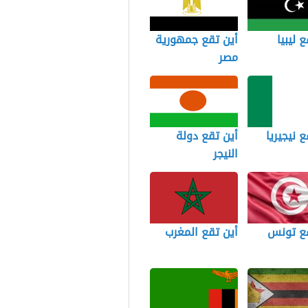
 ليبيا
أين تقع جمهورية
مصر
ع نيجيريا
أين تقع دولة
النيجر
قع تونس
أين تقع المغرب