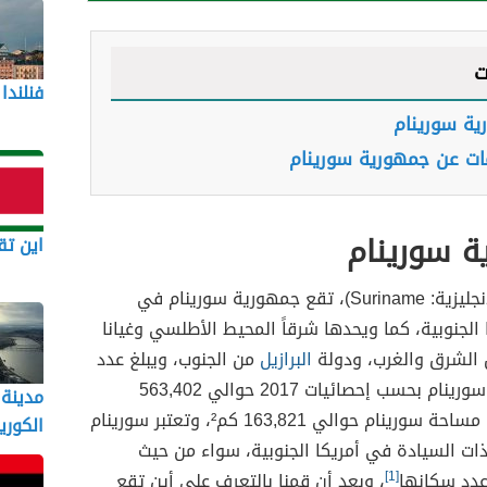
ت
فنلندا
ية سورينام
ات عن جمهورية سورينام
ة سورينام
اين تق
سورينام (بالإنجليزية: Suriname)، تقع جمهورية سورينام في
الجنوبية، كما ويحدها شرقاً المحيط الأطلسي وغيانا
 الشرق والغرب، ودولة
البرازيل
من الجنوب، ويبلغ عدد
السكان في سورينام بحسب إحصائيات 2017 حوالي 563,402
مدينة
نسمة، وتبلغ مساحة سورينام حوالي 163,821 كم²، وتعتبر سورينام
الكوري
ات السيادة في أمريكا الجنوبية، سواء من حيث
عدد سكانها
[1]
، وبعد أن قمنا بالتعرف على أين تقع