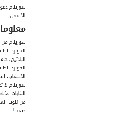
سورينام دعو
الأسفل.
معلوما
سورينام من ا
الموارد الطب
البلاتين، خا
الموارد الطبي
الأخشاب، ال
سورينام لا ت
الغابات وذل
من تلوث المم
صغير.
[1]