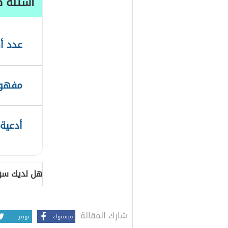
أسئلة ط
عدد أص
مفهوم
أدعية
هل لديك سؤ
شارك المقالة
فيسبوك
تويتر