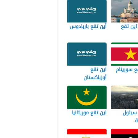
 اين تقع
أين تقع باربادوس
ع سورينام
اين تقع
أوزباكستان
 سيئول
اين تقع موريتانيا
ة