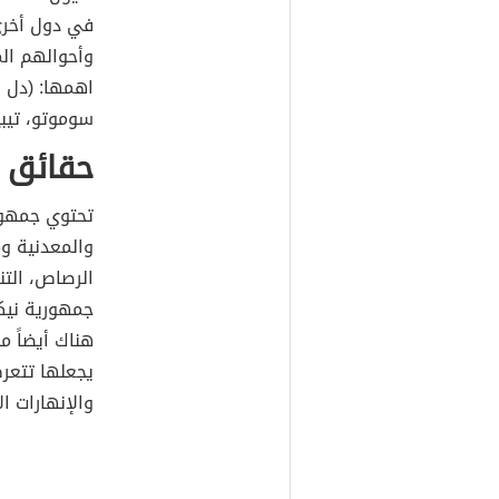
في دول أخرى
وأحوالهم ال
اهمها: (دل ن
سوموتو، تيبيت
حقائق ع
تحتوي جمهوري
والمعدنية و
الرصاص، الت
جمهورية نيكا
هناك أيضاً م
يجعلها تتعرض
والإنهارات ال