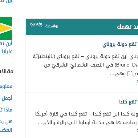
أين ت
قد تهمك
بواسطة
أين تق
 تقع دولة بروناي
غايانا
اي اين تقع دولة بروناي – تقع بروناي (بالإنجليزيّة:
Brunei Darussalam) في النصف الشماليّ الشرقيّ من
مقالا
وهي…
معلوما
أجمل 
تقع كندا
ماذا ت
لة كندا اين تقع كندا – تقع كندا في قارة أمريكا
هل يمك
 وعاصمتها هي مدينة أوتاوا الفيدرالية والذي…
العك