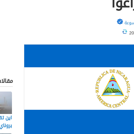
غوا
سوعة
مقالا
اين تق
بروناي