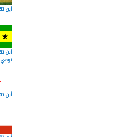
أين تق
أين تق
تومي 
أين تق