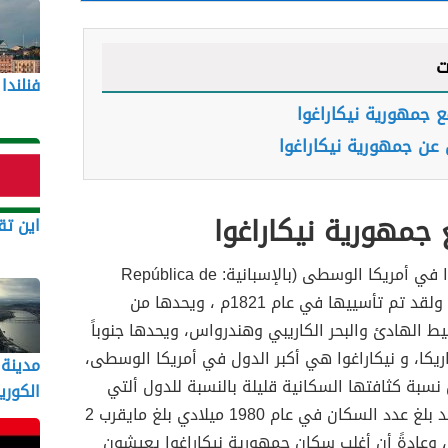
ت
فنلندا
ع جمهورية نيكاراغوا
عن جمهورية نيكاراغوا
 جمهورية نيكاراغوا
اين تق
تقع نيكاراغوا في أمريكا الوسطى (بالإسبانية: República de
Nicaragua)، ولقد تم تأسييها في عام 1821م ، ويحدها من
ط الهادئ والبحر الكاريبي وهندرواس، ويحدها جنوباً
يكا، و نيكاراغوا هي أكبر الدول في أمريكا الوسطى،
مدينة
 نسبة كثافتها السكانية قليلة بالنسبة للدول ألتي
الكوري
تجاورها، ولقد بلغ عدد السكان في عام 1980 ميلادي بلغ مايقرب 2
 وعادةً أن أغلب سكان جمهورية نيكاراغوا يعيشون