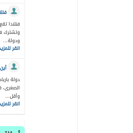
فنلن
فنلندا تقع
وتشترك فنل
ودولة…
انقر للمزيد
أين
دولة بارب
الصغرى، ف
وأقل…
انقر للمزيد