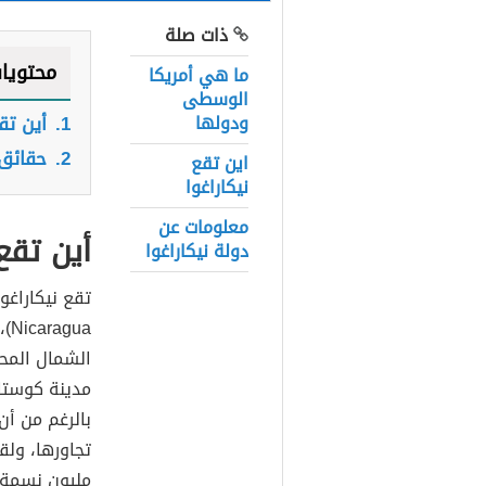
ذات صلة
محتويا
ما هي أمريكا
الوسطى
ودولها
1.
أين تق
2.
حقائق 
اين تقع
نيكاراغوا
معلومات عن
أين تقع
دولة نيكاراغوا
الشمال المحي
مدينة كوستار
بالرغم من أن
مليون نسمة،