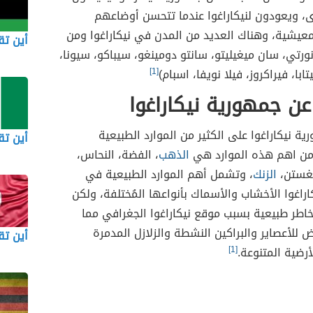
، ويعودون لنيكاراغوا عندما تتحسن أوضاعهم
معيشية، وهناك العديد من المدن في نيكاراغوا ومن
أين تقع
ورتي، سان ميغيليتو، سانتو دومينغو، سيباكو، سيونا،
ابا، فيراكروز، فيلا نويفا، اسبام)
[1]
ن جمهورية نيكاراغوا
ة نيكاراغوا على الكثير من الموارد الطبيعية
أين تق
من اهم هذه الموارد هي
الذهب
، الفضة، النحاس،
نغستن،
الزنك
، وتشمل أهم الموارد الطبيعية في
راغوا الأخشاب والأسماك بأنواعها المُختلفة، ولكن
خاطر طبيعية بسبب موقع نيكاراغوا الجغرافي مما
 للأعصاير والبراكين النشطة والزلازل المدمرة
أين ت
أرضية المتنوعة.
[1]