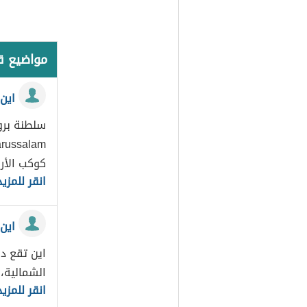
مواضيع 
اين
سلطنة برون
كوكب الأرض[1] 
انقر للمزيد
اين 
اين تقع دو
الشمالية،
انقر للمزيد