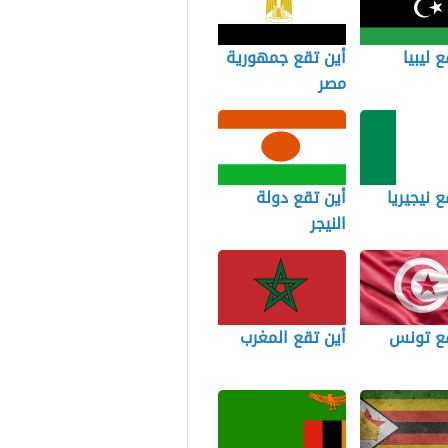
 ليبيا
أين تقع جمهورية
مصر
ع نيجيريا
أين تقع دولة
النيجر
قع تونس
أين تقع المغرب