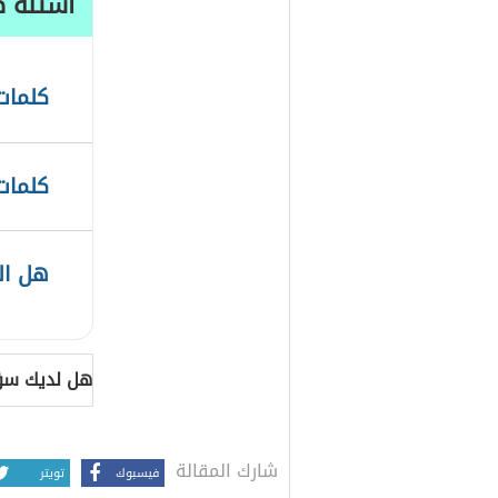
أسئلة ط
كلمات
كلمات 
هل ال
هل لديك سؤ
شارك المقالة
فيسبوك
تويتر