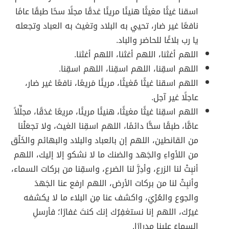
اسقنا غيثًا مغيثًا هنيئًا مريئًا غدقًا مجلًا سحًا طبقًا عامًا
نافعًا غير ضار، تحيي به البلاد وتغيث به العباد وتجعله
يا رب بلاغًا للحاضر والباد.
اللهم أغثنا، اللهم أغثنا، اللهم أغثنا.
اللهم اسقِنا، اللهم اسقِنا، اللهم اسقِنا.
اللهم اسقنا غيثًا مُغيثًا، مريئًا مَريعًا، نافعًا غير ضار،
عاجلًا غير آجل.
اللهم اسقِنا غيثًا مغيثًا، هنيئًا مريئًا، مريعًا غدَقًا، مجلِّلاً
عامًّا، طبقًا سحًّا دائمًا، اللهم اسقِنا الغيث، ولا تجعَلْنا
من القانطين، اللهم إن بالعباد والبلاد والبهائم والخَلْق
من اللأواءِ والجَهد والضنك ما لا نشكو إلا إليك، اللهم
أنبِتْ لنا الزرع، وأدِرَّ لنا الضرع، واسقِنا من بركات السماء،
وأنبِتْ لنا من بركات الأرض، اللهم ارفع عنا الجَهدَ
والجوع والعُرْيَ، واكشف عنا مِن البلاء ما لا يكشفه
غيرُك، اللهم إنا نستغفِرُك إنك كنتَ غفارًا؛ فأرسلِ
السماءَ علينا مِدرارًا.