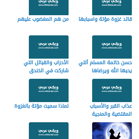
قائد غزوة مؤتة واسبابها
من هم المغضوب عليهم
حسن خاتمة المسلم ألتي
الأحزاب والقبائل التي
يحبها الله ويرضاها
شاركت في الخندق
عذاب القبر والأسباب
لماذا سميت مؤتة بالغزوة
المقتضية والمنجية