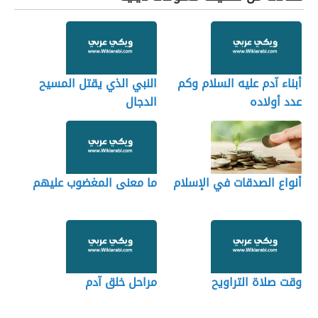
أبناء آدم عليه السلام وكم
النبي الذي يقتل المسيح
عدد أولاده
الدجال
أنواع الصدقات في الإسلام
ما معنى المغضوب عليهم
وقت صلاة التراويح
مراحل خلق آدم