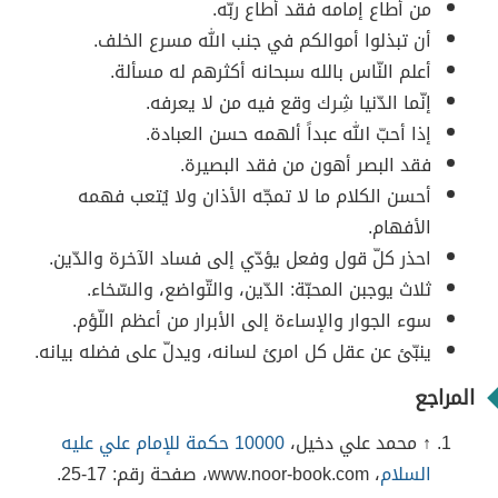
من أطاع إمامه فقد أطاع ربّه.
أن تبذلوا أموالكم في جنب الله مسرع الخلف.
أعلم النّاس بالله سبحانه أكثرهم له مسألة.
إنّما الدّنيا شِرك وقع فيه من لا يعرفه.
إذا أحبّ الله عبداً ألهمه حسن العبادة.
فقد البصر أهون من فقد البصيرة.
أحسن الكلام ما لا تمجّه الأذان ولا يُتعب فهمه
الأفهام.
احذر كلّ قول وفعل يؤدّي إلى فساد الآخرة والدّين.
ثلاث يوجبن المحبّة: الدّين، والتّواضع، والسّخاء.
سوء الجوار والإساءة إلى الأبرار من أعظم اللّؤم.
ينبّئ عن عقل كل امرئ لسانه، ويدلّ على فضله بيانه.
المراجع
↑ محمد علي دخيل،
10000 حكمة للإمام علي عليه
السلام
، www.noor-book.com، صفحة رقم: 17-25.