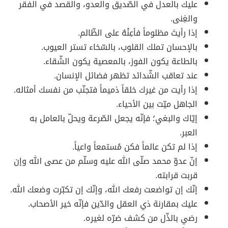
عليك بالعدل في الصّديق والعدو، والقصد في الفقر
والغِنى.
إذا رأيتَ مظلوماً فأعِنْهُ على الظّالم.
بالإحسان تملك القلوب، بالسّخاء تستر العيوب.
بالطاعة يكون الفوز، بالمعصية يكون الشّقاء.
عند تعاقب الشّدائد تظهر فضائل الإنسان.
إذا رأيت من غيرك خلقاً ذميماً فتجنّب من نفسك أمثاله.
الجاهل ميّت بين الأحياء.
إيّاك والبغي؛ فإنّه يجعل الصّرعة ويحلّ بالعامل به
العبر.
إذا لم تكن عالماً فكن مُستمعاً واعياً.
إنّ عدوّ محمد صلّى الله عليه وسلّم من عصى الله وإن
قربت قرابته.
إنّك إن تواضعت رفعك الله، وإنّك إن تكبّرت وضعك الله.
عليك بمقارنة ذي العقل والدّين فإنّه خير الأصحاب.
رضي بالذّل من كشف ضرّه لغيره.