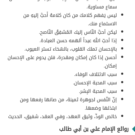
سماع مساوية.
ليس يَفهم كلامكَ من كان كلامهُ أَحبَّ إليهِ من
الاستماع منك.
ليكن أحبَّ النّاس إليك المُشفِقُ النّاصح.
إذا أحبّ الله عبداً ألهمه حسن العبادة.
بالإحسان تملك القلوب، بالسّخاء تستر العيوب.
أحسن إذا كان إمكان ومقدرة، فلن يدوم على الإحسان
إمكان.
سبب الائتلاف الوفاء.
سبب المحبة الإحسان.
سبب المحبة البِشر.
إنّ النّفس لجوهرة ثمينة، من صانها رفعها ومن
ابتذلها وضعها.
خالص الودِّ، وثيق العهد، وفي العقد، شفيق، الحديث
روائع الإمام علي بن أبي طالب