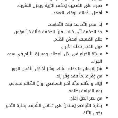
صبرك على المُصيبة يُخفّف الرّزية ويجزل المثوبة.
أفضل الأمانة الوفاء بالعهد.
إذا مطر التّحاسد نبتت التّفاسد.
خذ الحكمة أنّى كانت، فإنّ الحكمة ضاّلة كلّ مؤمن.
ظلم الضّعيف أفحش الظّلم.
دول الفجار مذلّة الأبرار.
مسرّة الكرام في بذل العطاء، ومسرّة اللّئام في سوء
الجزاء.
شرّ الإيمان ما دخله الشّك، وشرّ أخلاق النّفس الجور.
من وَقَّرَ عالِماً فقد وَقَّرَ ربّه.
إيّاك والظّلم فإنّه أكبر المعاصي، وإنّ الظّالم لمعاقب
يوم القيامة بظلمه.
من نصرَ الحقّ أفلح.
بكثرة التّواضع يُستدلّ على تكامل الشّرف، بكثرة التّكبر
يكون التّلف.