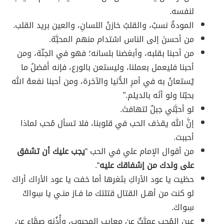
لنفسه.
المودةُ نسبْ، والقلبُ خازنُ اللسانِ، والعين بريد القلب.
من أحسنَ إلى الناس اسْتدام منهم المحبَّة.
من أحبنا بقلبه، وأبغضنا بلسانه؛ فهو في الجنّة، ومن
أحبنا فليعمل بعملنا، وليستعن بالورع، فإنه أَفضلُ ما
يُستعانُ به في أمرِ الدُّنيا والآخرة، ومن أحبنا نفعهُ الله
بحبّنا ولو أنًه بالديلم.”
لو أحبَّني جبلٌ لتهافتَ.
إنَّ الله يقذف الحب في قلوبنا، فلا تسأل مُحب لماذا
أحببت.
من أقوال الإمام علي في الحب “
يجب عليك أن تشفق
على ولدك من إشفاقك عليه
“.
حظيت يا عود الأراكِ بثغرها أما خفت يا عود الأراك أراكَ
لو كنت من أهـل القتال قتلتك ما فـاز منـي يا سِواكُ
سِواكَ.
عين المُحب عميَّتٌ عن معايِب المحبوب، وأُذُنه صمَّاء عن