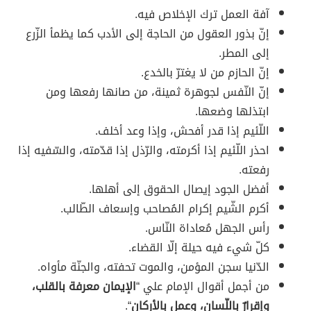
آفة العمل ترك الإخلاص فيه.
إنّ بذور العقول من الحاجة إلى الأدب كما يظمأ الزّرع
إلى المطر.
إنّ الحازم من لا يغترّ بالخدع.
إنّ النّفس لجوهرة ثمينة، من صانها رفعها ومن
ابتذلها وضعها.
اللّئيم إذا قدر أفحش، وإذا وعد أخلف.
احذر اللّئيم إذا أكرمته، والرّذل إذا قدّمته، والسّفيه إذا
رفعته.
أفضل الجود إيصال الحقوق إلى أهلها.
أكرم الشّيم إكرام المُصاحب وإسعاف الطّالب.
رأس الجهل مُعاداة النّاس.
كلّ شيء فيه حيلة إلّا القضاء.
الدّنيا سجن المؤمن، والموت تحفته، والجنّة مأواه.
من أجمل أقوال الإمام علي “
الإيمان معرفة بالقلب،
وإقرارٌ باللّسان، وعمل بالأركان
“.