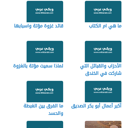
ما هي ام الكتاب
قائد غزوة مؤتة واسبابها
الأحزاب والقبائل التي
لماذا سميت مؤتة بالغزوة
شاركت في الخندق
أكبر أعمال أبو بكر الصديق
ما الفرق بين الغبطة
والحسد