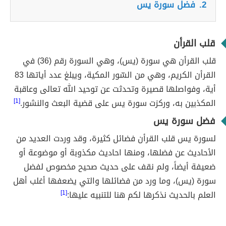
2.
فضل سورة يس
قلب القرأن
قلب القرأن هي سورة (يس)، وهي السورة رقم (36) في
القرأن الكريم، وهي من السّور المكية، ويبلغ عدد أياتها 83
أية، وفواصلها قصيرة وتحدثت عن توحيد الله تعالى وعاقبة
المكذبين به، وركزت سورة يس على قضية البعث والنشور.
[1]
فضل سورة يس
لسورة يس قلب القرأن فضائل كثيرة، وقد وردت العديد من
الأحاديث عن فضلها، ومنها احاديث مكذوبة أو موضوعة أو
ضعيفة أيضاً، ولم نقف على حديث صحيح مخصوص لفضل
سورة (يس)، وما ورد من فضائلها والتي يضعفها أغلب أهل
العلم بالحديث نذكرها لكم هنا للتنبيه عليها:
[1]