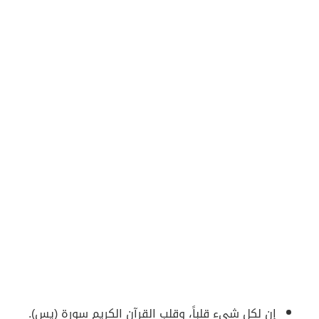
إن لكل شيء قلباً، وقلب القرآن الكريم سورة (يس).