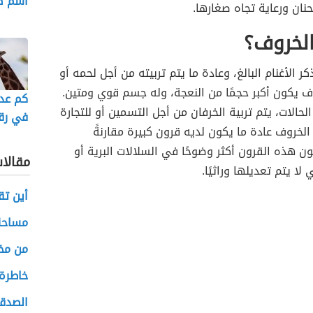
اسم ص
حنان ورعاية تجاه صغارها.
الخروف؟
ر الأغنام البالغ، وعادة ما يتم تربيته من أجل لحمه أو
ف يكون أكبر حجمًا من النعجة، وله جسم قوي ومتين.
كم عدد
لحالات، يتم تربية الخرفان من أجل التسمين أو للتجارة
في رقب
لخروف عادة ما يكون لديه قرون كبيرة مقارنةً
ون هذه القرون أكثر وضوحًا في السلالات البرية أو
مقالا
 لا يتم تعديلها وراثيًا.
أين ت
مساحة 
من مخت
خاطرة ب
الصدق