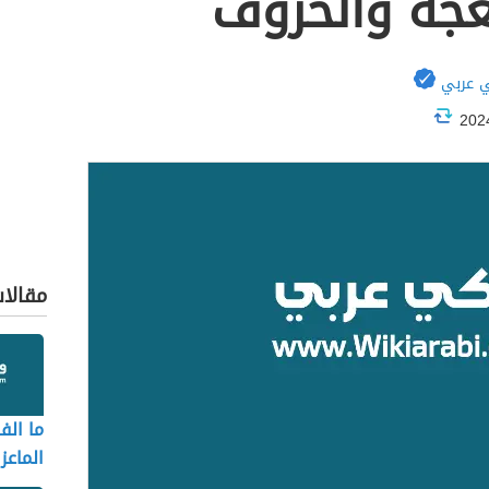
نعجة والخروف
 عربي
مقالا
ما الف
الماعز 