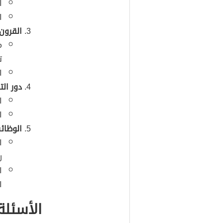
ا
ا
القرون
م
ت
ا
دور الت
ا
ا
الوظائ
ا
ر
ا
ا
الأسئلة ا