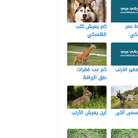
 عمر
كم يعيش كلب
كي
الهَسكي
ير الارنب
كم عدد فقرات
عنق الزرافة
تسمى أنثى
أين يعيش الأرنب