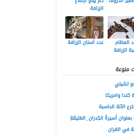
غير الخروف
كم يبلغ ارتفاع
الزرافة
 العظام
عدد أسنان الزرافة
ة الزرافة
ت منوعة
قع تشيلي
كندا وامريكا
رع الآلة الحاسبة
عنوان أسيرةُ الجُدران ِ العَتيقَةِ
ة في القران