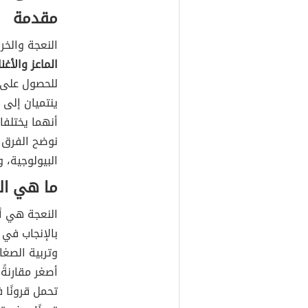
مقدمة
النعجة والخر
الماعز والأغن
للحصول على 
ينتميان إلى
أنهما يختلف
نوضح الفرق 
البيولوجية، و
ما هي ال
النعجة هي أن
بالإنجاب في 
وتربية الصغا
أصغر مقارنةً
تحمل قرونًا 