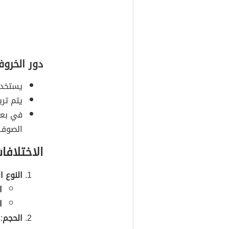
دور الخروف
يستخدم
يتم ترب
في بعض
الصوف.
الاختلافا
النوع ا
ا
ا
الحجم
: