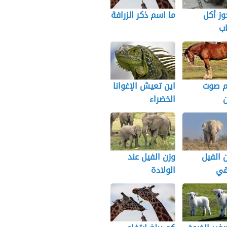
ز أكل
ما اسم ذكر الزرافة
اب
م صوت
اين تعيش الإغوانا
ن
الخضراء
 الفيل
وزن الفيل عند
قي
الولادة