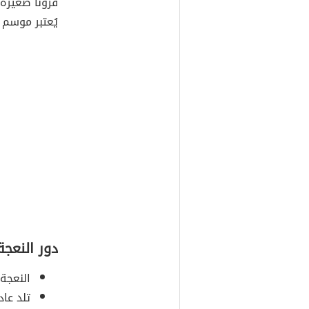
قرونًا صغيرة
يُعتبر موسم 
دور النعجة
النعجة
تلد عاد