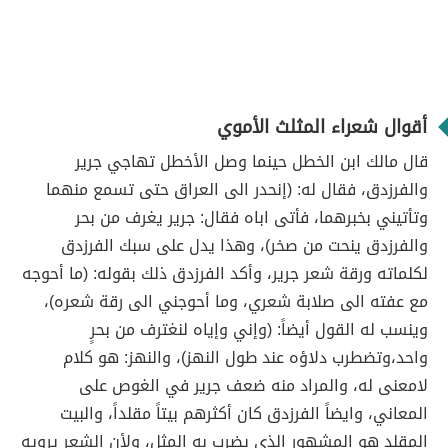
أقوال شعراء المثلث الأموي
قال مالك ابن الخطل حينما وصل الأخطل تهاجي جرير
والفرزدق، فقال له: (إنحدر الى العراق حتى تسمع منهما
وتأتيني بخبرهما، فأتى اباه فقال: جرير يغرف من بحر
والفرزدق ينحت من صخر)، وهذا يدل على سبك الفرزدق
لكلماته ورقة شعر جرير، وأكد الفرزدق ذلك بقوله: (ما أحوجه
مع عفته الى صلابة شعري، وما أحوجني الى رقة شعره)،
وينسب له القول أيضاً: (وإني وإياه لنغترف من بحرٍ
واحد،وتضطرب دلاؤه عند طول النهز)، والنهز: هو كلام
لامعنى له، والمراد منه ضعف جرير في الغوص على
المعاني، وايضاً الفرزدق كان أكثرهم بيتاً مقلداً، والبيت
المقلد هو المشهور الذي يضرب به المثل، ولأن الشعر يرويه