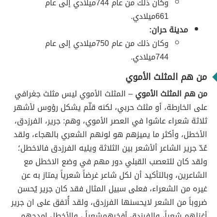
وكان ذلك من عام 744ميلادي إلى عام
661ميلادي.
مدينة حران:
وكان ذلك من عام 750ميلادي إلى عام
744ميلادي.
من هم المثلث الأموي
من هم المثلث الأموي
– المثلث الأموي ليس مثلث جغرافي
على الخارطة، أو مثلث حربي، لكنه قلّم يشكل رؤوس لأشهر
ثلاثة شعراء عاشوا في العصر الأموي، وهم: جرير، الفرزدق،
الأخطل، وأكثر ما يميزهم هو لونهم الشعري بالهجاء، ولقد
عُدّ جرير الشاعر ألأشعر بين الثلاثة ويليه الفرزدق فالاخطل؛
ولقد كان للتعصب القبلي دور مهم في وضع الاخطل مع
الشاعرين، وبالتأكيد أن لكل شاعر غرضاً شعرياً يمتاز به عن
غيره من الشعراء، فعلى سبيل المثال فقد كان جرير يُحسن
ضروباً من الشعر لايحسنها الفرزدق، ولقد أُتفق على ان جرير
أغزلهم شعراً، والفرزدق أفخرهمشعراً ، والأخطل امدحهم