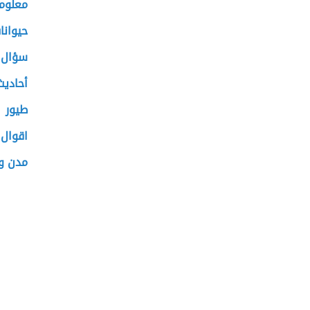
معلوما
حيوان
سؤال 
أحاديث
طيور
اقوال 
مدن وب