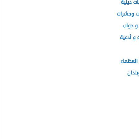
ت دينية
ات وحشرات
و جواب
 و أدعية
العظماء
لدان