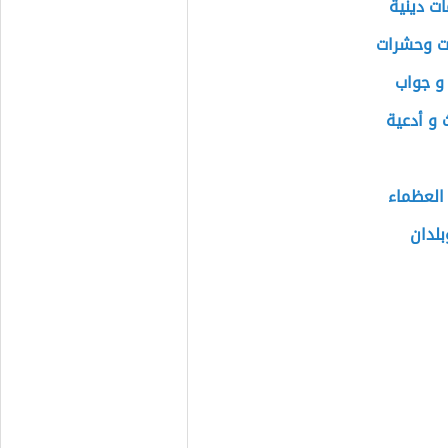
ت دينية
ات وحشرات
و جواب
 و أدعية
العظماء
لدان