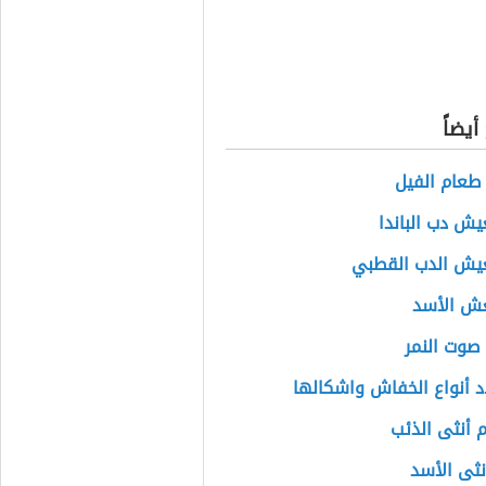
يضاً
طعام الفيل
يش دب الباندا
عيش الدب القطبي
عش الأسد
صوت النمر
 أنواع الخفاش واشكالها
 أنثى الذئب
ثى الأسد