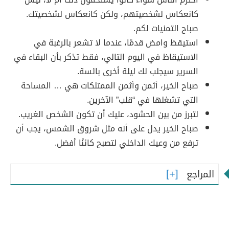
كانعكاس لشخصيتهم، ولكن كانعكاس لشخصيتك.
صباح التمنيات لكم.
استيقظ وامض قدمًا، عندما لا تشعر بالرغبة في
الاستيقاظ في اليوم التالي، فقط تذكر بأن البقاء في
السرير سيجلب لك ليلة أخرى بائسة.
صباح الخير، أثمن وأثمن الممتلكات هي … المساحة
التي تشغلها في “قلب” الآخرين.
لتبرز من بين الحشود، عليك أن تكون الشخص الغريب.
صباح الخير يدل على أنه مثل شروق الشمس، يجب أن
ترفع من وعيك الداخلي لتصبح كائنًا أفضل.
المراجع