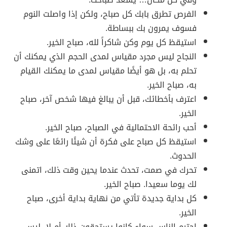
الفرص تطرق بابك كل صباح، ولكن إذا واصلت النوم
فسوف يمرون بك ببساطة.
استيقظ كل يوم وكن شاكراً لله، صباح الخير.
النجاح ليس مجرد مقياس لمدى الحجم الذي يمكنك أن
تحلم به، بل هو أيضًا مقياس لمدى ما يمكنك القيام
به، صباح الخير.
اعترف بأخطائك، قبل أن يبالغ فيها شخص آخر، صباح
الخير.
أحب رائحة الاحتمالية في الصباح، صباح الخير.
استيقظ كل صباح على فكرة أن شيئًا رائعًا على وشك
الحدوث.
تحرك في صمت، تحدث عندما يحين وقت ذلك، اتمنى
لك يوما سعيدا. صباح الخير.
كل بداية جديدة تأتي من نهاية بداية أخرى، صباح
الخير.
احترم الناس سواء كانوا يستحقون ذلك أم لا، ليس