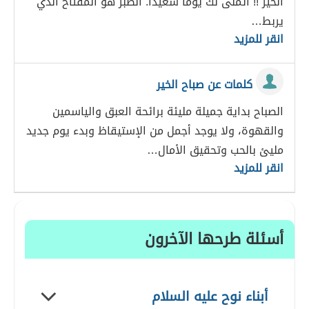
الخير !! أتمنى لك يوما سعيدا. الصبر هو المفتاح الذي
يربط…
انقر للمزيد
كلمات عن صباح الخير
الصباح بداية جميلة مليئة برائحة العبق والياسمين
والقهوة، ولا يوجد أجمل من الإستيقاظ وبدء يوم جديد
مليئ بالحب وتحقيق الأمال…
انقر للمزيد
أسئلة طرحها الآخرون
أبناء نوح عليه السلام