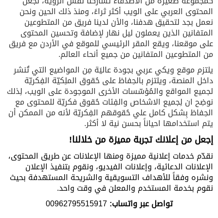
كمجموعة صغيرة من الأصدقاء تُشاركنا نفس الرؤية، لجعل
المحتوى العربي على الويب أكثر ثراءً، ومنذ ذلك الحين ونحن
نعمل بجد لتحقيق هدفنا، والأن لدينا فريق من المتطوعين
المتفانين الذين يعملون ليل نهار لإضافة وتحسين المحتوى
على موقعنا، ويقع المقر الرئيسي للموقع في الأردن مع فريق
من المتطوعين المتفانين من جميع أنحاء العالم.
يلتزم موقع ويكي عربي بجودة عاليَة مِن المواضيع التي تُنشر
داخل المنصة، ويلتزم بالحِفاظ على حُقوق الملِكيّة الفِكريّة
لجميع المواقع والمُؤسّسات الأخرى الموجودة على الويب، لِذلك
نوضِح ان لِجميع الاشخاص والفِئات حُقوق فكريّة للمحتوى مع
الحِفاظ بِشكل كامل علي حُقوقهم الفِكريّة لأنه من الممكن أن
يتم استخدامها احياناً بحسن نية لا أكثر.
إجعل من إعلانك تجربة مميزة من خلالنا!
نقدّم خدمات إعلانية مميزة ومنها
الإعلانات عن طريق المحتوى،
الإعلانات الدعائية،
وإعلانات الفيديو،
ونقوم بتنفيذ الإعلان
ونشره وفقاً
للأهداف التسويقية والشريحة المستهدفة بحيث
نقوم بخدمة المستخدم والمعلن في وقت واحد.
تواصل عبر واتساب:
00962795515917