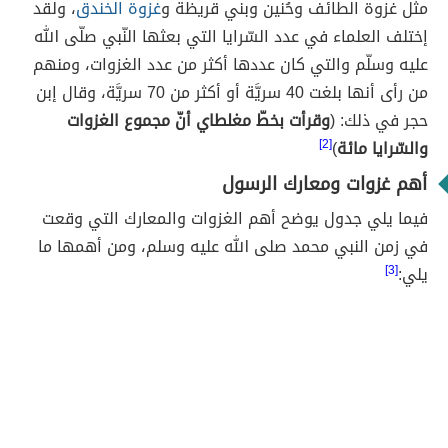
مثل غزوة الطائف وحُنين وبني قريظة و
غزوة الخندق
، ولقد
إختلف العلماء في عدد السّرايا التي بعثها النّبي صلّى الله
عليه وسلّم والتي كان عددها أكثر من عدد الغزوات، ومنهم
من رأى أنها بلغت 40 سريَّة أو أكثر من 70 سريَّة، وقال إبن
حجر في ذلك: (
وقرأت بخطّ مغلطاي أنّ مجموع الغزوات
والسّرايا مائة
)
[2]
أهم غزوات ومعارك الرسول
فيما يلي جدول يوضح أهم الغزوات والمعارك التي وقعت
في زمن النبي محمد صلى الله عليه وسلم، ومن أهمها ما
يلي:
[3]