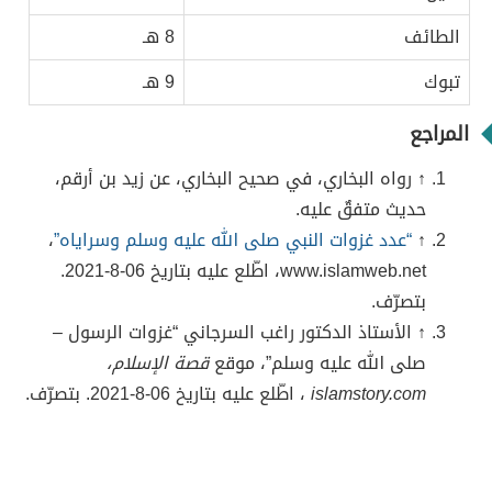
الطائف
8 هـ
تبوك
9 هـ
المراجع
↑ رواه البخاري، في صحيح البخاري، عن زيد بن أرقم،
حديث متفقٌ عليه.
↑
“عدد غزوات النبي صلى الله عليه وسلم وسراياه”
،
www.islamweb.net، اطّلع عليه بتاريخ 06-8-2021.
بتصرّف.
↑
الأستاذ الدكتور راغب السرجاني “غزوات الرسول –
صلى الله عليه وسلم”، موقع
قصة الإسلام،
islamstory.com
، اطّلع عليه بتاريخ 06-8-2021. بتصرّف.