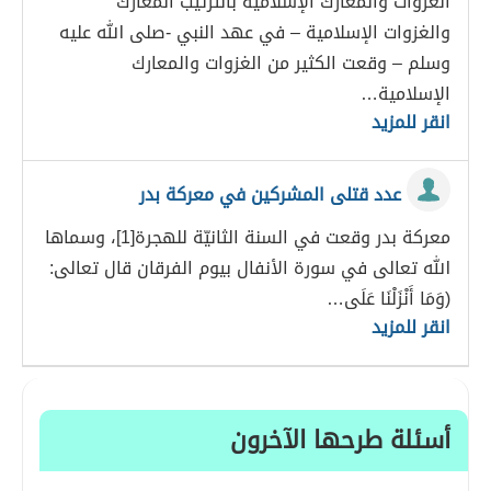
الغزوات والمعارك الإسلامية بالترتيب المعارك
والغزوات الإسلامية – في عهد النبي -صلى الله عليه
وسلم – وقعت الكثير من الغزوات والمعارك
الإسلامية…
انقر للمزيد
عدد قتلى المشركين في معركة بدر
معركة بدر وقعت في السنة الثانيّة للهجرة[1]، وسماها
الله تعالى في سورة الأنفال بيوم الفرقان قال تعالى:
(وَمَا أَنْزَلْنَا عَلَى…
انقر للمزيد
أسئلة طرحها الآخرون