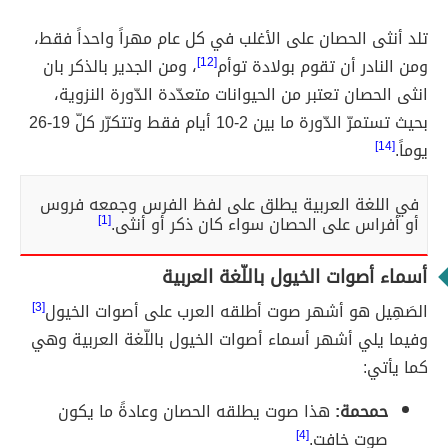
تلد أنثى الحصان على الأغلب في كل عام مهراً واحداً فقط،
ومن النادر أن تقوم بولادة توأم
[12]
، ومن الجدير بالذكر بان
انثى الحصان تعتبر من الحيوانات متعدّدة الدّورة النزوية،
بحيث تستمرّ الدّورة ما بين 2-10 أيام فقط وتتكرّر كلّ 19-26
يوماً.
[14]
في اللغة العربية يطلق على لفظ الفرس وجمعه فروس
أو أفراس على الحصان سواء كان ذكر أو أنثى.
[1]
أسماء أصوات الخيول باللّغة العربية
الصَهِيل هو أشهر صوت أطلقه العرب على أصوات الخيول
[3]
وفيما يلي أشهر أسماء أصوات الخيول باللّغة العربية وهي
كما يأتي:
حمحمة:
هذا صوت يطلقه الحصان وعادةً ما يكون
صوت خافت.
[4]