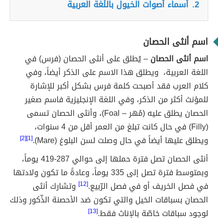
2.
أسماء أصوات الخيول باللّغة العربية
اسم أنثى الحصان
اسم أنثى الحصان
– يُطلق على أنثى الحصان (فرس) في
اللغة العربية، ويطلق هذا الاسم على الذكر أيضاً، وفي
كلام العرب فقد أصبحت كلمة فرس بشكل أكبر للإشارة
للمؤنث أكثر من الذكر، وفي اللغة الإنجليزية فاسم صغير
الحصان يطلق عليه (مُهر – Foal)، وأنثى الحصان تسمى
(Filly) في حال كانت تبلغ من العمر أقل من 4 سنوات،
ويطلق عليها أيضاً في حال وصلت لسن البلوغ (Mare).
[1][2]
أنثى الحصان تصل فترة حملها إلى حوالي 287-419 يوماً،
وبمتوسط فترة تصل إلى 335 يوماً، وعادةً ما تكون ولادتها
في فصل الخريف أو في فصل الرّبيع.
[12]
وتشارك أنثى
الحصان بسباقات الخيل والتي تكون ضد الأحصنة الذّكور وذلك
لوجود سباقات خاصّة بالإناث فقط.
[13]