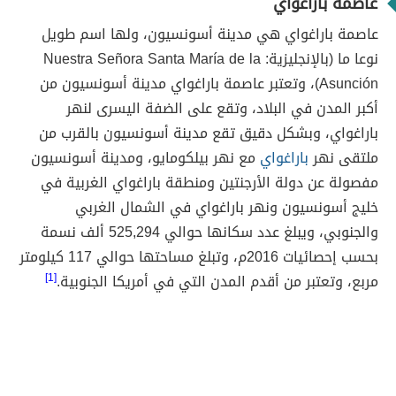
عاصمة باراغواي
عاصمة باراغواي هي مدينة أسونسيون، ولها اسم طويل
نوعا ما (بالإنجليزية: Nuestra Señora Santa María de la
Asunción)، وتعتبر عاصمة باراغواي مدينة أسونسيون من
أكبر المدن في البلاد، وتقع على الضفة اليسرى لنهر
باراغواي، وبشكل دقيق تقع مدينة أسونسيون بالقرب من
ملتقى نهر
باراغواي
مع نهر بيلكومايو، ومدينة أسونسيون
مفصولة عن دولة الأرجنتين ومنطقة باراغواي الغربية في
خليج أسونسيون ونهر باراغواي في الشمال الغربي
والجنوبي، ويبلغ عدد سكانها حوالي 525,294 ألف نسمة
بحسب إحصائيات 2016م، وتبلغ مساحتها حوالي 117 كيلومتر
مربع، وتعتبر من أقدم المدن التي في أمريكا الجنوبية.
[1]