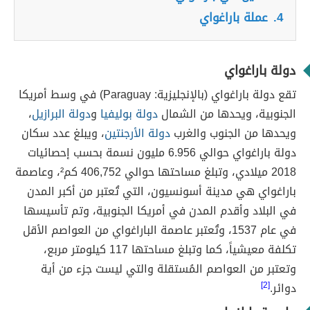
4.
عملة باراغواي
دولة باراغواي
تقع دولة باراغواي (بالإنجليزية: Paraguay) في وسط أمريكا
الجنوبية، ويحدها من الشمال
دولة بوليفيا
و
دولة البرازيل
،
ويحدها من الجنوب والغرب
دولة الأرجنتين
، ويبلغ عدد سكان
دولة باراغواي حوالي 6.956 مليون نسمة بحسب إحصائيات
2018 ميلادي، وتبلغ مساحتها حوالي 406,752 كم²، وعاصمة
باراغواي هي مدينة أسونسيون، التي تُعتبر من أكبر المدن
في البلاد وأقدم المدن في أمريكا الجنوبية، وتم تأسيسها
في عام 1537، وتُعتبر عاصمة الباراغواي من العواصم الأقل
تكلفة معيشياً، كما وتبلغ مساحتها 117 كيلومتر مربع،
وتعتبر من العواصم المُستقلة والتي ليست جزء من أية
دوائر.
[2]