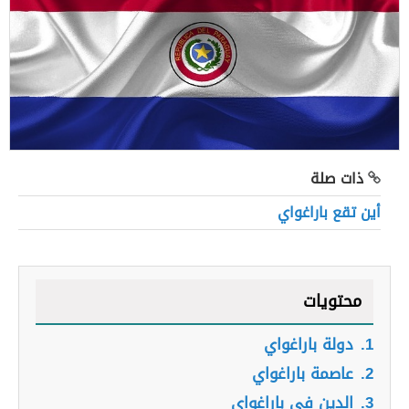
ذات صلة
أين تقع باراغواي
محتويات
1.
دولة باراغواي
2.
عاصمة باراغواي
3.
الدين في باراغواي