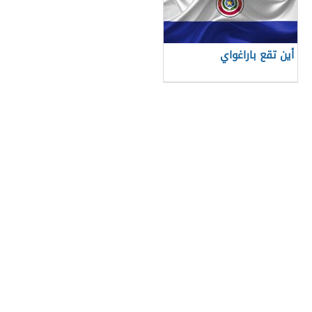
أين تقع باراغواي