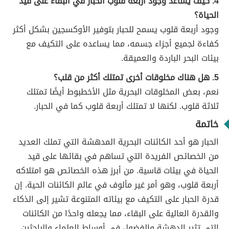
4. كيف يساعد وجود أربعة قلوب الحبار في البقاء على قيد
الحياة؟
وجود أربعة قلوب يسمح للحبار بتوفير الأوكسجين بشكل أكثر
كفاءة لجميع أجزاء جسمه، مما يساعده على التكيف مع
بيئات البحر الباردة والعميقة.
5. هل هناك مخلوقات أخرى تمتلك أكثر من قلب؟
نعم، بعض المخلوقات البحرية مثل الأخطبوط أيضًا تمتلك
ثلاثة قلوب. لكنها لا تمتلك أربعة قلوب كما في الحبار.
خاتمة
الحبار هو أحد الكائنات البحرية المدهشة التي تملك العديد
من الخصائص الفريدة التي تساهم في بقائها على قيد
الحياة في بيئات قاسية. من أبرز هذه الخصائص هو امتلاكه
أربعة قلوب، وهو أمر غير مألوف في عالم الكائنات الحية. إن
قدرة الحبار على التكيف مع بيئاته المتنوعة تشير إلى الذكاء
والقدرة العالية على البقاء، مما يجعله واحدًا من الكائنات
التي تثير الدهشة والفضول في أوساط العلماء والباحثين.