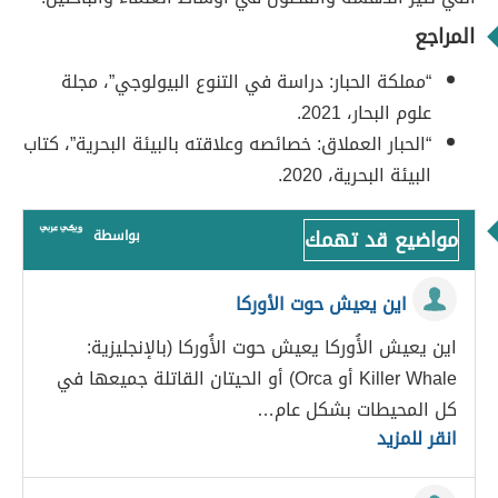
المراجع
“مملكة الحبار: دراسة في التنوع البيولوجي”، مجلة
علوم البحار، 2021.
“الحبار العملاق: خصائصه وعلاقته بالبيئة البحرية”، كتاب
البيئة البحرية، 2020.
مواضيع قد تهمك
بواسطة
اين يعيش حوت الأوركا
اين يعيش الأُوركا يعيش حوت الأُوركا (بالإنجليزية:
Killer Whale أو Orca) أو الحيتان القاتلة جميعها في
كل المحيطات بشكل عام…
انقر للمزيد