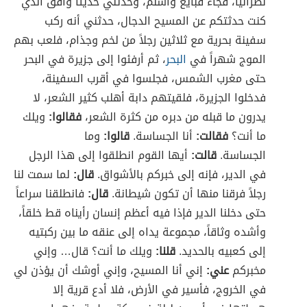
نصرانياً، فجاء فبايع وأسلم، وحدثني حديثاً وافق الذي
كنت حدثتكم عن المسيح الدجال، حدثني أنه ركب
سفينة بحرية مع ثلاثين رجلاً من لخم وجذام، فلعب بهم
الموج شهراً في
البحر
، ثم أرفئوا إلى جزيرة في البحر
حتى مغرب الشمس، فجلسوا في أقرب السفينة،
فدخلوا الجزيرة، فلقيتهم دابة أهلب كثير الشعر، لا
يدرون ما قبله من دبره من كثرة الشعر،
فقالوا:
ويلك
ما أنت؟
فقالت:
أنا الجساسة.
قالوا:
وما
الجساسة.
قالت:
أيها القوم انطلقوا إلى هذا الرجل
في الدير، فإنه إلى خبركم بالأشواق.
قال:
لما سمت لنا
رجلاً فرقنا منها أن تكون شيطانة.
قال:
فانطلقنا سراعاً
حتى دخلنا الدير فإذا فيه أعظم إنسان رأيناه قط خلقاً،
وأشده وثاقاً، مجموعة يداه إلى عنقه ما بين ركبتيه
إلى كعبيه بالحديد.
قلنا:
ويلك ما أنت؟ قال… وإني
مخبركم
عني:
إني أنا المسيح، وإني أوشك أن يؤذن لي
في الخروج، فأسير في الأرض، فلا أدع قرية إلا