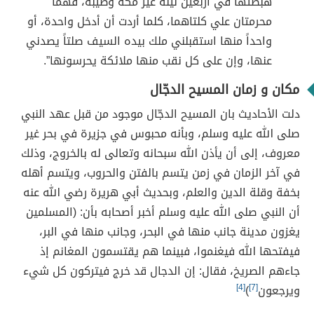
هبطتها في أربعين ليلة غير مكة وطيبة، فهما
محرمتان علي كلتاهما، كلما أردت أن أدخل واحدة، أو
واحداً منها استقبلني ملك بيده السيف صلتاً يصدني
عنها، وإن على كل نقب منها ملائكة يحرسونها”.
مكان و زمان المسيح الدجّال
دلت الأحاديث بان المسيح الدجّال موجود من قبل عهد النبي
صلى الله عليه وسلم، وبأنه محبوس في جزيرة في بحر غير
معروف، إلى أن يأذن الله سبحانه وتعالى له بالخروج، وذلك
في آخر الزمان في زمن يتسم بالفتن والحروب، ويتسم أهله
بخفة وقلة الدين والعلم، وبحديث أبي هريرة رضي الله عنه
أن النبي صلى الله عليه وسلم أخبر أصحابه بأن: (المسلمين
يغزون مدينة جانب منها في البحر، وجانب منها في البر،
فيفتحها الله فيغنموا، فبينما هم يقتسمون المغانم إذ
جاءهم الصريخ، فقال: إن الدجال قد خرج فيتركون كل شيء
ويرجعون
[7]
)
[4]