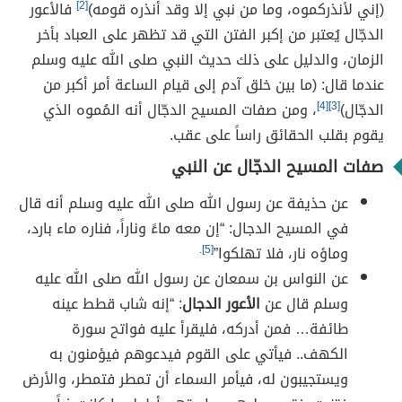
(إني لأنذركموه، وما من نبي إلا وقد أنذره قومه)
[2]
فالأعور
الدجّال يُعتبر من إكبر الفتن التي قد تظهر على العباد بأخر
الزمان، والدليل على ذلك حديث النبي صلى الله عليه وسلم
عندما قال: (ما بين خلق آدم إلى قيام الساعة أمر أكبر من
الدجّال)
[3]
[4]
، ومن صفات المسيح الدجّال أنه المُموه الذي
يقوم بقلب الحقائق راساً على عقب.
صفات المسيح الدجّال عن النبي
عن حذيفة عن رسول الله صلى الله عليه وسلم أنه قال
في المسيح الدجال: “إن معه ماءً وناراً، فناره ماء بارد،
وماؤه نار، فلا تهلكوا”
[5]
.
عن النواس بن سمعان عن رسول الله صلى الله عليه
وسلم قال عن
الأعور الدجال
: “إنه شاب قطط عينه
طائفة… فمن أدركه، فليقرأ عليه فواتح سورة
الكهف.. فيأتي على القوم فيدعوهم فيؤمنون به
ويستجيبون له، فيأمر السماء أن تمطر فتمطر، والأرض