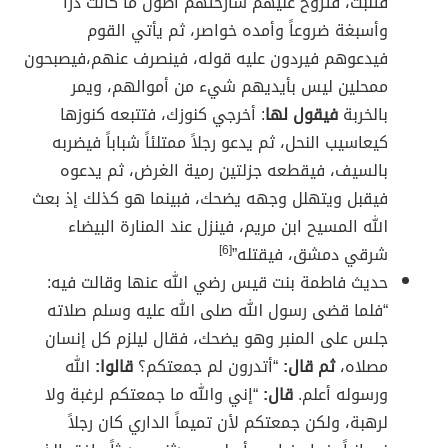
فتنبت، فتروح عليهم سارحتهم أطول ما كانت ذراً
وأسبغة ضروعاً وأمده خواصر، ثم يأتي القوم
فيدعوهم فيردون عليه قوله، فينصرف عنهم،فيصبحون
ممحلين ليس بأيديهم شيء من أموالهم، ويمر
بالخربة
فيقول لها
: أخرجي كنوزك، فتتبعه كنوزها
كيعاسيب النحل، ثم يدعو رجلاً ممتلئاً شباباً فيضربه
بالسيف، فيقطعه جزلتين رمية الغرض، ثم يدعوه
فيقبل ويتهلل وجهه يضحك، فبينما هو كذلك إذ بعث
الله المسيح ابن مريم، فينزل عند المنارة البيضاء
شرقي دمشق، فيقتله”
[6]
حديث فاطمة بنت قيس رضي الله عنها وقالت فيه:
“فلما قضى رسول الله صلى الله عليه وسلم صلاته
جلس على المنبر وهو يضحك، فقال ليلزم كل إنسان
مصلاه،
ثم قال:
“أتدرون لم جمعتكم؟
قالوا:
الله
ورسوله أعلم.
قال:
“إني والله ما جمعتكم لرغبة ولا
لرهبة، ولكن جمعتكم لأن تميماً الداري كان رجلاً