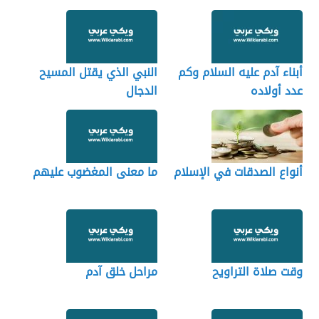
أبناء آدم عليه السلام وكم
النبي الذي يقتل المسيح
عدد أولاده
الدجال
أنواع الصدقات في الإسلام
ما معنى المغضوب عليهم
وقت صلاة التراويح
مراحل خلق آدم