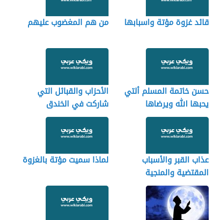
قائد غزوة مؤتة واسبابها
من هم المغضوب عليهم
حسن خاتمة المسلم ألتي
الأحزاب والقبائل التي
يحبها الله ويرضاها
شاركت في الخندق
عذاب القبر والأسباب
لماذا سميت مؤتة بالغزوة
المقتضية والمنجية