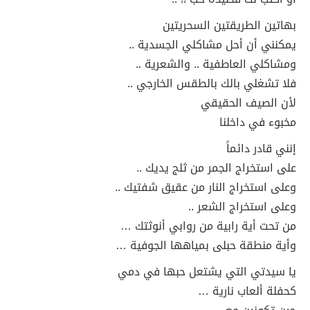
بهاتين الطريقتين السحريتين
يمكنني أن أحل مشاكلي الجسدية ..
ومشاكلي العاطفية .. والشعرية ..
فلا تشغلي بالك بالطقس الخارجي ..
لأن الصيف الحقيقي
مخبوء في داخلنا
إنني قادر دائماً
على استخراج الجمر من ثلج يديك ..
وعلى استخراج النار من عقيق شفتيك ..
وعلى استخراج الشعر ..
من تحت أية رابية من روابي أنوثتك …
وأية منطقة حبلى بمياهها الجوفية …
يا سيدتي التي يشتعل حبها في دمي
كحفلة ألعاب نارية …