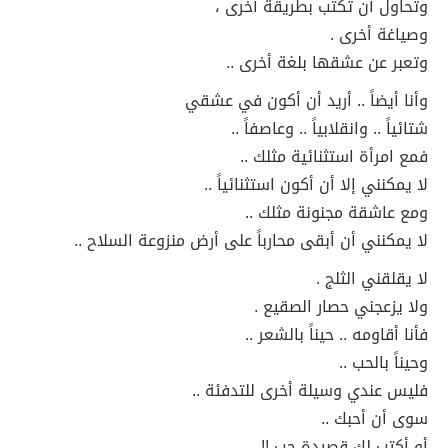
وتحاول أن تكتب بطريقة أخرى ،
وصياغة أخرى .
وتعبر عن عشقها بلغة أخرى ..
وأنا أيضاً .. أريد أن أكون في عشقي
شتائياً .. وانقلابياً .. وعاصفاً ..
فمع امرأة استثنائية مثلك ..
لا يمكنني إلا أن أكون استثنائياً ..
ومع عاشقة مجنونة مثلك ..
لا يمكنني أن أبقى محارباً على أرض منزوعة السلاح ..
لا يقلقني الثلج .
ولا يزعجني حصار الصقيع .
فأنا أقاومه .. حيناً بالشعر ..
وحيناً بالحب ..
فليس عندي وسيلة أخرى للتدفئة ..
سوى أن أحبك ..
أو أكتب لك قصيدة حب !! ..