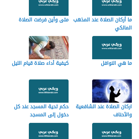
ما أركان الصلاة عند المذهب
متى وأين فرضت الصلاة
المالكي
ما هي النوافل
كيفية أداء صلاة قيام الليل
اركان الصلاة عند الشافعية
حكم تحية المسجد عند كل
والأحناف
دخول إلى المسجد