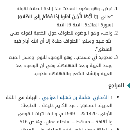
فرض، وهو وضوء المحدث عند إرادة الصلاة لقوله
تعالى: {
يَا أَيُّهَا الَّذِينَ آمَنُوا إِذَا قُمْتُمْ إِلَى الصَّلاةِ
} .
[سورة المائدة: الآية 6] الآية.
واجب، وهو الوضوء للطواف حول الكعبة لقوله صلى
الله عليه وسلم: “الطواف صلاة إلا أن الله أباح فيه
المنطق”.
مندوب: أي مستحب، وهو الوضوء للنوم، وغسل الميت
وبعد الغيبة وبعد القهقهة. وفي أن الوضوء بعد
الغيبة وإنشاد الشعر والقهقهة مندوب.
المراجع
↑
الصُحاري، سَلَمة بن مُسْلِم
العَوْتبي
، الإبانة في اللغة
العربية، المحقق: . عبد الكريم خليفة ، الطبعة:
الأولى، 1420 هـ – 1999 م، وزارة التراث القومي
والثقافة – مسقط – سلطنة عمان، ج4/ ص
516
↑ الحاجّة سعاد زرزور، فقه العبادات على المذهب