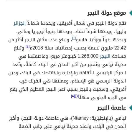
موقع دولة النيجر
تقع دولة النيجر في شمال أفريقيا، ويحدها شمالاً
الجزائر
وليبيا، ويحدها شرقاً تشاد، ويحدها جنوباً نيجيريا ومالي،
ويحدها غرباً بوركينا فاسو
[1]
، ويبلغ عدد سكان النيجر أكثر من
22.42 مليون نسمة بحسب إحصائيات سنة 2018م
[2]
وتبلغ
مساحة
النيجر
1,268,000 كيلومتر مربع، وعاصمتها هي
مدينة نيامي وتُعتبر من أكبر المدن في البلاد كاملةً، وتُعد
المركز الرئيسي للثقافة والإدارة والاقتصاد في البلاد، ودين
الدولة الرسمي هو الإسلام، وعملتها هي الفرنك غرب
أفريقي، وسميت بالنيجر بسبب نهر النيجر العظيم الذي يقع
في الجزء الجنوبي منها.
[3][4]
عاصمة النيجر
نيامي (بالإنجليزية: Niamey)، هي عاصمة دولة النيجر، وأكبر
المدن في البلاد، وتمتد مدينة نيامي على جانب الضفة