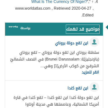
What Is The Currency Of Niger?
“,
↑ “
www.worldatlas.com , Retrieved 2020-04-27 ,
Edited.
مواضيع قد تهمك
بواسطة
اين تقع دولة بروناي
سلطنة بروناي اين تقع دولة بروناي – تقع بروناي
(بالإنجليزيّة: Brunei Darussalam) في النصف الشماليّ
الشرقيّ من كوكب الأرض[1] وهي…
انقر للمزيد
اين تقع كندا
اين تقع دولة كندا اين تقع كندا – تقع كندا في قارة
أمريكا الشمالية، وعاصمتها هي مدينة أوتاوا