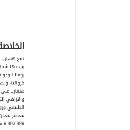
الخلاصة
تقع هنغاريا 
ويحدها شمالا
رومانيا ودول
كرواتيا، ويح
هنغاريا على 
والأراضي الت
الطبيعي ورو
معظم معدن ا