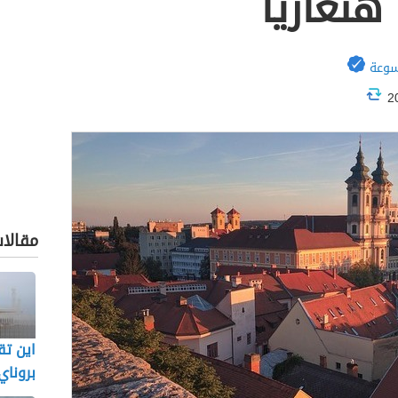
هنغاريا
سوعة
مقالا
اين تق
بروناي