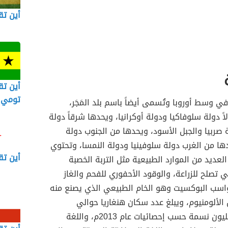
أين تق
أين تق
تومي 
في وسط أوروبا وتُسمى أيضاً باسم بلد المَجَر،
ً دولة سلوفاكيا ودولة أوكرانيا، ويحدها شرقاً دولة
ة صربيا والجبل الأسود، ويحدها من الجنوب دولة
دها من الغرب دولة سلوفينيا ودولة النمسا، وتحتوي
أين تق
العديد من الموارد الطبيعية مثل التربة الخصبة
ي تصلح للزراعة، والوقود الأحفوري للفحم والغاز
اسب البوكسيت وهو الخام الطبيعي الذي يصنع منه
لألومنيوم، ويبلغ عدد سكان هنغاريا حوالي
9,893,899 مليون نسمة حسب إحصائيات عام 2013م، واللغة