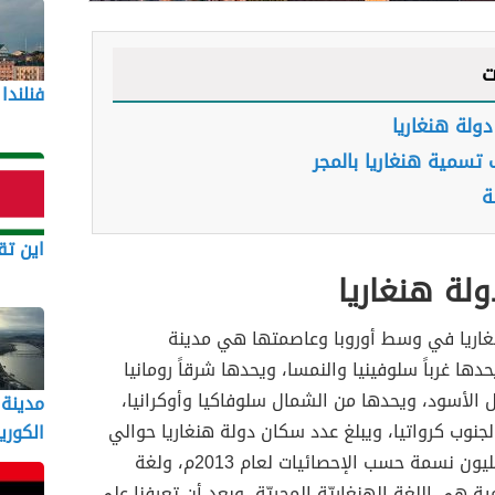
ت
فنلندا
ولة هنغاريا
تسمية هنغاريا بالمجر
ة
اين تق
لة هنغاريا
غاريا في وسط أوروبا وعاصمتها هي مدينة
دها غرباً سلوفينيا والنمسا، ويحدها شرقاً رومانيا
ل الأسود، ويحدها من الشمال سلوفاكيا وأوكرانيا،
مدينة
جنوب كرواتيا، ويبلغ عدد سكان دولة هنغاريا حوالي
الكوري
9,893,899 مليون نسمة حسب الإحصائيات لعام 2013م، ولغة
ية هي اللغة الهنغاريّة المجريّة، وبعد أن تعرفنا على