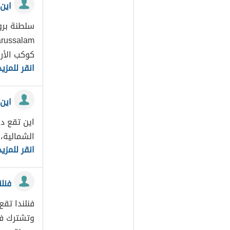
اين
سلطنة برون
كوكب الأرض[1] 
انقر للمزيد
اين 
اين تقع دو
الشمالية،
انقر للمزيد
فنلن
فنلندا تقع
وتشترك فنل