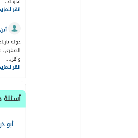
ودولة…
انقر للمزيد
أين
دولة بارب
الصغرى، ف
وأقل…
انقر للمزيد
أسئلة ط
أبو ذر