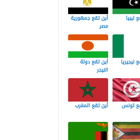
 ليبيا
أين تقع جمهورية
مصر
ع نيجيريا
أين تقع دولة
النيجر
قع تونس
أين تقع المغرب