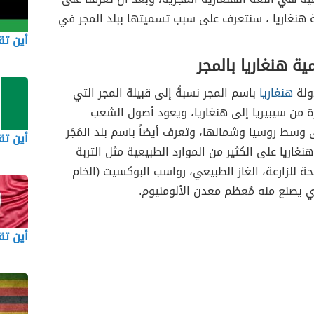
ة هنغاريا ، سنتعرف على سبب تسميتها ببلد المجر في
أين تقع
ة هنغاريا بالمجر
ولة
هنغاريا
باسم المجر نسبةً إلى قبيلة المجر التي
 من سيبيريا إلى هنغاريا، ويعود أصول الشعب
 وسط روسيا وشمالها، وتعرف أيضاً باسم بلد المَجَر
أين تق
نغاريا على الكثير من الموارد الطبيعية مثل التربة
حة للزارعة، الغاز الطبيعي، رواسب البوكسيت (الخام
 يصنع منه مُعظم معدن الألومنيوم.
أين ت