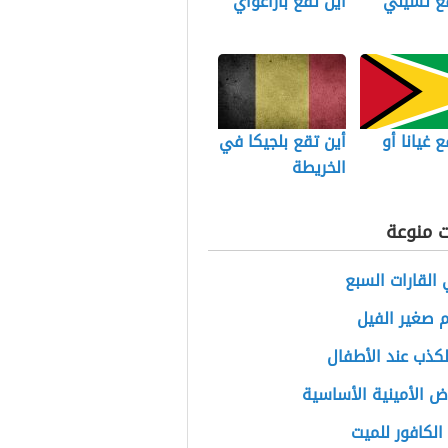
قع تشيلي
أين تقع باراغواي
ع غيانا أو
أين تقع بلجيكا في
الخريطة
ت منوعة
القارات السبع
 صغير الفيل
لكذب عند الأطفال
ض الأمينية الأساسية
الكافور للميت