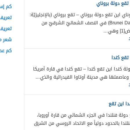
 تقع دولة بروناي
كم إسم
اي اين تقع دولة بروناي – تقع بروناي (بالإنجليزيّة:
تعريف 
Brunei Darussalam) في النصف الشماليّ الشرقيّ من
تعريف
وهي…
شعر من
كم عد
تقع كندا
لة كندا اين تقع كندا – تقع كندا في قارة أمريكا
 وعاصمتها هي مدينة أوتاوا الفيدرالية والذي…
دا اين تقع
 دولة فنلندا في الجزء الشمالي من قارة أوروبا،
ندا بالحدود دولياً مع الاتحاد الروسي من الشرق