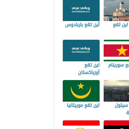
 اين تقع
أين تقع باربادوس
ع سورينام
اين تقع
أوزباكستان
 سيئول
اين تقع موريتانيا
ة