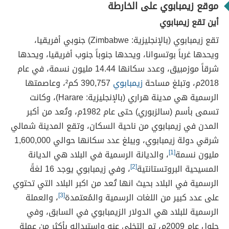
موقع زيمبابوي على الخارطة
أين تقع زيمبابوي
تقع زيمبابوي (بالإنجليزية: Zimbabwe) جنوبي أفريقيا،
ويحدها غرباً بوتسوانا، ويحدها جنوباً جنوب أفريقيا، ويحدها
شرقاً موزمبيق، وعدد سكانها 14.44 مليون نسمة، في عام
2018م، وتبلغ مساحة
زيمبابوي
390,757 كم²، وعاصمتها
الرسمية هي مدينة هراري (بالإنجليزية: Harare)، وكانت
تسمى بأسم (سالزبوري) حتى عام 1982م، وتُعد من أكبر
المدن في زيمبابوي من ناحية السكان، وتقع المدينة شمالي
شرقي دولة زيمبابوي، ويبلغ عدد سكانها حوالي 1,600,000
مليون نسمة
[1]
، والديانة الرسمية في البلاد هي الديانة
المسيحية البروتستانتية
[2]
، وفي زيمبابوي يوجد 16 لغةً
الرسمية في البلاد بحيث انها تُعد من اكبر البلاد التي تحتوي
على عدد كبير من اللغات الرسمية والمُعتمدة
[3]
، والعملة
الرسمية للبلاد هي الدولار الزيمبابوي في السابق، وفي
حلول عام 2009م، تم التخلى عنه وإستبداله بأكثر من عملة