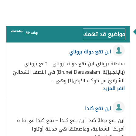
مواضيع قد تهمك
بواسطة
اين تقع دولة بروناي
سلطنة بروناي اين تقع دولة بروناي – تقع بروناي
(بالإنجليزيّة: Brunei Darussalam) في النصف الشماليّ
الشرقيّ من كوكب الأرض[1] وهي…
انقر للمزيد
اين تقع كندا
اين تقع دولة كندا اين تقع كندا – تقع كندا في قارة
أمريكا الشمالية، وعاصمتها هي مدينة أوتاوا