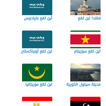
فنلندا اين تقع
أين تقع باربادوس
اين تقع سورينام
اين تقع أوزباكستان
مدينة سيئول الكورية
اين تقع موريتانيا