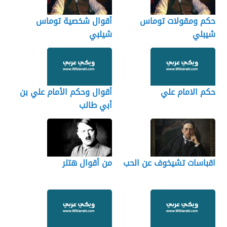
حكم ومقولات توماس
أقوال شخصية توماس
شيبلي
شيلبي
حكم الامام علي
أقوال وحكم الأمام علي بن
أبي طالب
اقباسات تشيخوف عن الحب
من أقوال هتلر