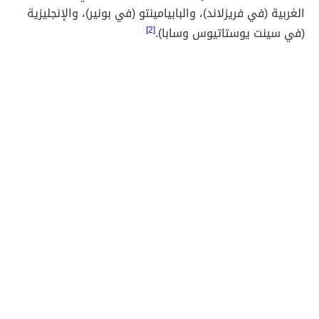
الغربية (في فريزلاند)، والبابيامينتو (في بونير)، والإنجليزية
(في سينت يوستاتيوس وسابا).
[2]