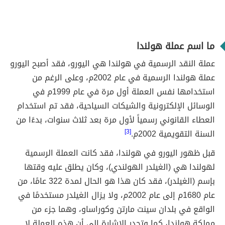
ما اسم عملة هولندا
عملة النقد الرسمية في هولندا هي اليورو، فقد أصبح اليورو
عملة هولندا الرسمية في عام 2002م، وعلى الرغم من
استخدامها نفس العملة أول مرة في عام 1999م في
الوسائل الإلكترونية والشيكات السياحية، فقد تم استخدام
العطاء القانوني رسمياً لأول مرة بعد ثلاث سنوات، بدءًا من
السنة التقويمية 2002م.
[3]
قبل ظهور اليورو في هولندا، فقد كانت العملة الرسمية
لهولندا هي (الغيلدر الهولندي)، وكان يطلق عليه وقتها
بإسم (الغيلدر)، فقد كان هذا هو الحال لمدة 322 عامًا، من
عام 1680م إلى عام 2002م، ولا يزال الغيلدر مستخدمًا في
الواقع في بلدان سينت مارتن وكوراساو، وهما جزء من
مملكة هولندا، كما وتجدر الإشارة إلى أن هذه العملة لا