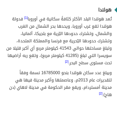
هولندا
تُعد هولندا البلد الأكثر كثافةً سكانية في أوروبا
[1]
فدولة
هولندا تقع غرب أوروبا، ويحدها بحر الشمال من الغرب
والشمال، وتشترك حدودها البّرية مع بلجيكا، ألمانيا،
وتشترك حدودها البّحرية مع فرنسا والمملكة المتحدة،
وتبلغ مساحتها حوالي 41543 كيلومتر مربع أي أكبر قليلا من
سويسرا التي تبلغ (41285 كيلومتر مربع)، وتقع ربه أراضيها
تحت مستوى سطح البحر.
[2]
ويبلغ عدد سكان هولندا بنحو 16785000 نسمة وفقاً
لتقديرات عام 2013م، وعاصمتها وأكبر مدينة فيها هي
مدينة أمستردام، ويقع مقر الحكومة في مدينة لاهاي (دن
هاج).
[2]