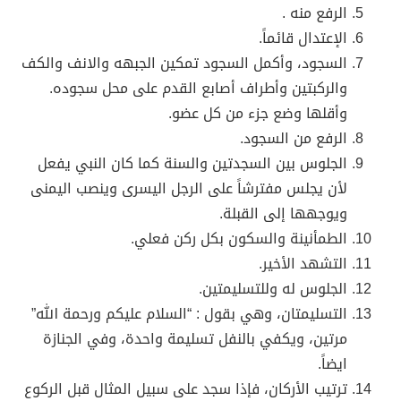
الرفع منه .
الإعتدال قائماً.
السجود، وأكمل السجود تمكين الجبهه والانف والكف
والركبتين وأطراف أصابع القدم على محل سجوده.
وأقلها وضع جزء من كل عضو.
الرفع من السجود.
الجلوس بين السجدتين والسنة كما كان النبي يفعل
لأن يجلس مفترشاً على الرجل اليسرى وينصب اليمنى
ويوجهها إلى القبلة.
الطمأنينة والسكون بكل ركن فعلي.
التشهد الأخير.
الجلوس له وللتسليمتين.
التسليمتان، وهي بقول : “السلام عليكم ورحمة الله”
مرتين، ويكفي بالنفل تسليمة واحدة، وفي الجنازة
ايضاً.
ترتيب الأركان، فإذا سجد على سبيل المثال قبل الركوع