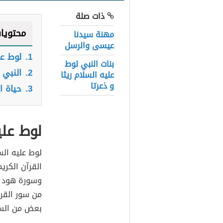
ذات صلة
محتويا
مهنة سيدنا
عيسى والرسل
1.
لوط عل
بنات النبي لوط
2.
النبي 
عليه السلام ريثا
و ذعرتا
3.
حياة ا
لوط علي
لوط عليه الس
القرآن الكر
وسورة هود و
من سور القر
بعض من السو