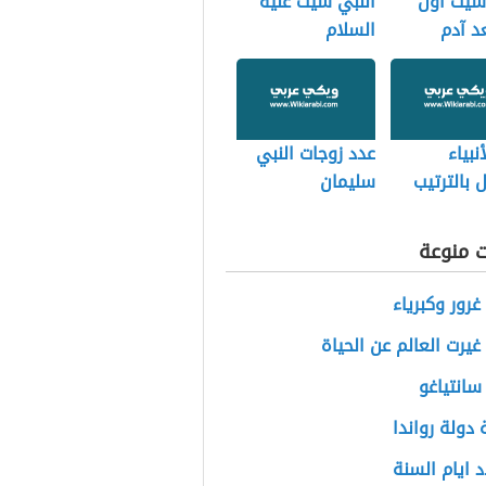
شيث أول
النبي شيث عليه
د آدم
السلام
نبياء
عدد زوجات النبي
 بالترتيب
سليمان
ت منوعة
 غرور وكبرياء
 غيرت العالم عن الحياة
سانتياغو
دولة رواندا
 ايام السنة