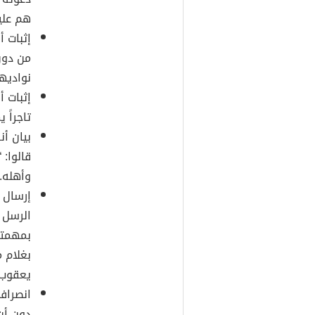
هم علي
إثبات 
من دون
نواديه
إثبات أ
تاجراً 
بيان أ
قالوا:
وأهله.
إرسال ا
الرسل م
بمهمته
بغلام 
يعقوب.
انصرافه
دون أن