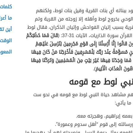
كلمات 
 ببناته أي بنات القرية وقيل بنات لوط، ولكنهم
ما أعر
لوحي بخروج لوط وأهله إلا زوجته من القرية وتم
قرية بسبب إتيان الفواحش وإتيان الذكران، فقال لوط
أين ت
آن سورة الذاريات، الآيات 31-37: (
قَالَ فَمَا خَطْبُكُمْ
الوقت
ونَ قَالُوا إِنَّا أُرْسِلْنَا إِلَى قَوْمٍ مُجْرِمِينَ لِنُرْسِلَ عَلَيْهِمْ
المعو
ٍ مُسَوَّمَةً عِنْدَ رَبِّكَ لِلْمُسْرِفِينَ فَأَخْرَجْنَا مَنْ كَانَ فِيهَا
 فَمَا وَجَدْنَا فِيهَا غَيْرَ بَيْتٍ مِنَ الْمُسْلِمِينَ وَتَرَكْنَا فِيهَا
خَافُونَ الْعَذَابَ الْأَلِيمَ
).
نبي لوط مع قومه
أهم مشاهد حياة النبي لوط مع قومه في نحو ست
ما يأتي:
 بعمه إبراهيم، وهجرته معه.
ورسالته إلى قوم “أهل سدوم وعمورة”.
لقومه بمثل دعوة الرسل، ونصيحته لهم أن يهجروا ما