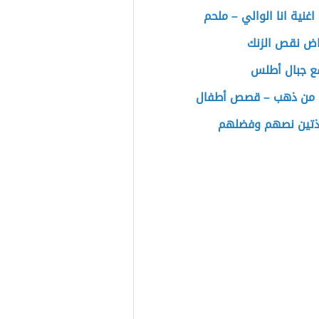
اغنية انا الوالي – ملحم
اض نقص الزنك
قع جبال أطلس
 من ذهب – قصص أطفال
ذتين نصهم وفضلهم