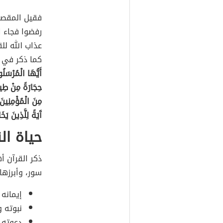
فقيل المقصود
رفضوا فجاء ا
عذاب الله لل
كما ذكر في القر
أَيُّهَا الْمُرْسَلُ
حِجَارَةً مِنْ طِين
مِنَ الْمُؤْمِنِينَ
آَيَةً لِلَّذِينَ يَ
حياة ال
ذكر القرآن 
سور، وأبرزها 
إيمانه
نبوته 
دعوته 