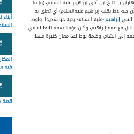
ران بن تارخ ابن أخي إبراهيم عليه‌ السلام، (وإنما
حبه لاط بقلب إبراهيم عليه‌السلام) أي تعلق به
أبناء ا
النبي
إبراهيم
-عليه‌ السلام- يحبه حبا شديدا، ولوط
السلام
ابل مع عمه إبراهيم، وكان مؤمنا بعمه تابعا له في
عه إلى الشام، وكلمة لوط لها معان كثيرة منها:
المكان
فيه سي
قصة ص