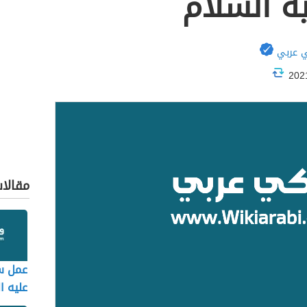
ه السلام
 عربي
مقالا
عمل س
عليه ا