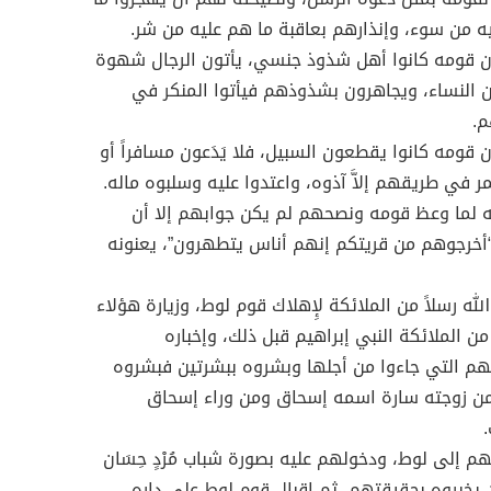
ه من سوء، وإنذارهم بعاقبة ما هم عليه من شر.
أن قومه كانوا أهل شذوذ جنسي، يأتون الرجال شهوة
 النساء، ويجاهرون بشذوذهم فيأتوا المنكر في
م.
ن قومه كانوا يقطعون السبيل، فلا يَدَعون مسافراً أو
يمر في طريقهم إلاَّ آذوه، واعتدوا عليه وسلبوه ماله.
نه لما وعظ قومه ونصحهم لم يكن جوابهم إلا أن
 “أخرجوهم من قريتكم إنهم أناس يتطهرون”، يعنونه
لله رسلاً من الملائكة لإِهلاك قوم لوط، وزيارة هؤلاء
ن الملائكة النبي إبراهيم قبل ذلك، وإخباره
م التي جاءوا من أجلها وبشروه ببشرتين فبشروه
من زوجته سارة اسمه إسحاق ومن وراء إسحاق
م إلى لوط، ودخولهم عليه بصورة شباب مُرْدٍ حِسَان
 يخبروه بحقيقتهم، ثم إقبال قوم لوط على داره