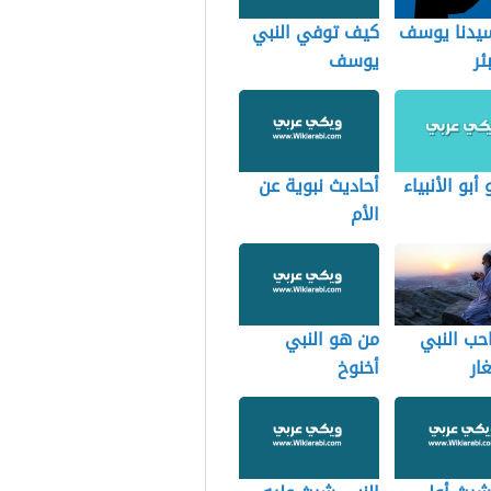
سيدنا يوسف
كيف توفي النبي
ئر
يوسف
أبو الأنبياء
أحاديث نبوية عن
الأم
حب النبي
من هو النبي
ار
أخنوخ