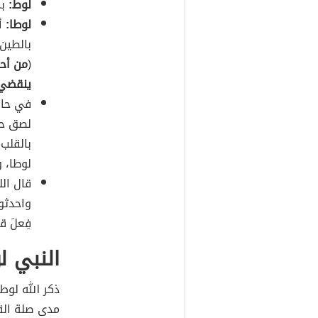
لوط:
بم
لوطا:
أي
بالطين
(
من أحب
ينقضي،
في حال
لصق حب
بالقلب
لوطا، و
قال الل
واحدثو
فِعلَ ق
النبي ل
ذكر الله لو
مدى صلة القر