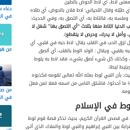
عنى لاط، أي لاط الحوض بالطين
دعاء 
 طيّنه وقال اللحياني: لاط فلان بالحوض، أي طلاه
في الب
 وملسه به، فالتاط به، أي التصق به، وفي الحديث:
 الدنيا التاط منها بثلاث “أي التصق بها” شغل لا
 وأمل لا يدرك، وحرص لا ينقطع
).
 لزق الحب في القلب يقال: لاط حبه في قلبي، أي
من هو 
ه بقلبي، ويقال : الولد الوط بالقلب، أي ألصق
، وكذلك كل شيء لَصقَ بشيء، فقد لاط به يلوط
يليط ليطا.
يث: بأن النبي لوط بعثه الله تعالى لقومه فكذبوه
ا ما أحدثوا، فاشتق الناس من اسمه فعلا لمن فعَلَ
من صا
ومه.
في الغ
وط في الإسلام
ط في قصص القرآن الكريم، بحيث تذكر قصة قوم لوط
ابة بين النبي إبراهيم والنبي لوط والملاك الذي أتى