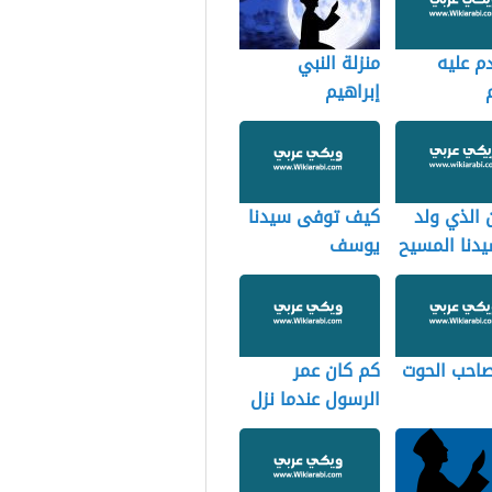
دم عليه
منزلة النبي
إبراهيم
 الذي ولد
كيف توفى سيدنا
دنا المسيح
يوسف
احب الحوت
كم كان عمر
الرسول عندما نزل
عليه الوحي