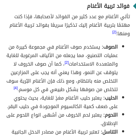
فوائد تربية الأغنام
تأتي الأغنام مع عدد كثير من الفوائد لأصحابها، فإذا كنت
مهتمًا بتربية الأغنام إليك تذكيرًا سريعًا بفوائد تربية الأغنام
ومنها:
[2]
الصوف:
يستخدم صوف الأغنام في مجموعة كبيرة من
عمليات التصنيع، مما يجعله من الألياف المرغوبة للغاية
والمتعددة الاستخدامات
[2]
، كما أن صوف الخروف لا
يتوقف عن النمو، وهذا يعني أنه يجب على المزارعين
التخلص منه بانتظام، ومع ذلك فإن الأغنام البّرية سوف
تتخلص من صوفها بشكل طبيعي في كل موسم.
[4]
الحليب:
يعتبر حليب الأغنام مغذٍ للغاية، بحيث يحتوي
على ضعف كمية الكالسيوم الموجودة في حليب البقر.
اللحوم:
يعتبر لحم الخروف من أشهى انواع اللحوم على
الإطلاق.
التناسل:
تعتبر تربية الأغنام من مصادر الدخل الجانبية