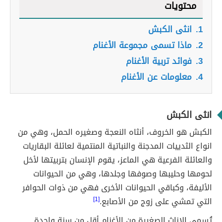
محتويات
1.
انثى الكبش
2.
ماذا تسمى مجموعة الأغنام
3.
فوائد تربية الأغنام
4.
معلومات عن الأغنام
انثى الكبش
الكبش هو الخروف، أنثاه النعجة وصغيره الحمل، وهي من
انواع الثدييات المدجنة والنباتية المنتمية لعائلة البقاريات
والعائلة الفرعية هي الماعز، يقوم الإنسان بتربيتها لأخل
لحومها وحليبها وصوفها وجلدها، وهي من الحيوانات
الأليفة، وكباقي الحيوانات الأخرى فهي من ذوات الحوافر
التي تمشي على زوج من الأصابع.
[1]
تُسمى الإناث الصغيرة من الأغنام أقل من سنة واحدة