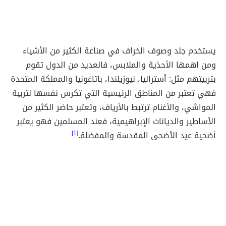
يستخدم جلد وصوف الخراف في صناعة الكثير من الأشياء
ومن اهمها الأحذية والملابس، فالعديد من الدول تقوم
بتربيتهم مثل: أستراليا، نيوزيلندا، باتاغونيا والمملكة المتحدة
فهي تعتبر من المناطق الرئيسية التي تكرس نفسها لتربية
المواشي، والأغنام ترتبط بالأرياف، وتعتبر حاضر الكثير من
الأساطير والديانات الإبراهيمية، فعند المسلمين فهو يعتبر
أضحية عيد الأضحى المقدسة والمفضلة.
[1]