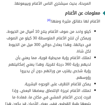
المربحة، بحيث سيشتري الناس الأغنام ويبيعونها.
معلومات عن الأغنام
الأغنام لها حقائق مثيرة ومنها:
[4]
كيلو واحد من صوف الأغنام ينتج 10 أميال من الخيوط،
ويمكن أن تنتج الأغنام المتوسطة 30 كيلو من الصوف
في حياتها، وهذا يعادل حوالي 300 ميل من الخيوط
لكل شاة.
تمتلك الأغنام رؤية محيطية قوية، مما يعني بأن
لديهم رؤية 360 درجة تقريبًا، وهذا يعني إمكانيتهم
رؤية شخص يقترب من ورائهم دون أن يديروا
رؤوسهم.
يمكن للأغنام التعّرف على الوجوه البشرية.
تمتلك الأغنام غريزة الإلتصاق ببعضها البعض، وإذا
قررت إحدى الأغنام المشي في مكان ما، فعادة ما
يتبعها بقية القطيع، ففي بعض الأحيان قد يكون هذا