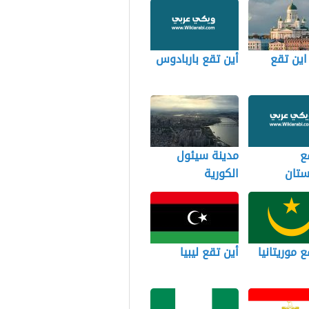
 اين تقع
أين تقع باربادوس
ع
مدينة سيئول
ستان
الكورية
ع موريتانيا
أين تقع ليبيا