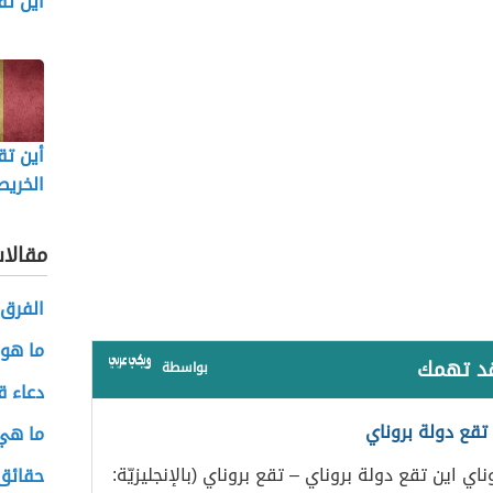
أين تق
أين تق
الخريط
مقالا
الفرق 
ما هو 
قد تهمك
بواسطة
دعاء ق
 تقع دولة بروناي
ما هي 
اي اين تقع دولة بروناي – تقع بروناي (بالإنجليزيّة:
حقائق 