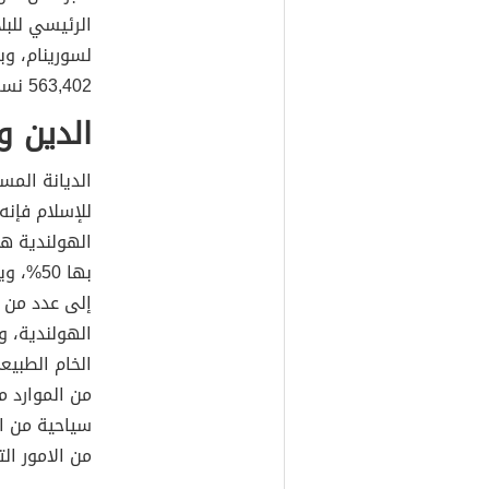
الرئيسي للبل
563,402 نسمة.
الدين و
الديانة المسي
الهولندية ه
بها 50
إلى عدد من ا
الهولندية، و
الخام الطبيع
من الموارد م
سياحية من ا
من الامور الت