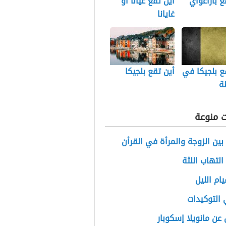
ع باراغواي
أين تقع غيانا أو
غايانا
ع بلجيكا في
أين تقع بلجيكا
ة
ت منوعة
بين الزوجة والمرأة في القرأن
التهاب اللثة
يام الليل
التوكيدات
عن مانويلا إسكوبار