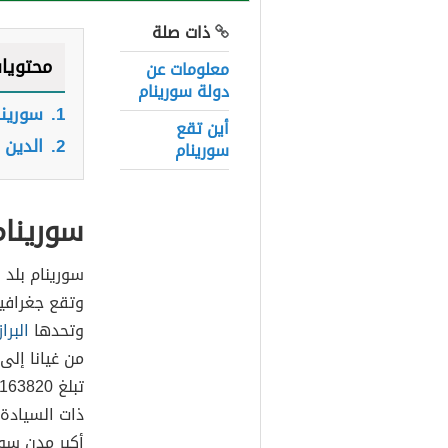
ذات صلة
محتويا
معلومات عن
دولة سورينام
1.
سورينا
أين تقع
2.
الدين 
سورينام
سورينام
سورينام بلد 
وتقع جغرافي
وتحدها
البرا
من غيانا إل
ذات السيادة 
أكبر مدن سور