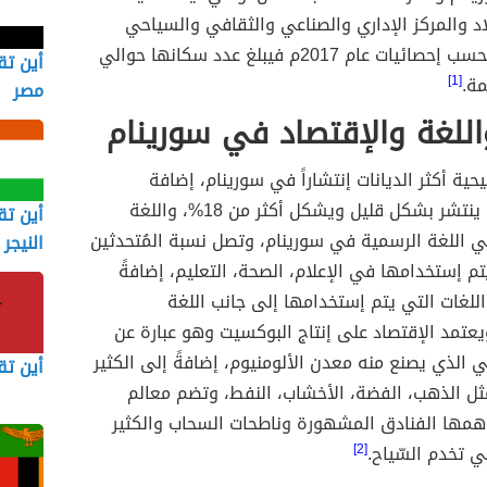
اد والمركز الإداري والصناعي والثقافي والسياحي
لسورينام، وبحسب إحصائيات عام 2017م فيبلغ عدد سكانها حوالي
أين ت
[1]
مصر
اللغة والإقتصاد في سورينام
حية أكثر الديانات إنتشاراً في سورينام، إضافة
للإسلام فإنه ينتشر بشكل قليل ويشكل أكثر من 18%، واللغة
أين تق
ي اللغة الرسمية في سورينام، وتصل نسبة المُتحدثين
النيجر
%، ويتم إستخدامها في الإعلام، الصحة، التعليم، إضافةً
للغات التي يتم إستخدامها إلى جانب اللغة
يعتمد الإقتصاد على إنتاج البوكسيت وهو عبارة عن
ي الذي يصنع منه معدن الألومنيوم، إضافةً إلى الكثير
أين تق
ثل الذهب، الفضة، الأخشاب، النفط، وتضم معالم
همها الفنادق المشهورة وناطحات السحاب والكثير
ي تخدم السّياح.
[2]