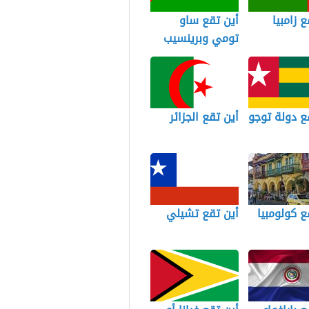
ع زامبيا
أين تقع ساو
تومي وبرينسيب
ع دولة توجو
أين تقع الجزائر
ع كولومبيا
أين تقع تشيلي