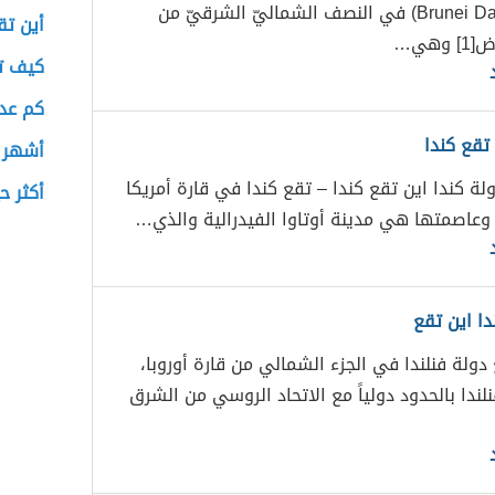
Brunei Darussalam) في النصف الشماليّ الشرقيّ من
أين تق
وهي…
كيف تل
كم عدد
تقع كندا
أشهر أ
لة كندا اين تقع كندا – تقع كندا في قارة أمريكا
أكثر 
 وعاصمتها هي مدينة أوتاوا الفيدرالية والذي…
دا اين تقع
 دولة فنلندا في الجزء الشمالي من قارة أوروبا،
ندا بالحدود دولياً مع الاتحاد الروسي من الشرق