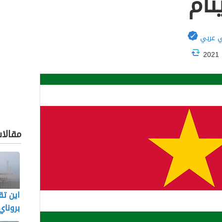
نام
 عربي
مقالا
اين تق
بروناي