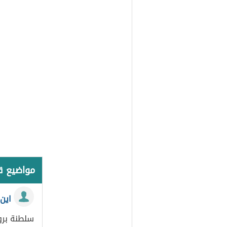
مواضيع 
اين
سلطنة برون