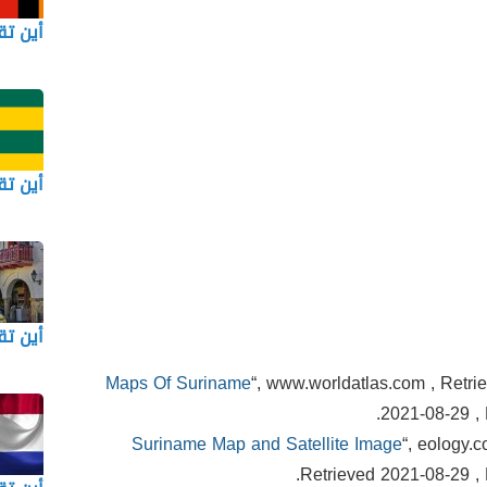
أين تق
أين تق
أين تق
Maps Of Suriname
“, www.worldatlas.com , Retri
2021-08-29 , 
Suriname Map and Satellite Image
“, eology.c
Retrieved 2021-08-29 , 