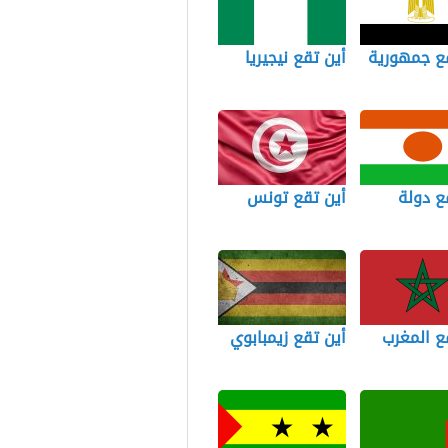
قع جمهورية
أين تقع نيجيريا
ع دولة
أين تقع تونس
ع المغرب
أين تقع زيمبابوي