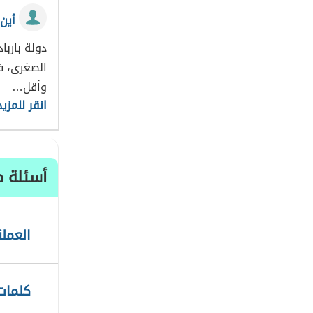
أين
دولة بارب
الصغرى، ف
وأقل…
انقر للمزيد
أسئلة ط
العمل
كلمات