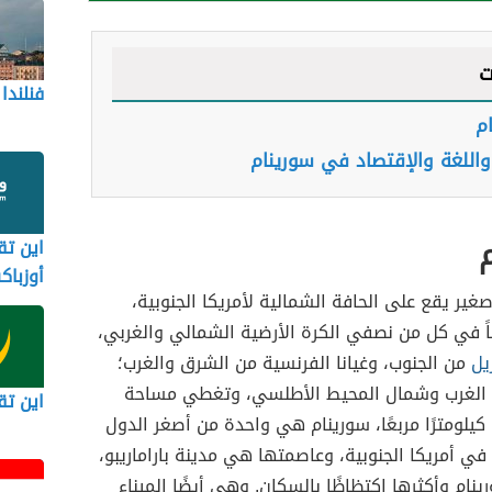
ت
فنلندا
م
واللغة والإقتصاد في سورينام
اين تق
أوزباك
صغير يقع على الحافة الشمالية لأمريكا الجنوبية،
اً في كل من نصفي الكرة الأرضية الشمالي والغربي،
زيل
من الجنوب، وغيانا الفرنسية من الشرق والغرب؛
ى الغرب وشمال المحيط الأطلسي، وتغطي مساحة
اين تق
تبلغ 163820 كيلومترًا مربعًا، سورينام هي واحدة من أصغر الدول
في أمريكا الجنوبية، وعاصمتها هي مدينة باراماريبو،
ينام وأكثرها اكتظاظًا بالسكان. وهي أيضًا الميناء