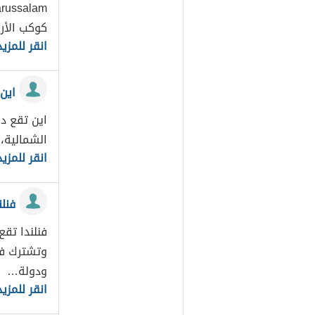
كوكب الأرض[1] 
انقر للمزيد
اين 
اين تقع دو
الشمالية،
انقر للمزيد
فنلن
فنلندا تقع
وتشترك فنل
ودولة…
انقر للمزيد