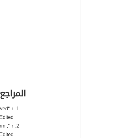
المراجع
eved
↑ “
Edited.
om ,
↑ “
Edited.