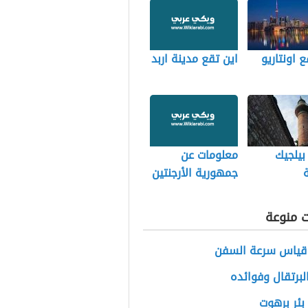
ع اونتاريو
اين تقع مدينة اربد
بيلجيك
معلومات عن
ة
جمهورية الأرجنتين
ت منوعة
قياس سرعة السفن
البرتقال وفوائده
بئر برهوت