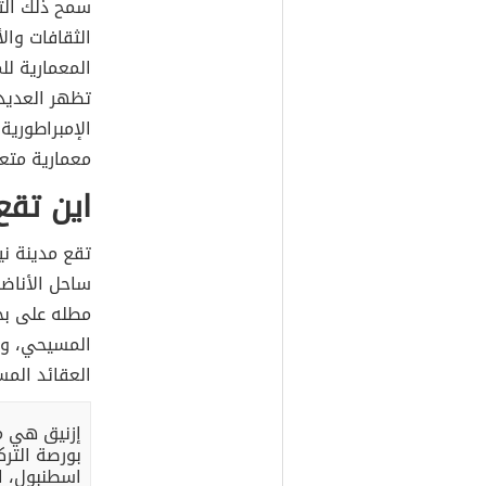
سمح ذلك التن
الثقافات وال
المعمارية لل
تظهر العديد 
الإمبراطورية 
معمارية متع
اين تقع
تقع مدينة ني
ساحل الأناضو
مطله على بح
المسيحي، وذ
العقائد المس
إزنيق هي م
بورصة الترك
اسطنبول، 