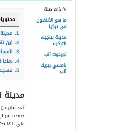
ذات صلة
محتويا
ما هو الأناضول
في تركيا
1.
مدينة 
مدينة بيلجيك
2.
اين تق
التركية
3.
المساف
تورغوت ألب
4.
بماذا 
بامسي بيريك
5.
مسجد آ
ألب
مدينة ن
تُعد نيقية (إ
صمدت عبر الإم
على أنها تحت