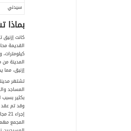
سيدني
بماذا ت
كانت إزنيق 
القديمة محا
كيلومترات، و
المدينة من 
إزنيق، مما ي
تشتهر مدينة 
المساجد والق
بكثير بسبب 
إجراء
المجمع مهم ج
المسيحيين ن