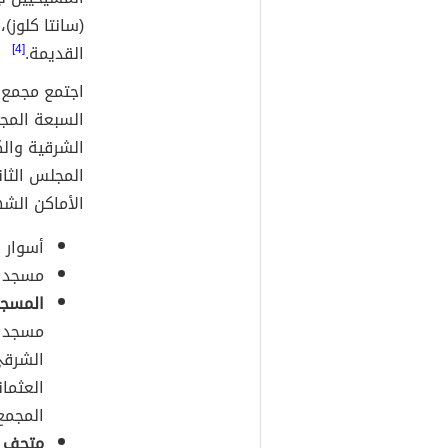
(سانتا كلوز)
القديمة.
[4]
السبعة المج
الشرقية والك
المجلس الثان
الأماكن الش
أسوار ا
مسجد آ
المسجد
مسجد م
الشرقي
المجمع
متحف إ