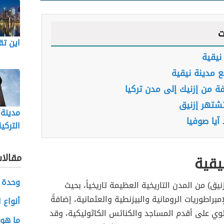
ت
اين تق
نيقية
ع مدينة نيقية
ة من إزنيك إلى مدن تركيا
تشتهر إزنيق
مدينة 
يا صوفيا
التركي
مقالا
يقية
وحدة 
زنيق) من المدن التاريخية العظيمة تاريخياً، بحيث
براطوريات الرومانية والبيزنطية والعثمانية، إضافةً
أنواع 
وي على أقدم المساجد والكنائس الكاثوليكية، وقد
ما هو 