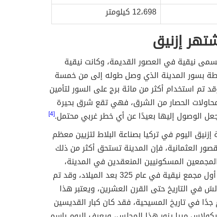
12،698 كيلومتر
شتهر إزنيق
تسمى نيقية في العصور القديمة، وكانت نيقية
طة بسور المدينة الذي وصل طوله إلى من خمسة
قد تم استخدام أكثر من مائة برج على السور لتأمين
محاولات الحصار من الشرق، فهي تقع شرق بحيرة
جعل الوصول إليها بعيدًا عن أي خطر غربي محتمل.
[4]
إزنيق اليوم في تركيا بصناعة البلاط لتزيين معظم
صور العثمانية، فإن المدينة تستحق أكثر من ذلك
المجمعين المسكونيين المنعقدين في المدينة،
وقد تم عقد أول مجمع نيقية في عام 325 بعد الميلاد، وقد تم
 21 مجالسً في التاريخ حتى القرن العشرين، ويعتبر هذا
دًا في تاريخ المسيحية، فقد كان كبار القديسين
يكولاس ميرا يزور هذا المجلس، ويعرف اليوم بإسم