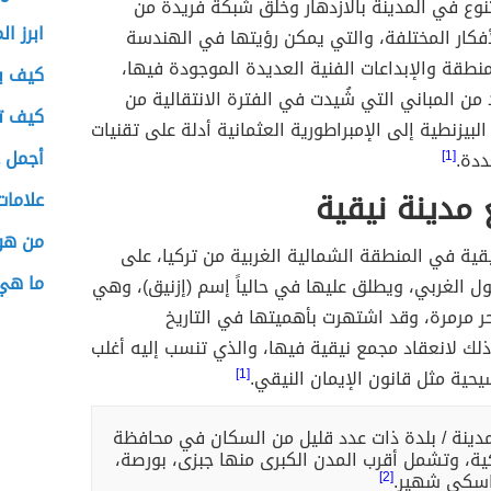
وع في المدينة بالازدهار وخلق شبكة فريدة من
ابرز ا
أفكار المختلفة، والتي يمكن رؤيتها في الهندسة
منطقة والإبداعات الفنية العديدة الموجودة فيها،
كيف ي
من المباني التي شُيدت في الفترة الانتقالية من
كيف ت
البيزنطية إلى الإمبراطورية العثمانية أدلة على تقنيات
أجمل ع
ددة.
[1]
 مدينة نيقية
علاما
من هو
قية في المنطقة الشمالية الغربية من تركيا، على
ما هي 
ل الغربي، ويطلق عليها في حالياً إسم (إزنيق)، وهي
ر مرمرة، وقد اشتهرت بأهميتها في التاريخ
لك لانعقاد مجمع نيقية فيها، والذي تنسب إليه أغلب
يحية مثل قانون الإيمان النيقي.
[1]
دينة / بلدة ذات عدد قليل من السكان في محافظة
ية، وتشمل أقرب المدن الكبرى منها جبزى، بورصة،
اسكي شهير.
[2]