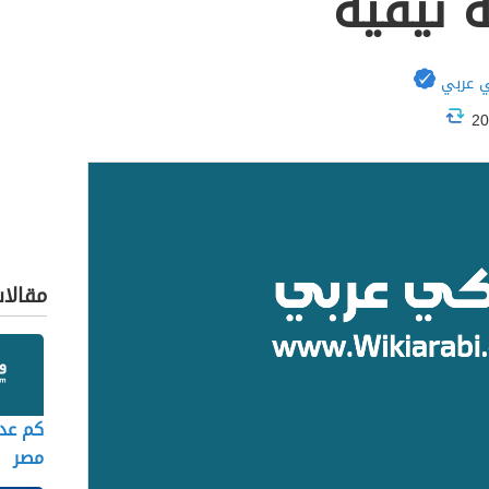
 نيقية
 عربي
مقالا
كم عد
مصر