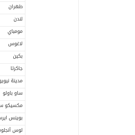
طهران
لندن
مومباي
لاغوس
بكين
جاكرتا
مدينة نيويو
ساو باولو
مكسيكو س
بوينس اير
لوس أنجلو