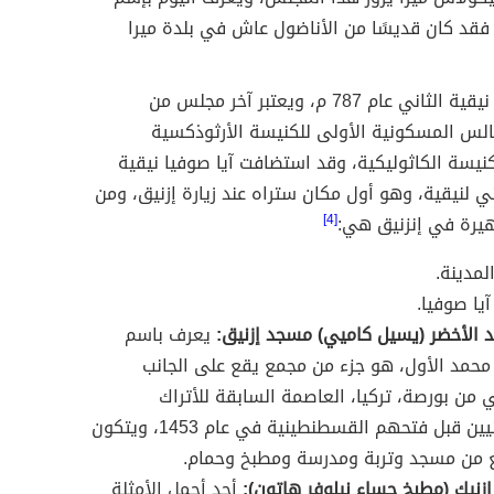
، فقد كان قديسًا من الأناضول عاش في بلدة ميرا
اجتمع مجمع نيقية الثاني عام 787 م، ويعتبر آخر مجلس من
الس المسكونية الأولى للكنيسة الأرثوذكسية
نيسة الكاثوليكية، وقد استضافت آيا صوفيا نيقية
ي لنيقية، وهو أول مكان ستراه عند زيارة إزنيق، ومن
هيرة في إنزنيق هي:
[4]
لمدينة.
يا صوفيا.
 الأخضر (يسيل كاميي) مسجد إزنيق:
يعرف باسم
حمد الأول، هو جزء من مجمع يقع على الجانب
 من بورصة، تركيا، العاصمة السابقة للأتراك
العثمانيين قبل فتحهم القسطنطينية في عام 1453، ويتكون
 من مسجد وتربة ومدرسة ومطبخ وحمام.
زنيك (مطبخ حساء نيلوفر هاتون):
أحد أجمل الأمثلة