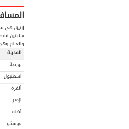
المسافة
إزنيق هي مد
ساعتين فقط،
والعالم وهي
المدينة
بورصة
اسطنبول
أنقرة
ازمير
أضنة
موسكو