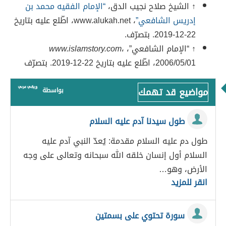
↑ الشيخ صلاح نجيب الدق،
“الإمام الفقيه محمد بن
إدريس الشافعي”
، www.alukah.net، اطّلع عليه بتاريخ
22-12-2019. بتصرّف.
↑ “الإمام الشافعي”،
،
www.islamstory.com
2006/05/01، اطّلع عليه بتاريخ 22-12-2019. بتصرّف
مواضيع قد تهمك
بواسطة
طول سيدنا آدم عليه السلام
طول دم عليه السلام مقدمة: يُعدّ النبي آدم عليه
السلام أول إنسان خلقه الله سبحانه وتعالى على وجه
الأرض، وهو…
انقر للمزيد
سورة تحتوي على بسمتين