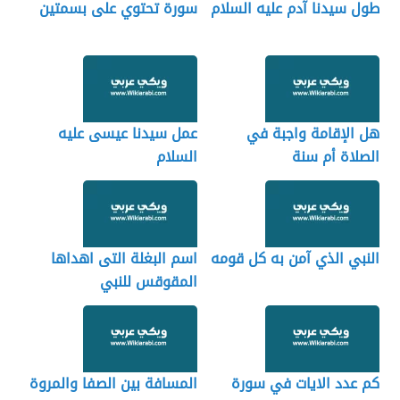
طول سيدنا آدم عليه السلام
سورة تحتوي على بسمتين
هل الإقامة واجبة في
عمل سيدنا عيسى عليه
الصلاة أم سنة
السلام
النبي الذي آمن به كل قومه
اسم البغلة التى اهداها
المقوقس للنبي
كم عدد الايات في سورة
المسافة بين الصفا والمروة