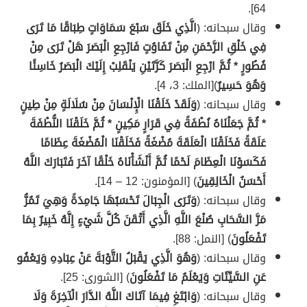
64].
وقال سبحانه: ﴿
الَّذِي خَلَقَ سَبْعَ سَمَاوَاتٍ طِبَاقًا مَا تَرَى
فِي خَلْقِ الرَّحْمَنِ مِنْ تَفَاوُتٍ فَارْجِعِ الْبَصَرَ هَلْ تَرَى مِنْ
فُطُورٍ * ثُمَّ ارْجِعِ الْبَصَرَ كَرَّتَيْنِ يَنْقَلِبْ إِلَيْكَ الْبَصَرُ خَاسِئًا
وَهُوَ حَسِيرٌ
)[الملك: 3، 4].
وقال سبحانه: (
وَلَقَدْ خَلَقْنَا الْإِنْسَانَ مِنْ سُلَالَةٍ مِنْ طِينٍ
* ثُمَّ جَعَلْنَاهُ نُطْفَةً فِي قَرَارٍ مَكِينٍ * ثُمَّ خَلَقْنَا النُّطْفَةَ
عَلَقَةً فَخَلَقْنَا الْعَلَقَةَ مُضْغَةً فَخَلَقْنَا الْمُضْغَةَ عِظَامًا
فَكَسَوْنَا الْعِظَامَ لَحْمًا ثُمَّ أَنْشَأْنَاهُ خَلْقًا آخَرَ فَتَبَارَكَ اللَّهُ
أَحْسَنُ الْخَالِقِينَ
) [المؤمنون: 12 – 14].
وقال سبحانه: (
وَتَرَى الْجِبَالَ تَحْسَبُهَا جَامِدَةً وَهِيَ تَمُرُّ
مَرَّ السَّحَابِ صُنْعَ اللَّهِ الَّذِي أَتْقَنَ كُلَّ شَيْءٍ إِنَّهُ خَبِيرٌ بِمَا
تَفْعَلُونَ
) [النمل: 88].
وقال سبحانه: (
وَهُوَ الَّذِي يَقْبَلُ التَّوْبَةَ عَنْ عِبَادِهِ وَيَعْفُو
عَنِ السَّيِّئَاتِ وَيَعْلَمُ مَا تَفْعَلُونَ
) [الشورى: 25].
وقال سبحانه: (
وَابْتَغِ فِيمَا آتَاكَ اللَّهُ الدَّارَ الْآخِرَةَ وَلَا