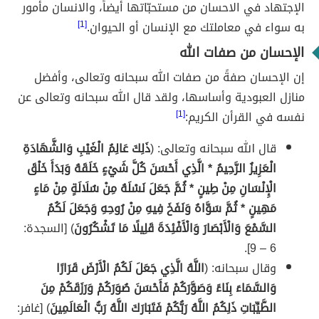
الإجتهاد في الاحسان من مستحبّاتها أيضاً، والانسان مأمور
به سواء في معاملتك مع الإنسان أو الحيوان.
[1]
الإحسان من صفات الله
إن الإحسان صفةً من صفات الله سبحانه وتعالى، وأفضل
منازل العبودية وأساسها، ولقد قال الله سبحانه وتعالى عن
نفسه في القرأن الكريم:
[1]
قال الله سبحانه وتعالى: (
ذَلِكَ عَالِمُ الْغَيْبِ وَالشَّهَادَةِ
الْعَزِيزُ الرَّحِيمُ * الَّذِي أَحْسَنَ كُلَّ شَيْءٍ خَلَقَهُ وَبَدَأَ خَلْقَ
الْإِنْسَانِ مِنْ طِينٍ * ثُمَّ جَعَلَ نَسْلَهُ مِنْ سُلَالَةٍ مِنْ مَاءٍ
مَهِينٍ * ثُمَّ سَوَّاهُ وَنَفَخَ فِيهِ مِنْ رُوحِهِ وَجَعَلَ لَكُمُ
السَّمْعَ وَالْأَبْصَارَ وَالْأَفْئِدَةَ قَلِيلًا مَا تَشْكُرُونَ
) [السجدة:
6 – 9].
وقال سبحانه: (
اللَّهُ الَّذِي جَعَلَ لَكُمُ الْأَرْضَ قَرَارًا
وَالسَّمَاءَ بِنَاءً وَصَوَّرَكُمْ فَأَحْسَنَ صُوَرَكُمْ وَرَزَقَكُمْ مِنَ
الطَّيِّبَاتِ ذَلِكُمُ اللَّهُ رَبُّكُمْ فَتَبَارَكَ اللَّهُ رَبُّ الْعَالَمِينَ
) [غافر: