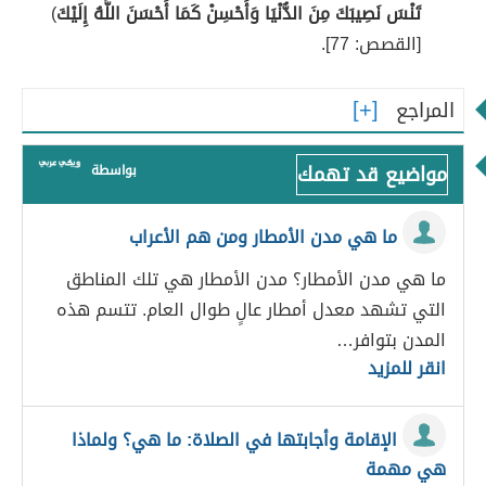
تَنْسَ نَصِيبَكَ مِنَ الدُّنْيَا وَأَحْسِنْ كَمَا أَحْسَنَ اللَّهُ إِلَيْكَ
)
[القصص: 77].
المراجع
مواضيع قد تهمك
بواسطة
ما هي مدن الأمطار ومن هم الأعراب
ما هي مدن الأمطار؟ مدن الأمطار هي تلك المناطق
التي تشهد معدل أمطار عالٍ طوال العام. تتسم هذه
المدن بتوافر…
انقر للمزيد
الإقامة وأجابتها في الصلاة: ما هي؟ ولماذا
هي مهمة