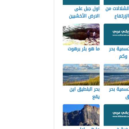
لشلالات من
اول جبل على
لإرتفاع
الارض الأخشبين
ب
سمية بحر
ما هو بئر برهوت
 وكم
ه
سمية بحر
بحر البلطيق اين
ق
يقع