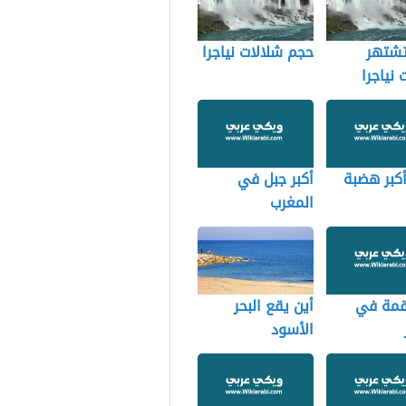
تشتهر
حجم شلالات نياجرا
 نياجرا
أكبر هضبة
أكبر جبل في
المغرب
قمة في
أين يقع البحر
الأسود