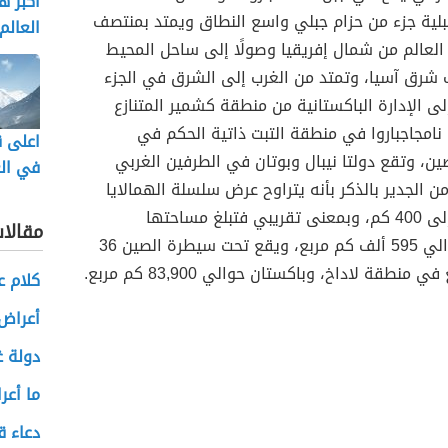
أكبر 
بلية جزء من حزام جبلي واسع النطاق ويمتد بمنتصف
العالم
العالم من شمال إفريقيا وصولًا إلى ساحل المحيط
 شرق آسيا، وتمتد من الغرب إلى الشرق في الجزء
ى الإدارة الباكستانية من منطقة كشمير المتنازع
نامجاجباروا في منطقة التبت ذاتية الحكم في
اعلى ق
ن، وتقع دولتا نيبال وبوتان في الطرفين الغربي
في الع
 الجدير بالذكر بأنه يتراوح عرض سلسلة الهمالايا
حوالي 200 إلى 400 كم، وبمعنى تقريبي فتبلغ مساحتها
مقالا
الإجمالية حوالي 595 ألف كم مربع، ويقع تحت سيطرة الصين 36
منطقة لاداخ، وباكستان حوالي 83,900 كم مربع.
كلام ع
أعراض 
دولة غي
ما أعر
دعاء ق