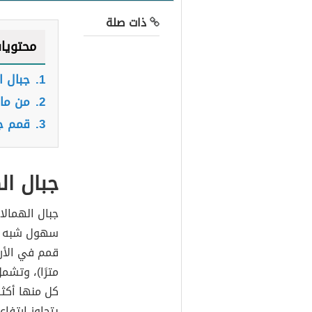
ذات صلة
محتويا
1.
جبال ا
2.
من ماذ
3.
قمم جب
جبال ال
جبال الهمال
سهول شبه ال
قمم في الأر
مترًا)، وتشم