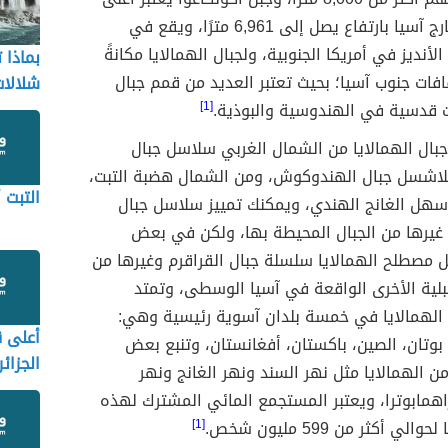
قمة جبلية خارج آسيا بارتفاع يصل إلى 6,961 مترًا، ويقع في
أنديز في أمريكا الجنوبية، ولجبال الهمالايا مكانةً
بماذا 
ات جنوب آسيا؛ بحيث تعتبر العديد من قمم جبال
شلالات
ت قدسية في الهندوسية والبوذية.
[1]
بال الهمالايا من الشمال الغربي سلاسل جبال
لاشسل جبال الهندوكوش، ومن الشمال هضبة التبت،
التبت 
سهل الغانج الهندي، ويمكنك تمييز سلاسل جبال
 غيرها من الجبال المحيطة بها، ولكن في بعض
 مصطلح الهمالايا سلسلة جبال القراقرم وغيرها من
بلية الأخرى الواقعة في آسيا الوسطى، وتمتد
الهمالايا في خمسة بلدان آسوية رئيسية وهي:
أعلى 
، بوتان، الصين، باكستان، أفغانستان، وتنبع بعض
الجزائر
 من الهمالايا مثل نهر السند ونهر الغانج ونهر
اهمابوترا، ويعتبر المستجمع المائي المشترك لهذه
لي أكثر من 599 مليون شخص.
[1]