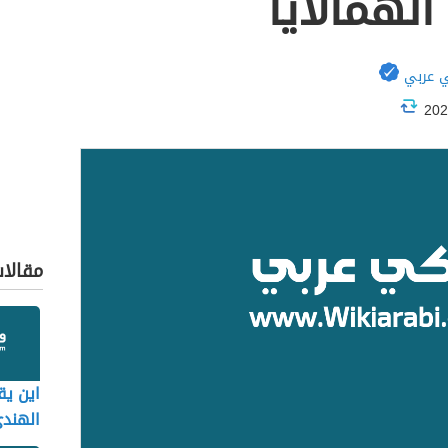
الهمالايا
 عربي
مقالا
اين يق
الهند