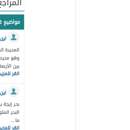
المراجع
مواضيع 
اين
وهو محيط 
بين الأربع
انقر للمزيد
اين 
البحر المت
ما…
انقر للمزيد