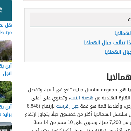
ت
هل بحر
مرتبط 
لهمالايا
الاسود
ا تتألف جبال الهملايا
ال الهملايا
أين يق
انجل
همالايا
ايا هي مجموعة سلاسل جبلية تقع في آسيا، وتفصل
قارة الهندية عن
هضبة التبت
، وتحتوي على أعلى
ض، وأعلاها قمة هو قمة
جبل إفرست
بإرتفاع (8,848
أين يق
ل سلاسل الهمالايا أكثر من خمسون جبلًا يتجاوز ارتفاع
برايد 
كل منها أكثر من 7,200 مترًا، وتحوي على 10 قمم من 14 قمة
يتجاوز إرتفاعهم أكثر من 8,000 مترًا، وجبل أكونكاغوا يعتبر أعلى