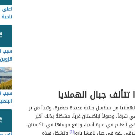
اعلى ا
ناحية ا
بالترتي
سبب ت
قزوين
مساحت
 تتألف جبال الهملايا
سبب ت
البلطي
لهملايا من سلاسل جبلية عديدة صغيرة، وتبدأ من بر
 شرقاً، وصولاً لباكستان غرباً، مشكلةً بذلك أكبر
ي العالم في قارة آسيا، ويقع مرساها في باكستان،
رقي يقع في جبل نامشا باروا
[2]
وتشكل هذه