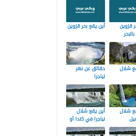
 قزوين
أين يقع بحر قزوين
بالبحر
ع شلال
حقائق عن نهر
نياجرا
ع شلال
أين يقع شلال
فيل
نياجرا في كندا أو
أمريكا