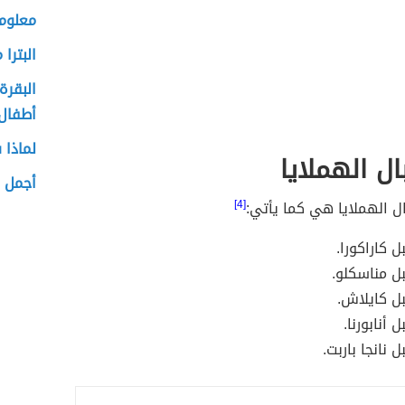
معلوما
البترا
البقرة
أطفال
لماذا 
ل الهملايا
أجمل ا
ل الهملايا هي كما يأتي:
[4]
 كاراكورا.
ل مناسكلو.
ل كايلاش.
 أنابورنا.
 نانجا باربت.