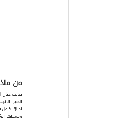
من ماذا
تتألف جبال ا
الصين الرئيسي
نطاق كامل ف
ومرساها الش