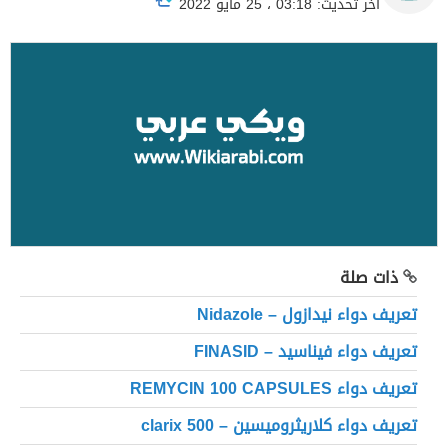
آخر تحديث: 03:18 ، 25 مايو 2022
ذات صلة
تعريف دواء نيدازول – Nidazole
تعريف دواء فيناسيد – FINASID
تعريف دواء REMYCIN 100 CAPSULES
تعريف دواء كلاريثروميسين – clarix 500