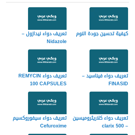
كيفية تحسين جودة النوم
تعريف دواء نيدازول –
Nidazole
تعريف دواء فيناسيد –
تعريف دواء REMYCIN
100 CAPSULES
FINASID
تعريف دواء كلاريثروميسين
تعريف دواء سيفوروكسيم
Cefuroxime
– clarix 500