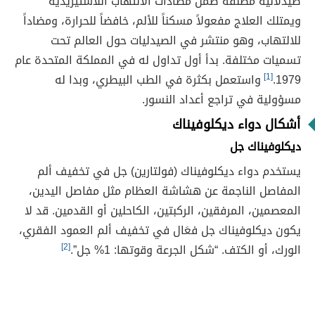
صيدلانية مصنفة ضمن مضادات الالتهاب اللاستيريدية
ويمتلك العلاج مفعولاً مسكناً للألم، خافضاً للحرارة، ومضاداً
للالتهاب، وهو منتشر في الصيدليات حول العالم تحت
تسميات مختلفة. بدأ أول تداول له في المملكة المتحدة عام
1979.
[1]
واستعمل بكثرة في الطب البيطري، وبدا له
مسؤولية في تراجع أعداد النسور.
أشكال
دواء ديكلوفيناك
ديكلوفيناك جل
يستخدم دواء ديكلوفيناك (فولتارين) جل في تخفيف ألم
المفاصل الناجمة عن هشاشة العظام مثل مفاصل اليدين،
المعصمين، المرفقين، الركبتين، الكاحلين أو القدمين. قد لا
يكون ديكلوفيناك جل فعَال في تخفيف ألم العمود الفقري،
الورك، أو الكتف. “شكل الجرعة وقوتها: 1% جل”.
[2]