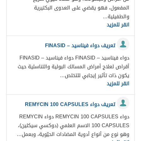
المفعول، فهو يقضي على العدوى البكتيرية
والطفيلية…
انقر للمزيد
تعريف دواء فيناسيد – FINASID
دواء فيناسيد – FINASID دواء فيناسيد – FINASID
أقراص لعلاج أمراض المسالك البولية والتناسلية حيث
يكون ذات تأثير إيجابي للتخلص…
انقر للمزيد
تعريف دواء REMYCIN 100 CAPSULES
دواء REMYCIN 100 CAPSULES دواء REMYCIN
100 CAPSULES الاسم العلمي (دوكسي سيكلين)،
وهو نوع من أنواع أدوية المضادات الحيّوية، وبعمل…