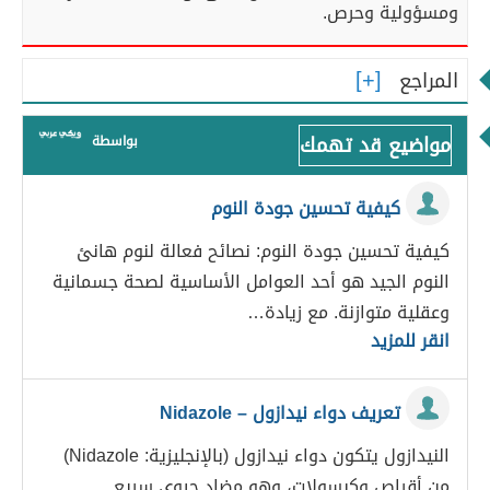
ومسؤولية وحرص.
المراجع
مواضيع قد تهمك
بواسطة
كيفية تحسين جودة النوم
كيفية تحسين جودة النوم: نصائح فعالة لنوم هانئ
النوم الجيد هو أحد العوامل الأساسية لصحة جسمانية
وعقلية متوازنة. مع زيادة…
انقر للمزيد
تعريف دواء نيدازول – Nidazole
النيدازول يتكون دواء نيدازول (بالإنجليزية: Nidazole)
من أقراص وكبسولات، وهو مضاد حيوي سريع