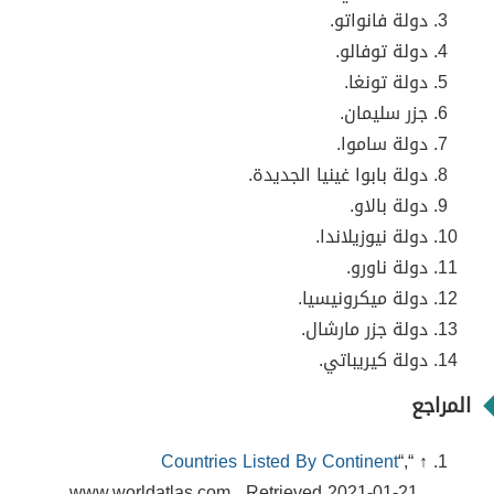
دولة فانواتو.
دولة توفالو.
دولة تونغا.
جزر سليمان.
دولة ساموا.
دولة بابوا غينيا الجديدة.
دولة بالاو.
دولة نيوزيلاندا.
دولة ناورو.
دولة ميكرونيسيا.
دولة جزر مارشال.
دولة كيريباتي.
المراجع
Countries Listed By Continent
“,
↑ “
www.worldatlas.com , Retrieved 2021-01-21 ,