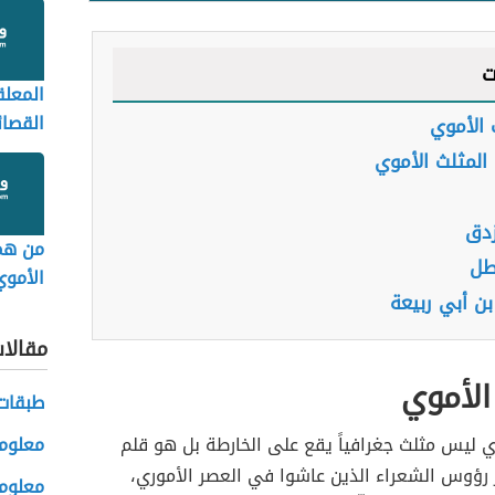
ت
المعلق
القصائ
 الأموي
وشعرا
المثلث الأموي
زدق
من هم
طل
الأموي
بن أبي ربيعة
مقالا
الأموي
طبقات
ي ليس مثلث جغرافياً يقع على الخارطة بل هو قلم
معلوما
رؤوس الشعراء الذين عاشوا في العصر الأموري،
معلوما