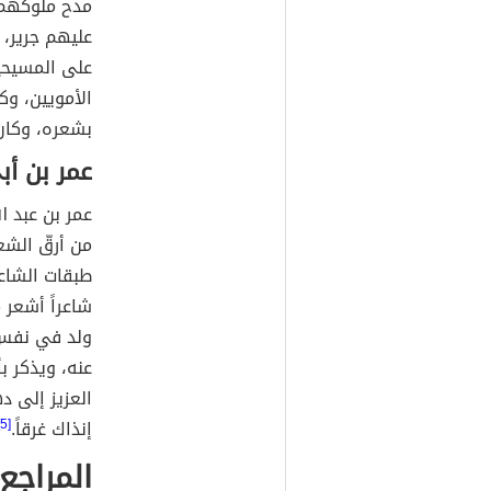
مدح ملوكهم،
عليهم جرير، 
على المسيحي
الأمويين، وك
بشعره، وكان
عمر بن أب
عمر بن عبد ا
من أرقّ الشع
طبقات الشاعر
شاعراً أشعر 
ولد في نفس 
عنه، ويذكر ب
العزيز إلى د
إنذاك غرقاً.
[5]
المراجع