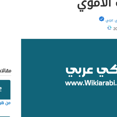
 الأموي
 عربي
مقالا
من هو