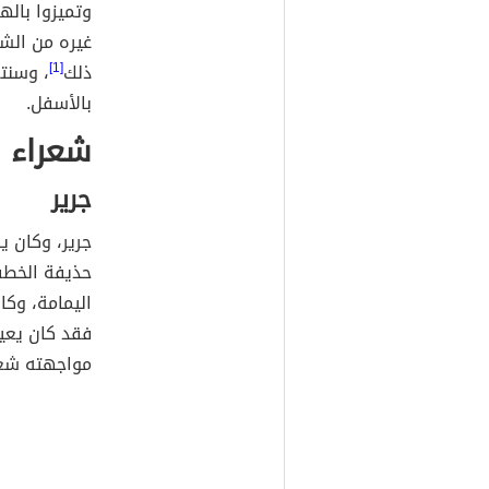
وتميزوا باله
غيره من الش
ذلك
[1]
، وسنت
بالأسفل.
شعراء ا
جرير
جرير، وكان ي
حذيفة الخطف
اليمامة، وكا
فقد كان يعي
مواجهته شعر