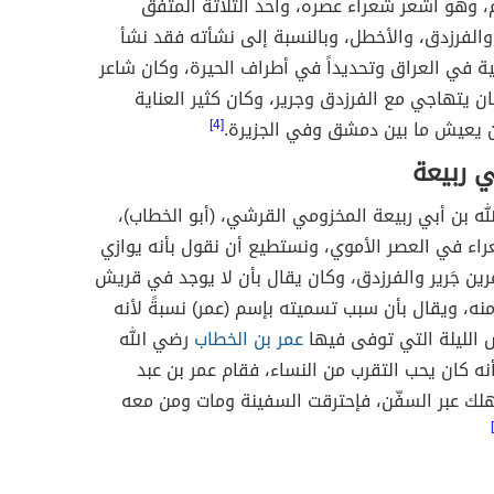
 وهو أشعر شعراء عصره، وأحد الثلاثة المتفق
والفرزدق، والأخطل، وبالنسبة إلى نشأته فقد نشأ
ة في العراق وتحديداً في أطراف الحيرة، وكان شاعر
ان يتهاجي مع الفرزدق وجرير، وكان كثير العناية
 يعيش ما بين دمشق وفي الجزيرة.
[4]
ي ربيعة
لله بن أبي ربيعة المخزومي القرشي، (أبو الخطاب)،
راء في العصر الأموي، ونستطيع أن نقول بأنه يوازي
ين جَرير والفرزدق، وكان يقال بأن لا يوجد في قريش
منه، ويقال بأن سبب تسميته بإسم (عمر) نسبةً لأنه
الليلة التي توفى فيها
عمر بن الخطاب
رضي الله
أنه كان يحب التقرب من النساء، فقام عمر بن عبد
هلك عبر السفّن، فإحترقت السفينة ومات ومن معه