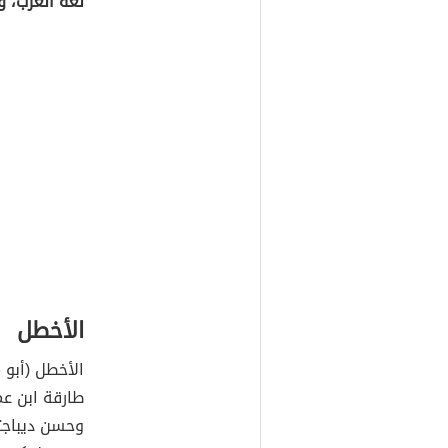
لغة العرب، و
الأخطل
الأخطل (أبو 
طارقة ابن عم
وحسن ديباجت