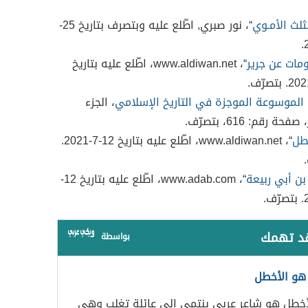
ثلث الأمـوي
“، نور صبري, اطّلع عليه وبتصرف بتاريخ 25-
مات عن جرير
“، www.aldiwan.net، اطّلع عليه بتاريخ
الموسوعة الموجزة في التاريخ الإسلامي
، الجزء
حة رقم: 616، بتصرّف.
طل
“، www.aldiwan.net، اطّلع عليه بتاريخ 12-7-2021.
بن أبي ربيعة
“، www.adab.com، اطّلع عليه بتاريخ 12-
قد تهمك
بواسطة
هو الأخطل
أخطل هو شاعر عربي ينتمي إلى عائلة تغلب وهي