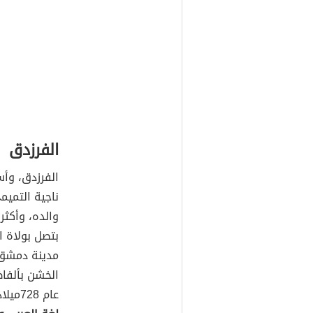
الفرزدق
الفرزدق، وأ
ناجية التميم
والده، وأكثر 
بتصل بولاة 
مدينة دمشق ف
الخشن بألفا
عام 728ميلادي، وقيل عن شعره: (