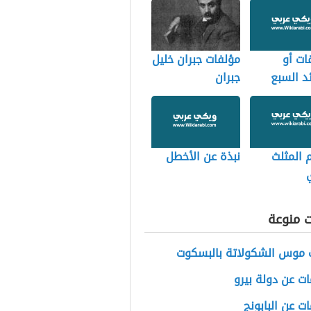
ات أو
مؤلفات جبران خليل
د السبع
جبران
ئهم
 المثلث
نبذة عن الأخطل
ت منوعة
 موس الشكولاتة بالبسكوت
ت عن دولة بيرو
ت عن البابونج