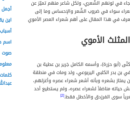
جاء في لونهم الشّعري، ولكل شاعر منهم تميّز عن
أجمل م
عراء سواء في ضروب الشّعر والإحساس وما إلى
عرف في هذا المقال على أهم شعراء العصر الأموي
اين يق
أسباب
لمثلث الأموي
اسم ص
صوت ال
معلوم
كنّى (أبو حزرة)، وأسمه الكامل جَرير بن عطية بن
ي بن بدر الكلبي اليربوعي، ولد ومات في منطقة
كلمات 
ن يمتاز بشعره وبأنه أشعر شعراء عصره وأغزلهم،
عبدالل
ش حياته مناضلاً لشعراء عصره، ولم يستطيع أحد
ياً سوى الفرزدق والأخطل فقط.
[2]