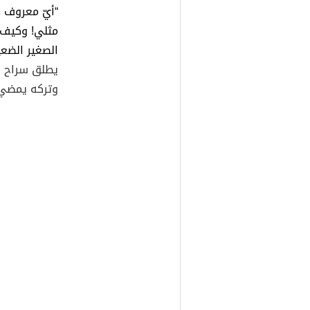
“أيّ معروف ه
مثلي! وكيف ي
الصغير الضع
يطلق سراح ال
وتركه يمضي