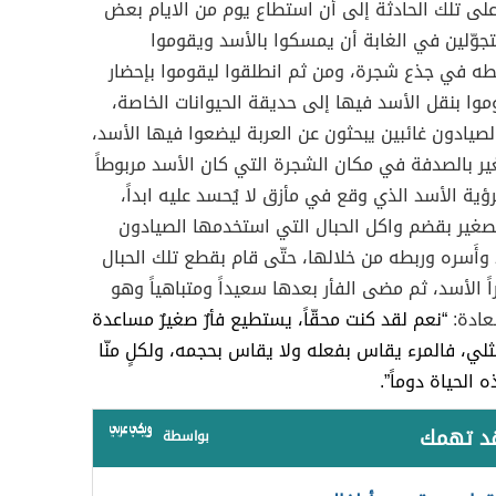
م على تلك الحادثة إلى أن استطاع يوم من الايام بعض
متجوّلين في الغابة أن يمسكوا بالأسد ويقوموا
بطه في جذع شجرة، ومن ثم انطلقوا ليقوموا بإحضار
وا بنقل الأسد فيها إلى حديقة الحيوانات الخاصة،
لصيادون غائبين يبحثون عن العربة ليضعوا فيها الأسد،
صغير بالصدفة في مكان الشجرة التي كان الأسد مربوطاً
رؤية الأسد الذي وقع في مأزق لا يُحسد عليه ابداً،
لصغير بقضم واكل الحبال التي استخدمها الصيادون
 وأَسره وربطه من خلالها، حتّى قام بقطع تلك الحبال
اً الأسد، ثم مضى الفأر بعدها سعيداً ومتباهياً وهو
عادة:
“نعم لقد كنت محقّاً، يستطيع فأرٌ صغيرٌ مساعدة
ي، فالمرء يقاس بفعله ولا يقاس بحجمه، ولكلٍ منّا
 الحياة دوماً”.
قد تهمك
بواسطة