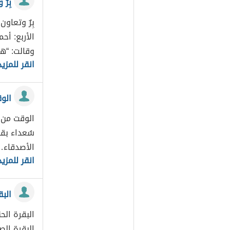
بِر
بِرٌ وتعاو
الأربع: أ
وقالت: “ه
انقر للمزيد
الو
الوقت من 
سُعداء بقد
الأصدقاء
انقر للمزيد
الب
البقرة الح
البقرة ال