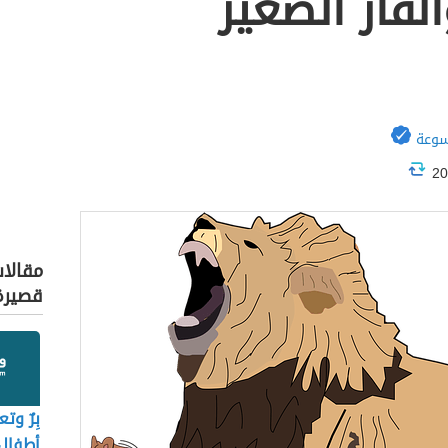
فأر الصّغير
سوعة
مقالا
قصيرة
بِرٌ و
أطفال