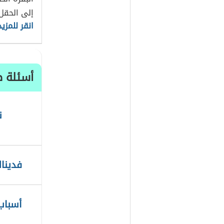
إلى الحق
انقر للمزيد
أسئلة ط
ن
فديناك
أسباب