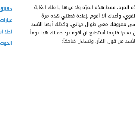
المرة، فقط هذه المرّة ولا غيرها يا ملك الغابة
حقائق 
لقوي، وأعدك ألا أقوم بإعادة فعلتي هذه مرةً
عبارات
سى معروفك معي طوال حياتي، وكذلك أيها الأسد
احلا ا
يعلم! فلربما أستطيع ان أقوم برد جميلك هذا يوماً
أسد من قول الفأر، وتساءل ضاحكاً:
الحوت 