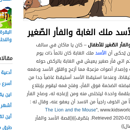
سد ملك الغابة والفأر الصّغير
البقرة
والنحل
لفأر الصّغير للأطفال
– كان يا ماكان في سالف
قصص 
ن يُحكى أن
الأسد
ملك الغابة كان نائماً ذات يوم
مقالا
ئم اتي فأر صغير يعيش في الغابة بالركض حوله
 وإصدار أصوات مزعجة مما أزعج واقلق الأسد ودفعه
أدعية 
يقاظ، وعندما استيقظ الأسد أستيقظ غاضباً جدا من
أسرع ط
بضته الضخمة فوق الفأر، وفتح فمه ليقوم بإبتلاع
 بلقمة واحدة ليتخلص منه ومن إزعاجه له، وصاح الفأر
اين يق
ً من الخوف راجياً من الاسد أن يعفو عنه، وقال له :
أشهر 
The Lion and the Mouse
“, www.kidsworl
أين تق
Retrieved 2020-01-01 , Edited. بتصّرف))((قصة الأسد والفأر
ال))
طرق م