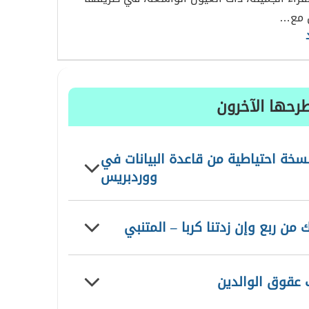
ل مع…
رحها الآخرون
سخة احتياطية من قاعدة البيانات في
ووردبريس
 من ربع وإن زدتنا كربا – المتنبي
 عقوق الوالدين