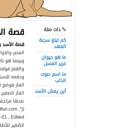
قصة الأ
ذات صلة
كم تبلغ سرعة
قصة الأسد وا
الفهد
العصر والاوا
ما هو حيوان
وبينما هو نا
غرير العسل
والقفز فوقه
ما اسم صوت
ودفعه للاست
الذئب
الفأر فوضع ق
أين يعش الأسد
الفأر الصغير
عندها مرتجفا
dfun.com ,
((“
الصّغير للأطف