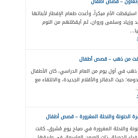
ٌ وتعاون – قصص أطفال
ن استيقظت الأم مبكراً، وأعدت طعام الإفطار لأبنائها
حمد وزياد وسلمى وروان، ثم أيقظتهم من النوم
يا…
قت من ذهب – قصص أطفال
ذهب في أول يوم من العام الدراسي، كان الأطفال
ومه؛ حيث الدفاتر والأقلام الجديدة، والالتقاء مع
…
قرة الحنونة والنحلة المغرورة – قصص أطفال
نونة والنحلة المغرورة في صباح يومٍ مُشرق، كانت
صفراء الجميلة، ذات العيون الواسعة، في طريقها