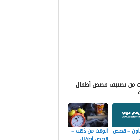
ت من تصنيف قصص أطفال
تعاون – قصص
الوقت من ذهب –
قصص أطفال