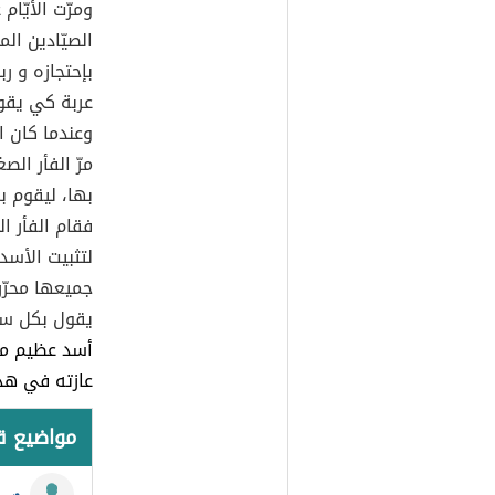
ومرّت الأيّا
الصيّادين ال
بإحتجازه و ر
عربة كي يقوم
وعندما كان ا
مرّ الفأر ال
بها، ليقوم ب
فقام الفأر ا
لتثبيت الأسد
جميعها محرّر
يقول بكل س
أسد عظيم مثل
عازته في هذه
مواضيع 