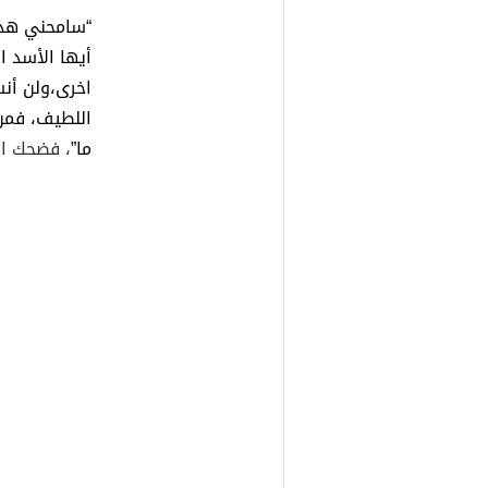
“سامحني هذه 
أيها الأسد ا
اخرى،ولن أن
اللطيف، فمن 
ما”
، فضحك ال