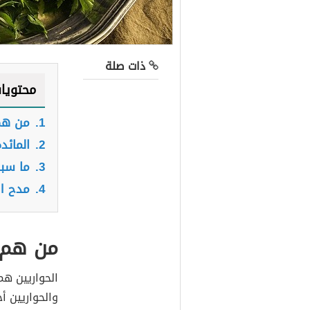
ذات صلة
محتويا
1.
من هم 
2.
المائد
3.
ما سبب
4.
مدح ال
من هم ا
الحواريين هم
والحواريين أ