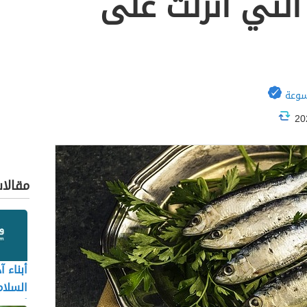
التي انزلت على
سوعة
مقالا
أبناء آ
السلام
أولاده