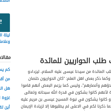
الصدق
ليلة ال
وعلاما
مقالا
طلب الحواريين للمائدة
كم يس
ب المائدة من سيدنا عيسى عليه السلام، ليزدادو
اً وكما ذكر بعض اهل العلم: “كان الحواريون خلصان
من أقو
خلاؤهم وأنصارهم”، وليس كما يزعم البعض أنهم قاموا
هل ال
ة لأنهم كانوا بشكون في قدرة الله سبحانه وتعالى
غزوة ا
و كانوا يشكون في نبوة المسيح عيسى بن مريم عليه
ما ذكرنا لكم في الاعلى لم يطلبوها إلا لزيادة الإيمان
أين تق