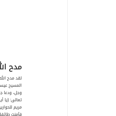
مدح الل
لقد مدح الله
المسيح عيسى 
وجل، ودعا جم
تعالى: {يا أي
مريم للحواريي
فآمنت طائفة 