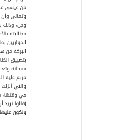
من عيسى عليه
وتعالى وأن 
وجل، وذلك بق
مطالبته بالأ
الحواريين بط
البركة من هذ
بتضييق الخناق
سبحانه وتعا
مريم عليه ا
والتي أنزلت 
في وقتها، ول
{
قالوا نريد 
ونكون عليها