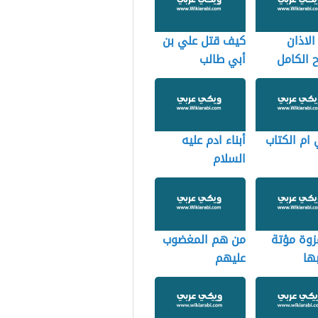
لاذان
كيف قتل علي بن
 الكامل
أبي طالب
ام الكتاب
أبناء ادم عليه
السلام
زوة مؤتة
من هم المغضوب
ها
عليهم