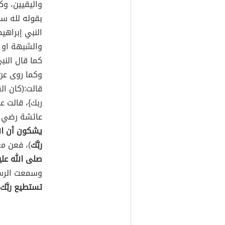
واليقيين، وكم
بقوله لله سب
النبي إبراهي
والشبهة او ا
كما قال النب
وكما روى عن 
قالت:(كان ال
ربك}، قالت ع
عائشة رضي الل
يشكون أن الل
ربَّك
)، فعن مع
صلى الله علي
وسمعت الرسول
تستطيع ربَّك