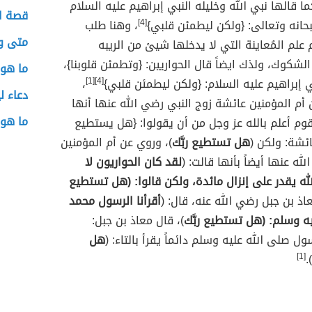
ا قالها نبي الله وخليله النبي إبراهيم عليه السلام
قصة ال
حانه وتعالى: {ولكن ليطمئن قلبي}
[4]
، وهنا طلب
متى ول
م علم المُعاينة التي لا يدخلها شيئ من الريبه
لشكوك، ولذك ايضاً قال الحواريين: {وتطمئن قلوبنا}،
ما هو 
ي إبراهيم عليه السلام: {ولكن ليطمئن قلبي}
[4][1]
،
دعاء لي
أم المؤمنين عائشة زوج النبي رضي الله عنها أنها
ما هو 
قوم أعلم بالله عز وجل من أن يقولوا: {هل يستطيع
ائشة: ولكن (
هل تستطيع ربَّك
)، وروي عن أم المؤمنين
ه عنها أيضاً بأنها قالت: (
لقد كان الحواريون لا
ه يقدر على إنزال مائدة، ولكن قالوا: (هل تستطيع
اذ بن جبل رضي الله عنه، قال: (
أقرأنا الرسول محمد
ه وسلم: (هل تستطيع ربَّك
)، قال معاذ بن جبل:
 صلى الله عليه وسلم دائماً يقرأ بالتاء: (
هل
[1]
).