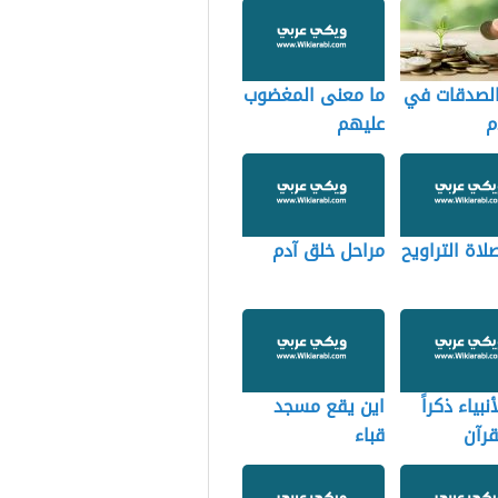
الصدقات في
ما معنى المغضوب
م
عليهم
اة التراويح
مراحل خلق آدم
أنبياء ذكراً
اين يقع مسجد
رآن
قباء