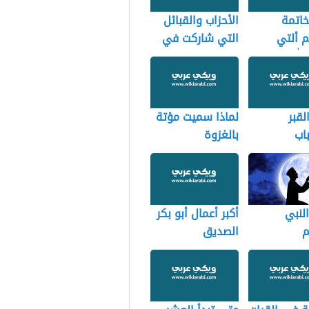
اتمة
الأحزاب والقبائل
 ألتي
التي شاركت في
الله
الخندق
ها
لقبر
لماذا سميت مؤتة
اب
بالغزوة
ضية
ية
النبي
أكبر أعمال أبو بكر
م
الصديق