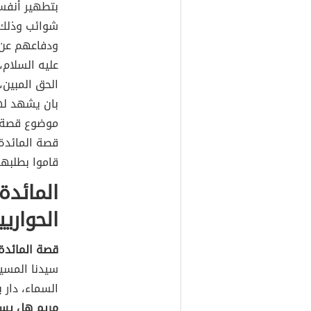
بتطهير أنفس
شوائب وذلك 
ودفاعهم عن 
عليه السلام،
الحق المبين،
بان يشهد له
موضوع قصة ا
قصة المائدة 
قاموا بطلبها
المائدة
الحواريي
قصة المائدة 
سيدنا المسيح
السماء، دار ب
مريم هل يستط