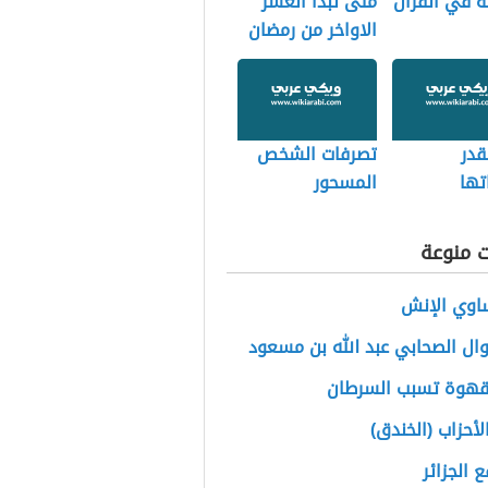
ة في القران
متى تبدأ العشر
الاواخر من رمضان
قدر
تصرفات الشخص
تها
المسحور
ت منوعة
اوي الإنش
ال الصحابي عبد الله بن مسعود
قهوة تسبب السرطان
لأحزاب (الخندق)
ع الجزائر