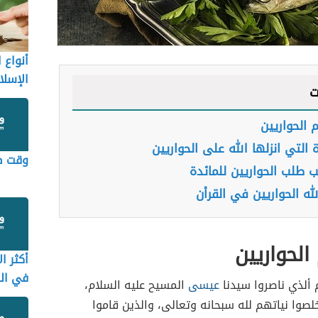
أنواع 
الإسلا
ت
الحواريين
ة التي انزلها الله على الحواريين
وقت صل
 طلب الحواريين للمائدة
له الحواريين في القرأن
لحواريين
أكثر ال
في الق
 ألذي ناصروا سيدنا
عيسى
المسيح عليه السلام،
خلصوا نياتهم لله سبحانه وتعالى، والذين قاموا