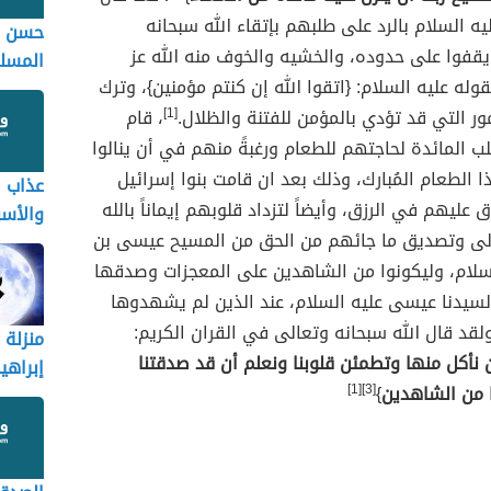
 السلام بالرد على طلبهم بإتقاء الله سبحانه
حسن خ
يقفوا على حدوده، والخشيه والخوف منه الله عز
المسلم
وله عليه السلام: {اتقوا الله إن كنتم مؤمنين}، وترك
يحبها 
مور التي قد تؤدي بالمؤمن للفتنة والظلال.
[1]
، قام
ويرضا
لب المائدة لحاجتهم للطعام ورغبةً منهم في أن ينالوا
ا الطعام المُبارك، وذلك بعد ان قامت بنوا إسرائيل
عذاب ا
 عليهم في الرزق، وأيضاً لتزداد قلوبهم إيماناً بالله
والأسب
لى وتصديق ما جائهم من الحق من المسيح عيسى بن
المقت
لسلام، وليكونوا من الشاهدين على المعجزات وصدقها
والمنج
لسيدنا عيسى عليه السلام، عند الذين لم يشهدوها
قد قال الله سبحانه وتعالى في القران الكريم:
منزلة 
أن نأكل منها وتطمئن قلوبنا ونعلم أن قد صدقتنا
إبراهي
 من الشاهدين
}
[3][1]