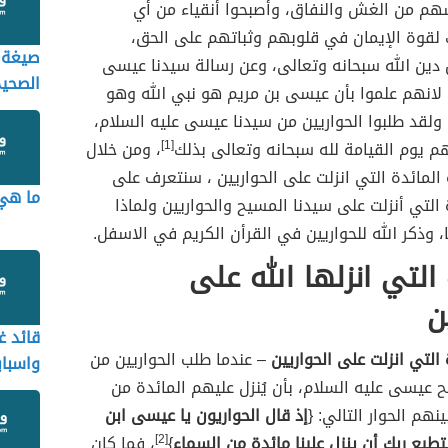
هم من الغش والنفاق، وأصبحوا أنقياء من أي
لقوة الإيمان في قلوبهم وثباتهم على الحق،
صيغة ا
دين الله سبحانه وتعالى، وعن رسالة سيدنا عيسى
الصحيح
 لانهم علموا بأن عيسى بن مريم هو نبي الله وهو
 ولقد طلبوا الحواريين من سيدنا عيسى عليه السلام،
م يوم القيامة لله سبحانه وتعالى بذلك
[1]
، ومن خلال
لمائدة التي انزلت على الحواريين ، سنتعرف على
ما هي 
التي أنزلت على سيدنا المسيح والحواريين ولماذا
، وذكر الله للحواريين في القرأن الكريم في الاسفل.
 التي انزلها الله على
ن
قائد غ
التي انزلت على الحواريين
– عندما طلب الحواريين من
واسباب
 عيسى عليه السلام، بأن يُنزل عليهم المائدة من
ينهم الحوار التالي: {
إذ قال الحواريون يا عيسى ابن
يع ربك أن ينزل علينا مائدة من السماء
}
[2]
، فما كان