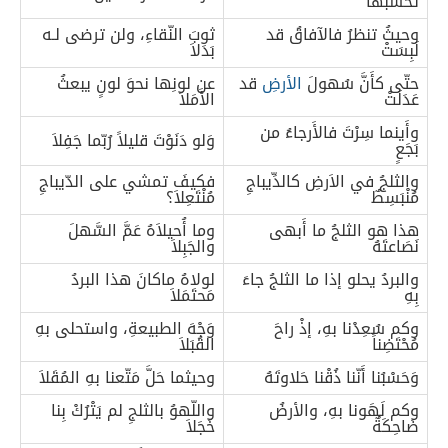
تحسَبُها
وحيثُ تنظرُ فالآفاقُ قد
ثوبَ النّقاءِ، ولن ترضى لـه
لَبِسَتْ
بَدَلاَ
حتّى كأَنَّ سُهولَ
الأرضِ
قد
عن لونِها نحوَ لونٍ يبعثُ
عَدَلَتْ
الأَمَلاَ
وأَينما سِرْتَ فالأَرجاءُ من
وَلو دَنَوْتَ قليلاً رُبّما جَفِلاَ
بَجَعٍ
والثلجُ في الاَرضِ كالدِّيباجِ
فكيفَ تمشي على الدّيباجِ
مُنْبَسِطٌ
مُنْتَعِلاَ؟
هذا هو الثلجُ ما أَبهى
وما أُحيلاَهُ عَمَّ السَّهلَ
نَصَاعتَهُ
والجَبِلاَ
والبردُ يحلو إذا ما الثلجُ جاءَ
لولاهُ ماكانَ هذا البردُ
بِهِ
مَحتَمَلاَ
وكم سُعِدْنا بهِ، إذْ راحَ
وَجْهَ الطبيعةِ، واستحلى بهِ
مُحْتَضِناً
القُبَلاَ
وَحَسْبُنا أَنّنا ذُقْنا حَلاوتَهُ
وحيثما حَلَّ مَتّعنا بهِ المُقَلاَ
وكم لَهَونا بهِ، والأرضُ
واللّهوُ بالثلجِ لم يَتْرُكْ بِنا
ضَاحِكَةٌ
خَجَلاَ