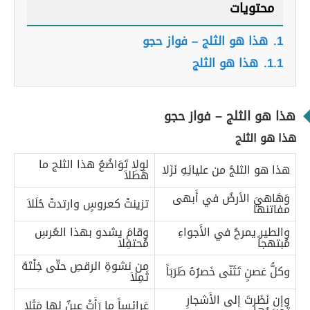
محتويات
1.
هذا هو الثلج – فواز حجو
1.1.
هذا هو الثلج
هذا هو الثلج – فواز حجو
هذا هو الثلج
لولا تَوَاضُعُ هذا الثلج ما
هذا هو الثلجُ من عليائِهِ نَزَلا
هَطَلاَ
وَهَاهيَ الأرضُ في أَبهى
تزينتْ كعروسٍ وارتدتْ حُلَلاَ
مفاتنها
والطير يمرحُ في الأَجواءِ
وقامَ يشدو بهذا العُرسِ
مُبتهجاً
مُحتفِلا
من نشوةِ الرقصِ حتّى خِلْتَهُ
وكلُّ غصنٍ تَثَنّى خَصرُهُ طَرَبَاً
ثَمِلاَ
وإن نَظَرتَ إلى الأَشجارِ
عَرائساً ما رَأَتْ عينٌ لها مَثَلا