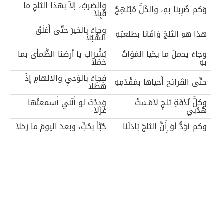
والضربُ، إلاَّ بهذا الثلجِ ما
وَكم ضُرِبنا بهِ، والكُلُّ مُبْتَهِجٌ
قُبِلاَ
وجاءَ بالخيرَ حتّى أَغلَقَ
هذا هو الثلجُ وَافَانا بطلعتِهِ
السُّبُلاَ
وجاءَ يحملُ ما يحْيا المَوَاتُ
بُشْرَاكِ يا أرضنا الظَّمأَى بما
بهِ
حَمَلاَ
فجاءَ بالوَحيِ والإلهامِ إِذْ
حتّى القَرائح أَحياها بمَقْدُمِهِ
هَطَلا
وكلُّ نُدْفَةِ ثلجٍ لاَمَسَتْ
وَدِدْتُ لو أَنّني أَسمعتُها
هُدُبي
غَزَلاَ
وكم نَوَدُّ لَوَ ِِأَنَّ الثلجَ بَادَلَنَا
حُبَّاً بحُبٍّ، وبعدَ اليومَ ما رَحَلاَ