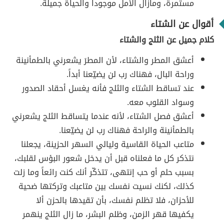
مستمرة، ومازال الأمل موجوداً والحياة جميلة.
أقوال عن الشتاء
كلام جميل عن الثلج والشتاء
أعشق المطر والشتاء، لأن المطرَ يشعرني بالطمأنينة
وراحة البال، فهناك رب لن يضيّعنا أبداً.
عند تساقط الشتاء والثلج فأنه يغسل أحقاد الصدور
وسواد القلوب معه.
أعشق فصل الشتاء، لأنه عندما يتساقط الثلج يشعرني
بالطمأنينة والراحة فهناك رب لن يضيّعنا.
متاعب الحياة القاسية وليالي السهر الحزينة، يجعلنا
نتذكر كل ما فعلناه قبل أن يدخل شعور البؤس لقلبك،
بسبب حلم أو حب إنتهى، تتذكّر أنك كنت رائعاً وما زلت
كذلك، لكنك نسيت نفسك بين متاعبك وتركتها ضحية
للأحزان، فلا تظلم نفسك، بأن تقيدها بالحزن ألا
يكفيها قهر الزمن، وظلم البشر، ما زال الثلج ينهمر