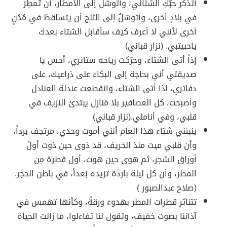
أتذكر حبَّكِ الشتائي، وأتوسّل إلى الأمطار، أن تُمطِرَ
في بلادٍ أخرى، وأتوسّلُ إلى الثلج أن يتساقطَ في مُدُنٍ
أخرى لأنني لا أعرف كيف سأقابل الشتاء بعدك
ياحبيتبي. (نزار قباني)
إذاً أتى الشتاء، وحرّكت رياحه ستائري، أحس يا
صديقتي أني بحاجة إلى البكاء على ذراعيك، على
دفاتري، إذا أتى الشتاء، وانقطعت عندلة العنادل
وأصبحت، كل العصافير بلا مَنازل يبتدئ النزيف في
قلبي، وفي أناملي.(نزار قباني)
ينبئني شتاء هذا العام أنني أموت وحدي، مرتجف برداً،
وأن قلبي ميت منذ الخريف، قد ذوى حين ذوت أولُ
أوراق الشجر، ثم هوى حين هوت، أول قطرة مِن
المطر، وأن كل ليلة باردة تزيده بُعداً، في باطن الحجر.
(صلاح عبدالصبور )
تتناثر قطرات المطر بهدوء ورقةً، وكأنها تهمس في
آذاننا بصوت خفيف، وتقول لنا تفاءلوا، ما زالت الحياة