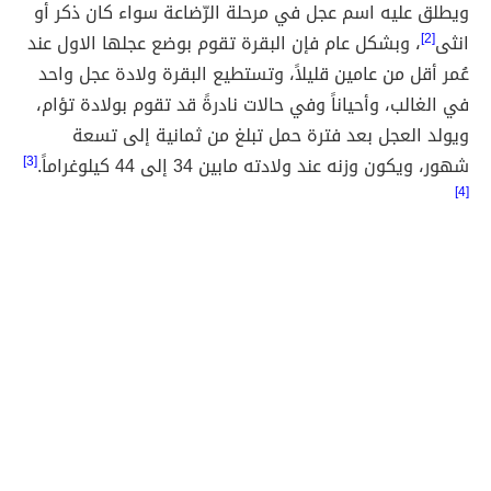
ويطلق عليه اسم عجل في مرحلة الرّضاعة سواء كان ذكر أو
انثى
[2]
، وبشكل عام فإن البقرة تقوم بوضع عجلها الاول عند
عُمر أقل من عامين قليلاً، وتستطيع البقرة ولادة عجل واحد
في الغالب، وأحياناً وفي حالات نادرةً قد تقوم بولادة تؤام،
ويولد العجل بعد فترة حمل تبلغ من ثمانية إلى تسعة
شهور، ويكون وزنه عند ولادته مابين 34 إلى 44 كيلوغراماََ.
[3]
[4]