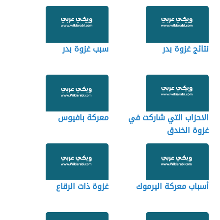
نتائج غزوة بدر
سبب غزوة بدر
الاحزاب التي شاركت في
معركة بافيوس
غزوة الخندق
أسباب معركة اليرموك
غزوة ذات الرقاع