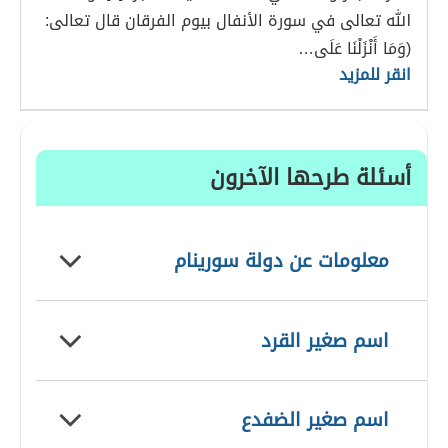
الله تعالى في سورة الأنفال بيوم الفرقان قال تعالى:
(وَمَا أَنْزَلْنَا عَلَى…
انقر للمزيد
أسئلة طرحها الآخرون
معلومات عن دولة سورينام
اسم صغير القرد
اسم صغير الضفدع