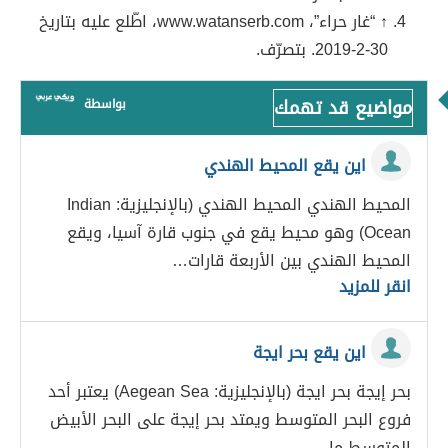
↑ “غار حراء”، www.watanserb.com، اطّلع عليه بتاريخ
30-2-2019. بتصرّف.
مواضيع قد تهمك
بواسطة
اين يقع المحيط الهندي
المحيط الهندي المحيط الهندي (بالإنجليزية: Indian
Ocean) وهو محيط يقع في جنوب قارة آسيا، ويقع
المحيط الهندي بين الأربعة قارات…
انقر للمزيد
اين يقع بحر ايجة
بحر إيجة بحر ايجة (بالإنجليزية: Aegean Sea) يعتبر أحد
فروع البحر المتوسط ويمتد بحر إيجة على البحر الأبيض
المتوسط ما…