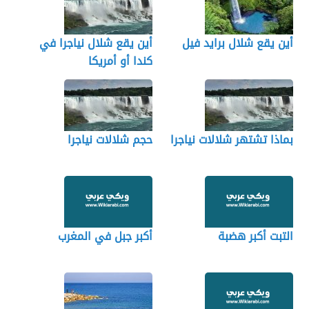
أين يقع شلال برايد فيل
أين يقع شلال نياجرا في
كندا أو أمريكا
بماذا تشتهر شلالات نياجرا
حجم شلالات نياجرا
التبت أكبر هضبة
أكبر جبل في المغرب