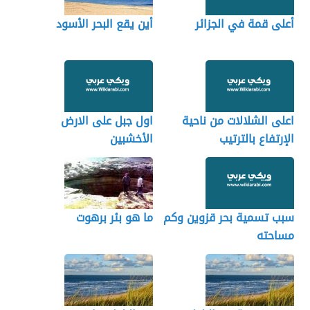
أعلى قمة في الجزائر
أين يقع البحر الأسود
اعلى الشلالات من ناحية
اول جبل على الارض
الإرتفاع بالترتيب
الأخشبين
سبب تسمية بحر قزوين وكم
ما هو بئر برهوت
مساحته