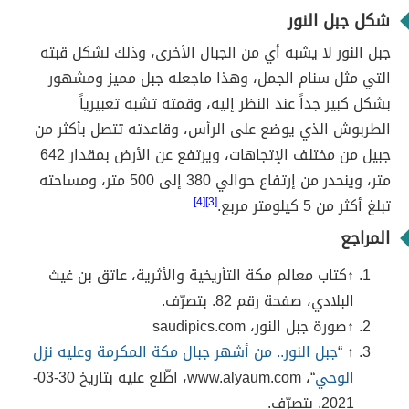
شكل جبل النور
جبل النور لا يشبه أي من الجبال الأخرى، وذلك لشكل قبته
التي مثل سنام الجمل، وهذا ماجعله جبل مميز ومشهور
بشكل كبير جداً عند النظر إليه، وقمته تشبه تعبيرياً
الطربوش الذي يوضع على الرأس، وقاعدته تتصل بأكثر من
جبيل من مختلف الإتجاهات، ويرتفع عن الأرض بمقدار 642
متر، وينحدر من إرتفاع حوالي 380 إلى 500 متر، ومساحته
تبلغ أكثر من 5 كيلومتر مربع.
[3]
[4]
المراجع
↑كتاب معالم مكة التأريخية والأثرية، عاتق بن غيث
البلادي، صفحة رقم 82. بتصرّف.
↑صورة جبل النور، saudipics.com
↑ “
جبل النور.. من أشهر جبال مكة المكرمة وعليه نزل
الوحي
“، www.alyaum.com، اطّلع عليه بتاريخ 30-03-
2021. بتصرّف.