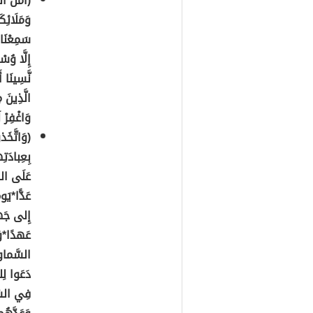
(آمَنَ الرَ
وَمَلَائِكَ
سَمِعْنَا و
إِلَّا وُس
نَّسِينَا أ
الَّذِينَ م
وَاغْفِرْ ل
(وَاتَّخَ
بِعِبادَت
عَلَى الكا
عَدًّا*يَ
إِلى جَهَن
عَهدًا*وَق
السَّماوا
دَعَوا لِل
فِي السَ