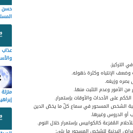
حسن خ
المسلم
يحبها 
ويرضا
عذاب ا
والأسب
 التركيز.
المقت
وضعف الإنتباه وكثرة ذهوله.
والمنج
صره وزيغه.
م من الأمور وعدم التثبت منها.
منزلة 
الحُكم على الأحداث والأوقات بإستمرار.
إبراهي
بة الشخص المسحور في سماع كلّ ما يخصّ الدين
 أو الدروس وغيرها.
لأحلام المُفزعة كالكوابيس بإستمرار خلال النوم.
عراض البدنية للشخص المسحور ما يلي: