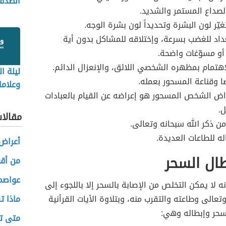
الصدق
لصداع المستمر والشديد.
غيّر لون البشرة وتحديداً لون بشرة الوجه.
داد للغضب بسرعة، وإختلاقه للمشاكل بدون أية
 أو مسوّغات واضحة.
إهتمام بمظهره الشخصي اللائق، والإنعزال الدائم.
ليلة ال
ا وقناعة المسحور بعمله.
وعلاما
اض الشخص المسحور هو إعراضه عن القيام بالعبادات
ل.
مقالا
من ذكر الله سبحانه وتعالى.
له للطاعات العديدة.
أعراض
طال السحر
من أقو
عواصم 
نه لا يمكن التخلص من الإصابة بالسحر إلا باللجوء إلى
وتعالى وطاعته والتقرب منه، وبتلاوة الأيات القرأنية
ماذا ت
لسحر وإبطاله وهي:
متى ت