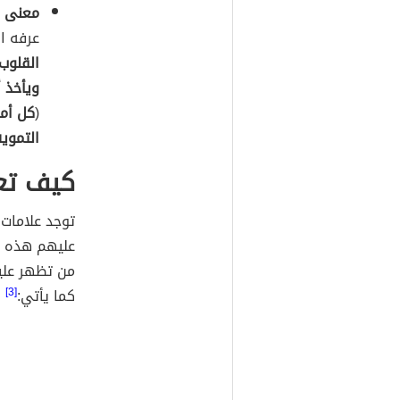
معنى ا
عرفه اب
القلوب
ويأخذ 
(
كل أمر
التمويه
كيف تع
توجد علامات
عليهم هذه ال
من تظهر علي
كما يأتي:
[3]