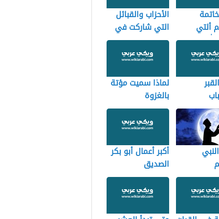
اتمة
الأحزاب والقبائل
 ألتي
التي شاركت في
الله
الخندق
ها
لقبر
لماذا سميت مؤتة
اب
بالغزوة
ضية
ية
النبي
أكبر أعمال أبو بكر
م
الصديق