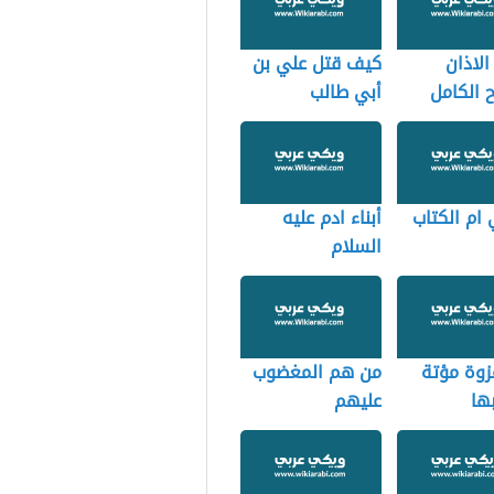
لاذان
كيف قتل علي بن
 الكامل
أبي طالب
ام الكتاب
أبناء ادم عليه
السلام
زوة مؤتة
من هم المغضوب
ها
عليهم