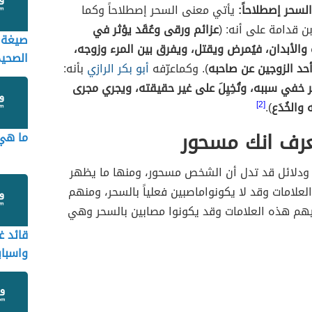
لسحر إصطلاحاً:
يأتي معنى السحر إصطلاحاً وكما
ن قدامة على أنه: (
عزائم ورقى وعُقَد يؤثر في
صيغة ا
 والأبدان، فيُمرض ويقتل، ويفرق بين المرء وزوجه،
الصحيح
أحد الزوجين عن صاحبه
). وكماعرّفه
أبو بكر الرازي
بأنه:
 خفي سببه، وتُخِيِلَ على غير حقيقته، ويجري مجرى
 والخُدَع
).
[2]
رف انك مسحور
ما هي 
 ودلائل قد تدل أن الشخص مسحور، ومنها ما يظهر
علامات وقد لا يكونواماصبين فعلياً بالسحر، ومنهم
هم هذه العلامات وقد يكونوا مصابين بالسحر وهي
قائد غ
واسباب