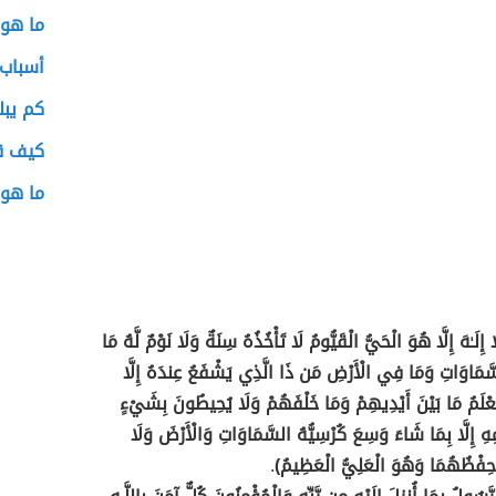
ما هو 
أسباب 
كم يبل
كيف ق
ما هو 
َا إِلَـٰهَ إِلَّا هُوَ الْحَيُّ الْقَيُّومُ لَا تَأْخُذُهُ سِنَةٌ وَلَا نَوْمٌ لَّهُ مَا
مَاوَاتِ وَمَا فِي الْأَرْضِ مَن ذَا الَّذِي يَشْفَعُ عِندَهُ إِلَّا
 يَعْلَمُ مَا بَيْنَ أَيْدِيهِمْ وَمَا خَلْفَهُمْ وَلَا يُحِيطُونَ بِشَيْءٍ
مِهِ إِلَّا بِمَا شَاءَ وَسِعَ كُرْسِيُّهُ السَّمَاوَاتِ وَالْأَرْضَ وَلَا
حِفْظُهُمَا وَهُوَ الْعَلِيُّ الْعَظِيمُ)
.