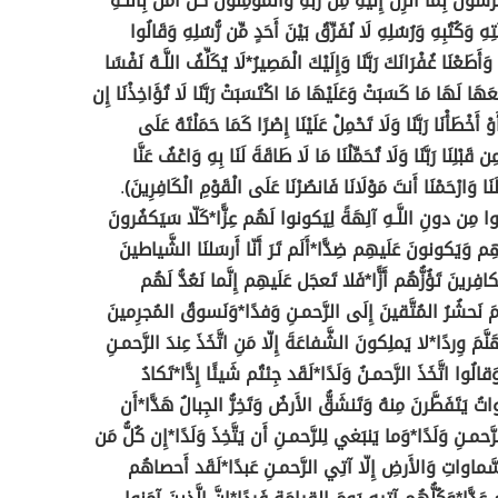
ّسُولُ بِمَا أُنزِلَ إِلَيْهِ مِن رَّبِّهِ وَالْمُؤْمِنُونَ كُلٌّ آمَنَ بِاللَّـهِ
تِهِ وَكُتُبِهِ وَرُسُلِهِ لَا نُفَرِّقُ بَيْنَ أَحَدٍ مِّن رُّسُلِهِ وَقَالُوا
َأَطَعْنَا غُفْرَانَكَ رَبَّنَا وَإِلَيْكَ الْمَصِيرُ*لَا يُكَلِّفُ اللَّـهُ نَفْسًا
ْعَهَا لَهَا مَا كَسَبَتْ وَعَلَيْهَا مَا اكْتَسَبَتْ رَبَّنَا لَا تُؤَاخِذْنَا إِن
َوْ أَخْطَأْنَا رَبَّنَا وَلَا تَحْمِلْ عَلَيْنَا إِصْرًا كَمَا حَمَلْتَهُ عَلَى
ِن قَبْلِنَا رَبَّنَا وَلَا تُحَمِّلْنَا مَا لَا طَاقَةَ لَنَا بِهِ وَاعْفُ عَنَّا
َنَا وَارْحَمْنَا أَنتَ مَوْلَانَا فَانصُرْنَا عَلَى الْقَوْمِ الْكَافِرِينَ)
.
ذوا مِن دونِ اللَّـهِ آلِهَةً لِيَكونوا لَهُم عِزًّا*كَلّا سَيَكفُرونَ
ِهِم وَيَكونونَ عَلَيهِم ضِدًّا*أَلَم تَرَ أَنّا أَرسَلنَا الشَّياطينَ
فِرينَ تَؤُزُّهُم أَزًّا*فَلا تَعجَل عَلَيهِم إِنَّما نَعُدُّ لَهُم
ومَ نَحشُرُ المُتَّقينَ إِلَى الرَّحمـنِ وَفدًا*وَنَسوقُ المُجرِمينَ
َّمَ وِردًا*لا يَملِكونَ الشَّفاعَةَ إِلّا مَنِ اتَّخَذَ عِندَ الرَّحمـنِ
الُوا اتَّخَذَ الرَّحمـنُ وَلَدًا*لَقَد جِئتُم شَيئًا إِدًّا*تَكادُ
تُ يَتَفَطَّرنَ مِنهُ وَتَنشَقُّ الأَرضُ وَتَخِرُّ الجِبالُ هَدًّا*أَن
رَّحمـنِ وَلَدًا*وَما يَنبَغي لِلرَّحمـنِ أَن يَتَّخِذَ وَلَدًا*إِن كُلُّ مَن
ّماواتِ وَالأَرضِ إِلّا آتِي الرَّحمـنِ عَبدًا*لَقَد أَحصاهُم