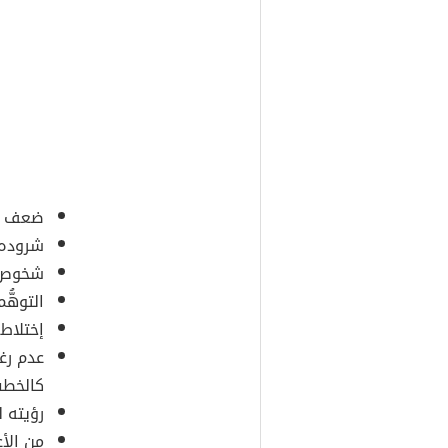
ضعف في
شروده 
شخوص ب
التوهُّ
إختلاط 
عدم رغ
كالخطب
رؤيته ل
من الأ