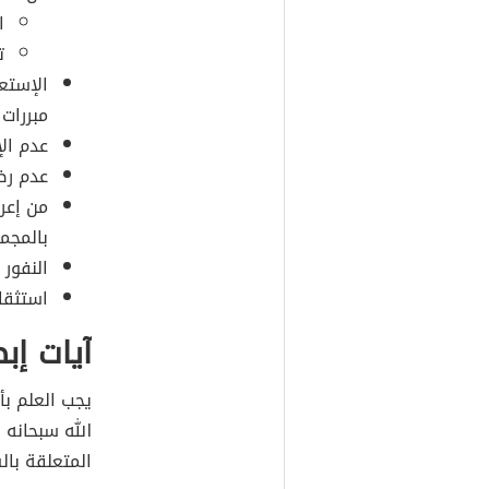
ا
ت
الإستع
مبررات
عدم ال
عدم رض
من إعر
بالمجم
النفور 
استثقا
آيات إب
يجب العلم بأ
الله سبحانه 
المتعلقة با