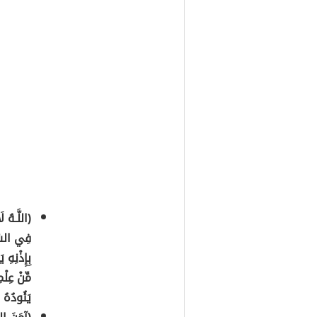
(اللَّـهُ ل
فِي السَّ
بِإِذْنِهِ
مِّنْ عِلْ
يَئُودُهُ 