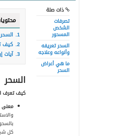
ذات صلة
محتويا
تصرفات
الشخص
المسحور
1.
السحر
2.
كيف ت
السحر تعريفه
وأنواعه وعلاجه
3.
آيات إ
ما هي أعراض
السحر
السحر
كيف تعرف ا
معنى ا
والاست
بالسحور
كل شيء