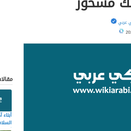
ك مسحور
 عربي
مقالا
أبناء آ
السلام
أولاده