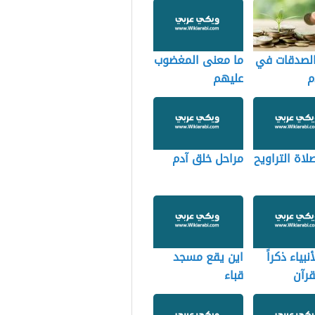
الصدقات في
ما معنى المغضوب
م
عليهم
اة التراويح
مراحل خلق آدم
أنبياء ذكراً
اين يقع مسجد
رآن
قباء