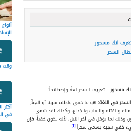
ت
أنواع 
الإسلا
عرف انك مسحور
بطال السحر
وقت صل
نك مسحور
– تعريف السحر لغةً وإصطلاحاً:
لسحر في اللغة:
هو ما خفي ولطف سببه أو الغِشّ
أكثر ال
مالة والفتنة والسلب والخِداع، وكذلك لقد سُمي
في الق
، وذلك لما يؤكل في آخر الليل، لأنه يكون خفياً، فإن
 خفي سببه يسمى سحراً.
[1]