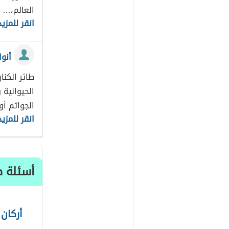
العالم،…
انقر للمزيد
أنوا
طائر الكنا
الحيوانية 
الجواثم أ
انقر للمزيد
أسئلة ط
أركان 