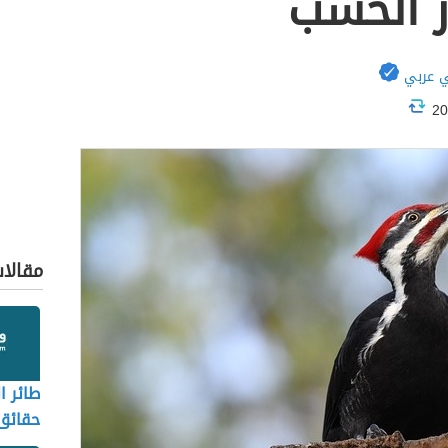
ر الخشب
 عربي
مقالا
طائر ا
حقائق