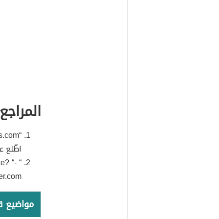
المراجع
“
اطّلع عليه ب
ke?
“-
“
www.hunker.com” ا
مواضيع 