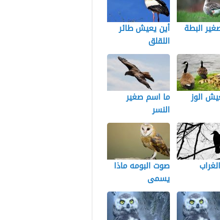
غير البطة
أين يعيش طائر
اللقلق
يش الوز
ما اسم صغير
النسر
لغراب
صوت البومه ماذا
يسمى