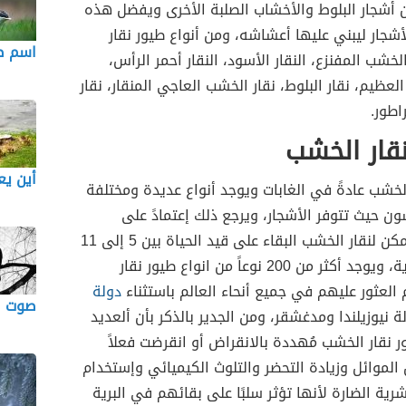
ن أشجار البلوط والأخشاب الصلبة الأخرى ويفضل هذه
لأشجار ليبني عليها أعشاشه، ومن أنواع طيور نقار
اسم ص
لخشب المفنزع، النقار الأسود، النقار أحمر الرأس،
 العظيم، نقار البلوط، نقار الخشب العاجي المنقار، نقار
اطور.
قار الخشب
أين يع
خشب عادةً في الغابات ويوجد أنواع عديدة ومختلفة
 حيث تتوفر الأشجار، ويرجع ذلك إعتمادً على
أنواعهم، ويمكن لنقار الخشب البقاء على قيد الحياة بين 5 إلى 11
عاماً في البرية، ويوجد أكثر من 200 نوعاً من انواع طيور نقار
العثور عليهم في جميع أنحاء العالم باستثناء
دولة
صوت ا
 نيوزيلندا ومدغشقر، ومن الجدير بالذكر بأن ألعديد
ر نقار الخشب مُهددة بالانقراض أو انقرضت فعلاً
لموائل وزيادة التحضر والتلوث الكيميائي وإستخدام
شرية الضارة لأنها تؤثر سلبًا على بقائهم في البرية