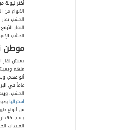
أكثر ليونة م
الأنواع من ا
الخشب نقار ا
النقار الأبقع
الخشب الإمبر
موطن ن
يعيش نقار ال
منهم ويعيشون
الخشب، ويتم 
أستراليا
ودولة
من أنواع طيو
بسبب فقدان ا
المبيدات الح