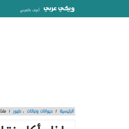
أعرف بالعربي
الرئيسية
/
حيوانات ونباتات
،
طيور
/
ماذا