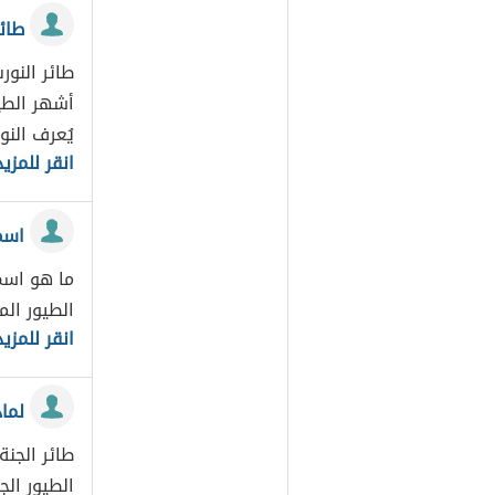
طائ
طائر النو
أشهر الطيو
يُعرف الن
انقر للمزيد
اسم
ما هو اسم
الطيور ال
انقر للمزيد
لما
طائر الجن
الطيور ال