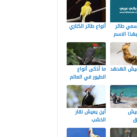
سمي طائر
أنواع طائر الكناري
بهذا الاسم
عيش الهدهد
ما أذكى أنواع
الطيور في العالم
عيش
أين يعيش نقار
ق
الخشب