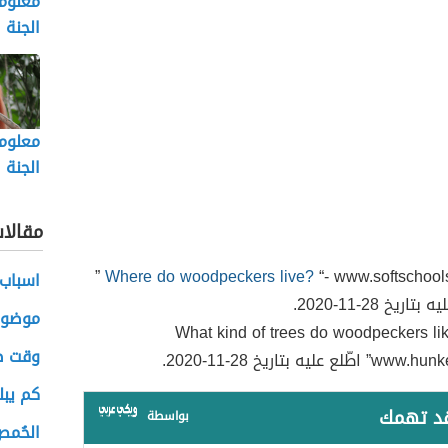
معلوم
الجنة
معلوما
الجنة
مقالا
“- www.softschools.com ”
Where do woodpeckers live?
اسباب
تاريخ 28-11-2020.
موضوع
What kind of trees do woodpeckers li
وقت صل
طّلع عليه بتاريخ 28-11-2020.
كم يبل
قد تهمك
بواسطة
الحُمص