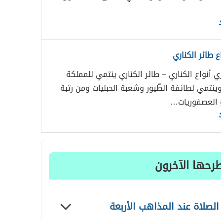
ع طائر الكناري
ري أنواع الكناري – طائر الكناري ينتمي للمملكة
وينتمي لطائفة الطّيور وشعبة الحبليات ومن رتبة
و العصفوريات…
رحها الآخرون
الصلاة عند المذاهب الأربعة