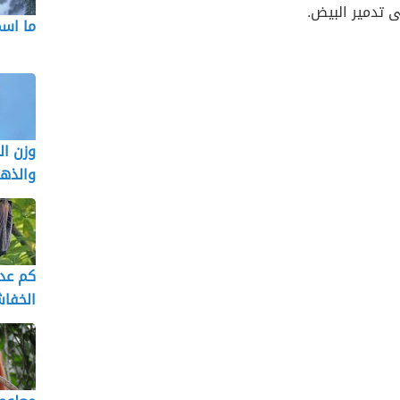
ى تدمير البيض.
ما اس
وزن ال
والذه
كم عدد
الخفا