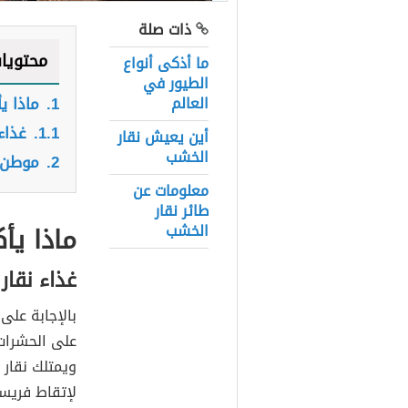
ذات صلة
محتويا
ما أذكى أنواع
الطيور في
العالم
1.
ماذا ي
1.1.
غذاء
أين يعيش نقار
الخشب
2.
موطن 
معلومات عن
طائر نقار
ماذا يأ
الخشب
غذاء نقار
بالإجابة على
على الحشرات 
ويمتلك نقار
لإتقاط فريست