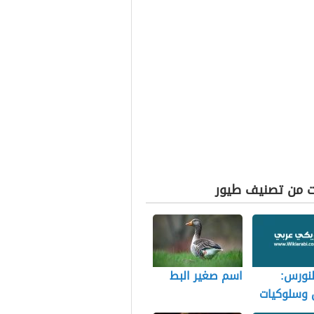
ت من تصنيف طيور
لنورس:
اسم صغير البط
 وسلوكيات