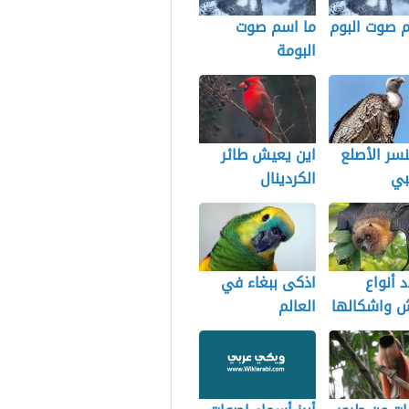
م صوت البوم
ما اسم صوت
البومة
نسر الأصلع
اين يعيش طائر
بي
الكردينال
 أنواع
اذكى ببغاء في
ش واشكالها
العالم