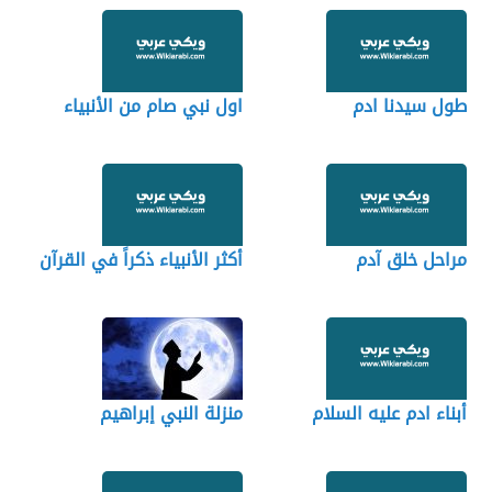
طول سيدنا ادم
اول نبي صام من الأنبياء
مراحل خلق آدم
أكثر الأنبياء ذكراً في القرآن
أبناء ادم عليه السلام
منزلة النبي إبراهيم