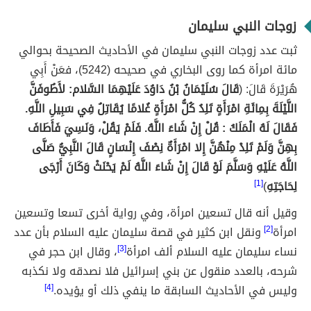
زوجات النبي سليمان
ثبت عدد زوجات النبي سليمان في الأحاديث الصحيحة بحوالي
مائة امرأة كما روى البخاري في صحيحه (5242)، فعَنْ أَبِي
هُرَيْرَةَ قَالَ: (
قَالَ سُلَيْمَانُ بْنُ دَاوُدَ عَلَيْهِمَا السَّلام: لأَطُوفَنَّ
اللَّيْلَةَ بِمِائَةِ امْرَأَةٍ تَلِدُ كُلُّ امْرَأَةٍ غُلامًا يُقَاتِلُ فِي سَبِيلِ اللَّهِ.
فَقَالَ لَهُ الْمَلَكُ : قُلْ إِنْ شَاءَ اللَّهُ. فَلَمْ يَقُلْ، وَنَسِيَ فَأَطَافَ
بِهِنَّ وَلَمْ تَلِدْ مِنْهُنَّ إِلا امْرَأَةٌ نِصْفَ إِنْسَانٍ قَالَ النَّبِيُّ صَلَّى
اللَّهُ عَلَيْهِ وَسَلَّمَ لَوْ قَالَ إِنْ شَاءَ اللَّهُ لَمْ يَحْنَثْ وَكَانَ أَرْجَى
لِحَاجَتِهِ
)
[1]
وقيل أنه قال تسعين امرأة، وفي رواية أخرى تسعا وتسعين
امرأة
[2]
ونقل ابن كثير في قصة سليمان عليه السلام بأن عدد
نساء سليمان عليه السلام ألف امرأة
[3]
، وقال ابن حجر في
شرحه، بالعدد منقول عن بني إسرائيل فلا نصدقه ولا نكذبه
وليس في الأحاديث السابقة ما ينفي ذلك أو يؤيده.
[4]