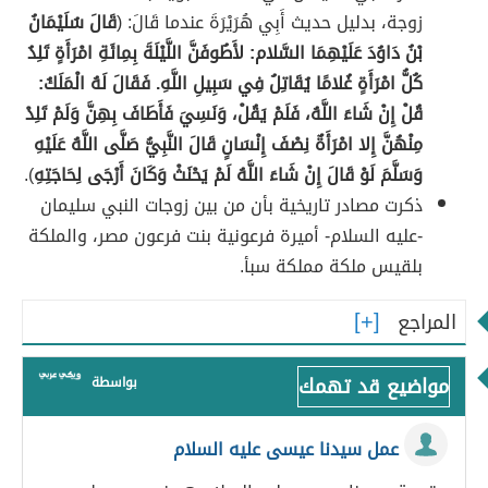
زوجة، بدليل حديث أَبِي هُرَيْرَةَ عندما قَالَ: (
قَالَ سُلَيْمَانُ
بْنُ دَاوُدَ عَلَيْهِمَا السَّلام: لأَطُوفَنَّ اللَّيْلَةَ بِمِائَةِ امْرَأَةٍ تَلِدُ
كُلُّ امْرَأَةٍ غُلامًا يُقَاتِلُ فِي سَبِيلِ اللَّهِ. فَقَالَ لَهُ الْمَلَكُ:
قُلْ إِنْ شَاءَ اللَّهُ، فَلَمْ يَقُلْ، وَنَسِيَ فَأَطَافَ بِهِنَّ وَلَمْ تَلِدْ
مِنْهُنَّ إِلا امْرَأَةٌ نِصْفَ إِنْسَانٍ قَالَ النَّبِيُّ صَلَّى اللَّهُ عَلَيْهِ
وَسَلَّمَ لَوْ قَالَ إِنْ شَاءَ اللَّهُ لَمْ يَحْنَثْ وَكَانَ أَرْجَى لِحَاجَتِهِ
).
ذكرت مصادر تاريخية بأن من بين زوجات النبي سليمان
-عليه السلام- أميرة فرعونية بنت فرعون مصر، والملكة
بلقيس ملكة مملكة سبأ.
المراجع
مواضيع قد تهمك
بواسطة
عمل سيدنا عيسى عليه السلام