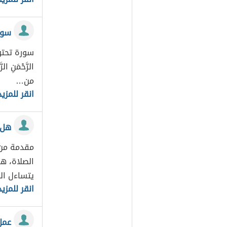
سور
سورة تحتوي
الرَّحْمَنِ
من…
انقر للمزيد
هل 
مقدمة من 
الصلاة، هو
يتساءل ا
انقر للمزيد
عمل