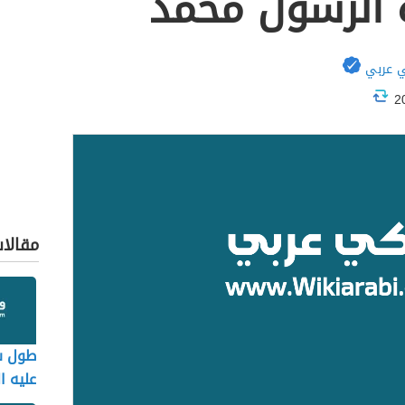
 الرسول محمد
 عربي
مقالا
طول س
عليه ا