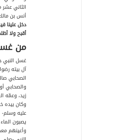
الثاني عشر م
أنس بن مالك 
دخل علينا في
أقبح ولا أظل
من غسل
غسل النبي ج
آل بيته رضوا
الصحابي صال
والصحابي أو
زيد، وعمّه ا
وكان بيده خر
عليه وسلم- 
يصبون الماء
وأعينهم مع
النبي -صلى 