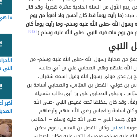
ن ربيع الأول من السنة الحادية عشرة هجرياً، وقد قال
فيه: (
ما رأيت يوماً قط كان أحسن ولا أضوأ من يوم
ما هي 
ه رسول الله -صلى الله عليه وسلم- وما رأيت يوماً كان
م من يوم مات فيه النبي -صلى الله عليه وسلم-
).
[2][3]
 النبي
معً من صحابة رسول الله -صلى الله عليه وسلم- من
الأحزا
ن الله عليهم وهم: الصحابي علي بن أبي طالب،
التي 
ح بن عدي مولى رسول الله وقيل اسمه شقران،
الخندق
س بن خولي، الفضل بن العبّاس، والصحابي أسامة بن
لعبّاس، وتولى الصحابي علي بن أبي طالب تغسيله
قةً، وقد كان يدخلها تحت قميص النبي -صلى الله
أكبر أع
وكان أسامة والعباس رضي الله عنهم وأرضاهم
الصدي
 فوق جسد النبي – صلى الله عليه وسلم – الطاهر،
صوبة
العينين
وكان الفضل بن العباس يقوم بحضن
الله عليه وسلم- ويمسك الثوب عليه وكان الصحابي