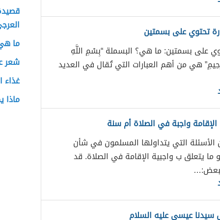
قصيدة 
العرج
ة تحتوي على بسمتين
ما هي 
 على بسمتين: ما هي؟ البسملة “بِسْمِ اللَّهِ
شعر عن
 الرَّحِيمِ” هي من أهم العبارات التي تُقال في العديد
غذاء ا
ماذا 
الإقامة واجبة في الصلاة أم سنة
الأسئلة التي يتداولها المسلمون في شأن
 ما يتعلق ب واجبية الإقامة في الصلاة. قد
لبعض:…
 سيدنا عيسى عليه السلام