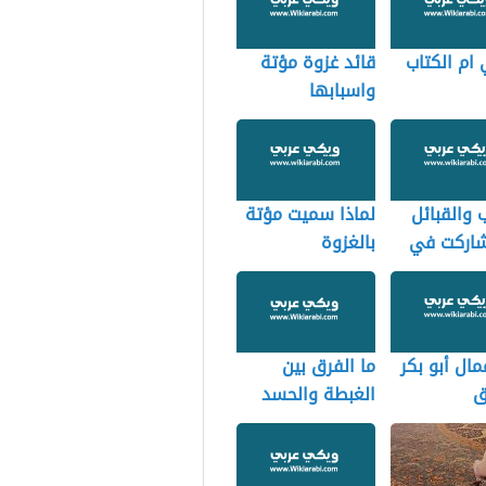
ام الكتاب
قائد غزوة مؤتة
واسبابها
ب والقبائل
لماذا سميت مؤتة
شاركت في
بالغزوة
مال أبو بكر
ما الفرق بين
ق
الغبطة والحسد