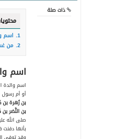
ذات صلة
محتويا
1.
اسم وا
2.
من غس
اسم وا
اسم والدة ال
أو أم رسول ا
بن زُهرة بن 
بن النَّضر بن 
بأنها دفنت ف
وقد توفي الن