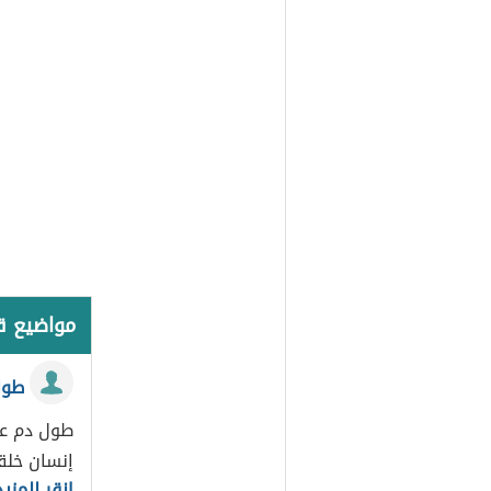
مواضيع 
طول
طول دم علي
إنسان خلق
انقر للمزيد