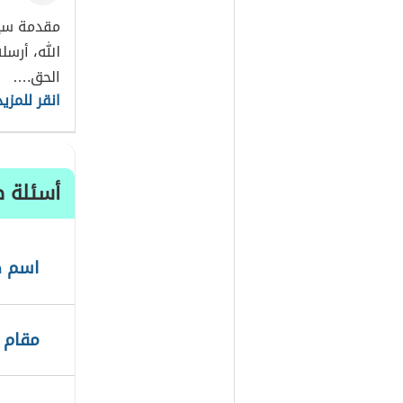
مقدمة سيد
الله، أرسل
الحق.…
انقر للمزيد
أسئلة ط
اسم ص
مقام ا