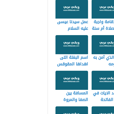
قامة واجبة
عمل سيدنا عيسى
صلاة أم سنة
عليه السلام
الذي آمن به
اسم البغلة التى
مه
اهداها المقوقس
للنبي
 الايات في
المسافة بين
لفاتحة
الصفا والمروة