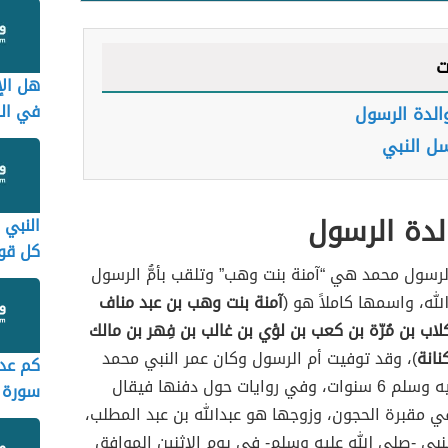
ت
هل الإ
في ال
لدة الرسول
ل النبي
لدة الرسول
النبي 
كل قو
رسول محمد هي “آمنة بنت وهب” وتلقب بأمُّ الرسول
لله، واسمها كاملاً هو (
آمنة بنت وهب بن عبد مناف
كلاب بن مُرّة بن كعب بن لؤي بن غالب بن فِهر بن مالك
كنانة
)، وقد توفيت أم الرسول وكان عمر النبي محمد
كم عدد
صلى الله عليه وسلم 6 سنوات، وفي روايات حول دفنها فيقال
سورة ا
ي مقبرة الحجون، وزوجها هو عبدالله بن عبد المطلب،
بي -صلى الله عليه وسلم- في يوم الاثنين الموافق