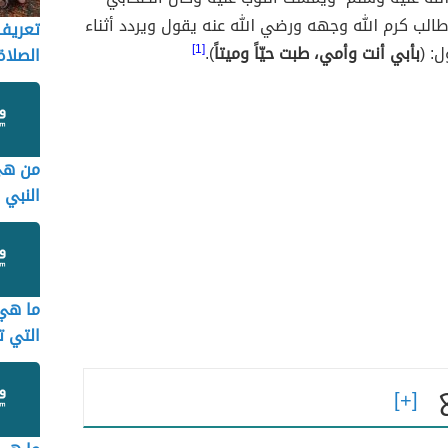
الب كرم الله وجهه ورضي الله عنه يقول ويردد أثناء
تعريف
: (
بأبي أنت وأمي، طبت حيّاً وميتاً
).
[1]
الصلاة
من هي 
النبي 
ما هي
التي ت