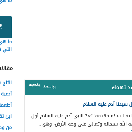
ما هي 
ما هي
التي تن
مقالا
الثلج 
قد تهمك
بواسطة
أدعية 
 سيدنا آدم عليه السلام
أطعمة
ه السلام مقدمة: يُعدّ النبي آدم عليه السلام أول
اين تق
ه الله سبحانه وتعالى على وجه الأرض، وهو…
من وص