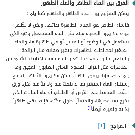
الفرق بين الماء الطاهر والماء الطهور
يمكن التفرَّيق بين الماء الطاهر والطهور كما يلي:
فالماء الطاهر هو المياه الطاهرة بذاتها، ولكن لا يطّهر
غيره ولا يجوز الوضوء منه، مثل الماء المستعمل وهو الذي
يستعمل في الوضوء أو الغسل أو في طهارة ما، والماء
المتغير لمخالطته للطاهرات وتغير صفاته مثل الرائحة
والطعم واللون، فعندما يتغير الماء بسبب إختلاطه لشيئ من
الطاهرات مثل التراب القهوة الشاي الصابون العجين وما
إلى ذلك، فإنه يبقى طاهراً، ولكن قلا يجوز التّطهر به، مع
إستثناء الماء المتغير بما لا ينفكّ عنه ولا بدَّ منه مثل: ورق
الشّجر الساقط على الأرض أو الطحلب أو ماء النباتات الذي
يخرج بعد عصرها، والمتغيِّر بطول مكّثه، فإنه يبقى طاهراً
بذاته ولغيره أيضاً.
[4]
المراجع