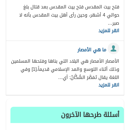
فتح بيت المقدس فتح بيت المقدس بعد قتال بلغ
حوالي 4 أشهر، وحين رأى أهل بيت المقدس بأنه لا
صبر…
انقر للمزيد
ما هي الأمصار
الأمصار الأمصار هي البلاد التي بناها وفتحها المسلمين
وذلك أثناء التوسع والمد الإسلامي قديماً،[1] وفي
اللغة يقال تَمَصَّرَ السُّكَّانُ: أي…
انقر للمزيد
أسئلة طرحها الآخرون