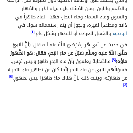
والذي يحتفظ على أوصافه الأصلية دون تغيرها مثل: الرائحة
والطّعم واللون، ومن الأمثله عليه مياه الأبار والأنهار
والعيون وماء السماء وماء البحار، فهذا الماء طاهراً في
ذاته ومطهراً لغيره، ويجوز أن يتم إستعماله سواء في
الوضوء
والغسل للعبادة أو للتطهر بشكل عام.
[1]
في حديث عن أبي هُريرةَ رَضِيَ اللهُ عنه أنه قال: (
أنَّ النبيَّ
صلَّى اللهُ عليه وسلَّم سُئِلَ عن ماءِ البَحرِ، فقال: هو الطَّهورُ
ماؤُه
)
[5]
فالصَّحابة يعلمونَ بأنَّ ماءَ البَحرِ طاهِرٌ وليس نَجِس،
فسؤالُهم للنبي عن ماء البحر إنَّما كان عن تطهيرِ ماءِ البَحرِ لا
عن طهارَتِه، ويثبت ذلك بأنَّ هناك ماءً طاهرًا ليس بطَهورٍ.
[6]
[3]